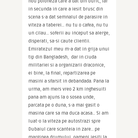
nou poloneza care a dat din buric, iar 
in secunda in care a iesit brusc din 
scena s-a dat semnalul de parasire in 
viteza a taberei… nu tu o cafea, nu tu 
un cilau… soferii au inceput sa alerge, 
disperati, sa-si caute clientii. 
Emiratezul meu m-a dat in grija unui 
tip din Bangladesh,  dar in ciuda 
militariei si a organizarii draconice, 
ei bine, la final, repartizarea pe 
masini a sfarsit in debandada. Pana la 
urma, am mers vreo 2 km inghesuiti 
pana am ajuns la o sosea unde, 
parcata pe o duna, s-a mai gasit o 
masina care sa ma duca acasa… Si am 
luat-o la viteza pe autostrazi spre 
Dubaiul care scanteia in zare… pe 
marginea drumului, oameni iesiti la 