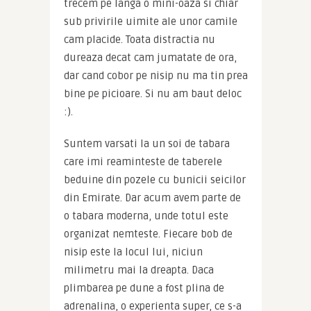
trecem pe langa o mini-oaza si chiar 
sub privirile uimite ale unor camile 
cam placide. Toata distractia nu 
dureaza decat cam jumatate de ora, 
dar cand cobor pe nisip nu ma tin prea 
bine pe picioare. Si nu am baut deloc 
:).
Suntem varsati la un soi de tabara 
care imi reaminteste de taberele 
beduine din pozele cu bunicii seicilor 
din Emirate. Dar acum avem parte de 
o tabara moderna, unde totul este 
organizat nemteste. Fiecare bob de 
nisip este la locul lui, niciun 
milimetru mai la dreapta. Daca 
plimbarea pe dune a fost plina de 
adrenalina, o experienta super, ce s-a 