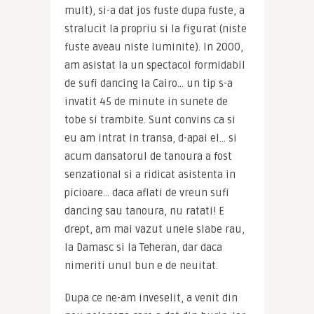
mult), si-a dat jos fuste dupa fuste, a 
stralucit la propriu si la figurat (niste 
fuste aveau niste luminite). In 2000, 
am asistat la un spectacol formidabil 
de sufi dancing la Cairo… un tip s-a 
invatit 45 de minute in sunete de 
tobe si trambite. Sunt convins ca si 
eu am intrat in transa, d-apai el… si 
acum dansatorul de tanoura a fost 
senzational si a ridicat asistenta in 
picioare… daca aflati de vreun sufi 
dancing sau tanoura, nu ratati! E 
drept, am mai vazut unele slabe rau, 
la Damasc si la Teheran, dar daca 
nimeriti unul bun e de neuitat.
Dupa ce ne-am inveselit, a venit din 