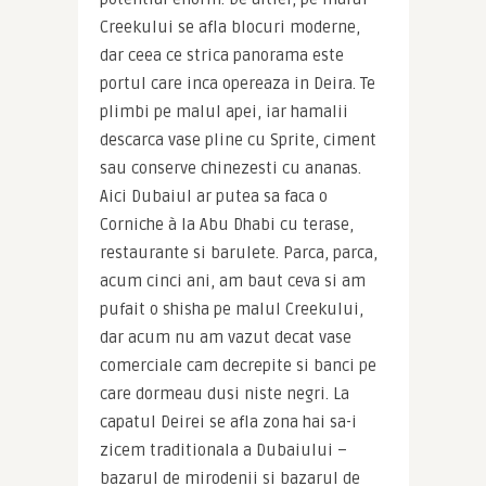
Creekului se afla blocuri moderne, 
dar ceea ce strica panorama este 
portul care inca opereaza in Deira. Te 
plimbi pe malul apei, iar hamalii 
descarca vase pline cu Sprite, ciment 
sau conserve chinezesti cu ananas. 
Aici Dubaiul ar putea sa faca o 
Corniche à la Abu Dhabi cu terase, 
restaurante si barulete. Parca, parca, 
acum cinci ani, am baut ceva si am 
pufait o shisha pe malul Creekului, 
dar acum nu am vazut decat vase 
comerciale cam decrepite si banci pe 
care dormeau dusi niste negri. La 
capatul Deirei se afla zona hai sa-i 
zicem traditionala a Dubaiului – 
bazarul de mirodenii si bazarul de 