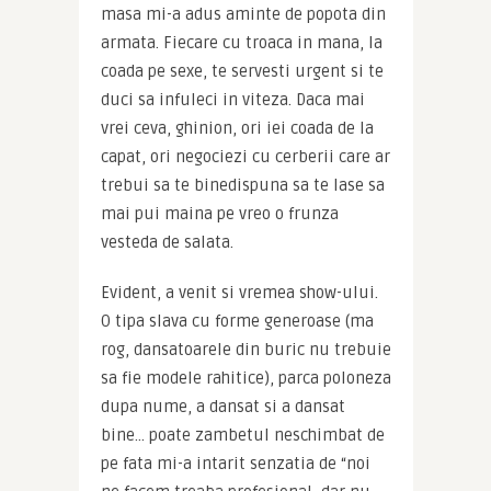
masa mi-a adus aminte de popota din 
armata. Fiecare cu troaca in mana, la 
coada pe sexe, te servesti urgent si te 
duci sa infuleci in viteza. Daca mai 
vrei ceva, ghinion, ori iei coada de la 
capat, ori negociezi cu cerberii care ar 
trebui sa te binedispuna sa te lase sa 
mai pui maina pe vreo o frunza 
vesteda de salata.
Evident, a venit si vremea show-ului. 
O tipa slava cu forme generoase (ma 
rog, dansatoarele din buric nu trebuie 
sa fie modele rahitice), parca poloneza 
dupa nume, a dansat si a dansat 
bine… poate zambetul neschimbat de 
pe fata mi-a intarit senzatia de “noi 