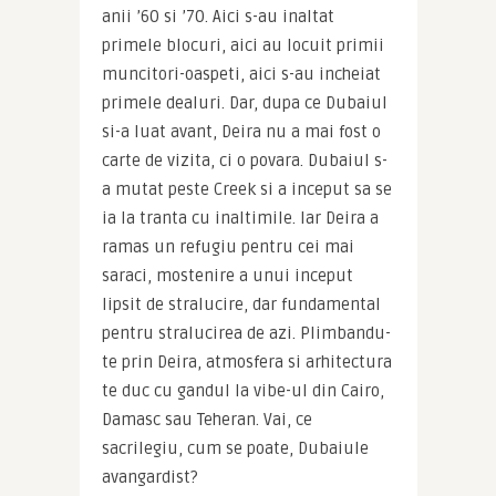
anii ’60 si ’70. Aici s-au inaltat 
primele blocuri, aici au locuit primii 
muncitori-oaspeti, aici s-au incheiat 
primele dealuri. Dar, dupa ce Dubaiul 
si-a luat avant, Deira nu a mai fost o 
carte de vizita, ci o povara. Dubaiul s-
a mutat peste Creek si a inceput sa se 
ia la tranta cu inaltimile. Iar Deira a 
ramas un refugiu pentru cei mai 
saraci, mostenire a unui inceput 
lipsit de stralucire, dar fundamental 
pentru stralucirea de azi. Plimbandu-
te prin Deira, atmosfera si arhitectura 
te duc cu gandul la vibe-ul din Cairo, 
Damasc sau Teheran. Vai, ce 
sacrilegiu, cum se poate, Dubaiule 
avangardist?