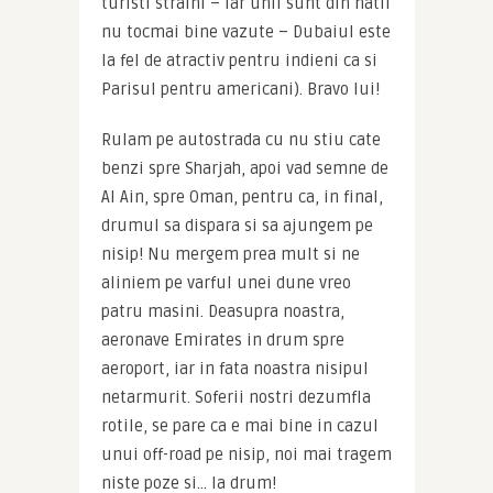
turisti straini – iar unii sunt din natii 
nu tocmai bine vazute – Dubaiul este 
la fel de atractiv pentru indieni ca si 
Parisul pentru americani). Bravo lui!
Rulam pe autostrada cu nu stiu cate 
benzi spre Sharjah, apoi vad semne de 
Al Ain, spre Oman, pentru ca, in final, 
drumul sa dispara si sa ajungem pe 
nisip! Nu mergem prea mult si ne 
aliniem pe varful unei dune vreo 
patru masini. Deasupra noastra, 
aeronave Emirates in drum spre 
aeroport, iar in fata noastra nisipul 
netarmurit. Soferii nostri dezumfla 
rotile, se pare ca e mai bine in cazul 
unui off-road pe nisip, noi mai tragem 
niste poze si… la drum!