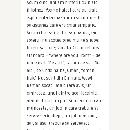
Acum cinci ani am nimerit cu niste 
filipinezi foarte haiosi care au trait 
experienta la maximum si cu un sofer 
pakistanez care era chiar simpatic. 
Acum chinezii se tineau batosi, iar 
soferul nu scotea prea multe silabe. 
Incerc sa sparg gheata. Cu intrebarea 
standard – “where are you from” – de 
unde esti. “De aici”, raspunde sec. De 
aici, de unde naiba, Oman, Yemen, 
Irak? Nu, sunt din Emirate. Wow! 
Raman socat. Iata o rara avis, un 
emiratez, unul dintre acei localnici 
atat de tinuti in puf. Si inca unul care 
munceste, un job in care trebuie sa 
serveasca (e drept, un job mai cool, 
dar, si asa, trebuie sa serveasca 