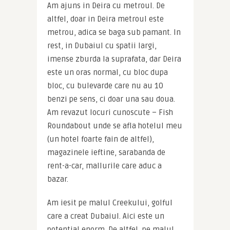
Am ajuns in Deira cu metroul. De 
altfel, doar in Deira metroul este 
metrou, adica se baga sub pamant. In 
rest, in Dubaiul cu spatii largi, 
imense zburda la suprafata, dar Deira 
este un oras normal, cu bloc dupa 
bloc, cu bulevarde care nu au 10 
benzi pe sens, ci doar una sau doua. 
Am revazut locuri cunoscute – Fish 
Roundabout unde se afla hotelul meu 
(un hotel foarte fain de altfel), 
magazinele ieftine, sarabanda de 
rent-a-car, mallurile care aduc a 
bazar.
Am iesit pe malul Creekului, golful 
care a creat Dubaiul. Aici este un 
potential enorm. De altfel, pe malul 