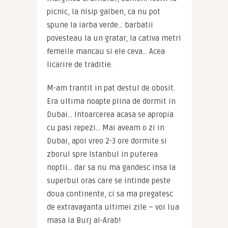
picnic, la nisip galben, ca nu pot 
spune la iarba verde… barbatii 
povesteau la un gratar, la cativa metri 
femeile mancau si ele ceva… Acea 
licarire de traditie.
M-am trantit in pat destul de obosit. 
Era ultima noapte plina de dormit in 
Dubai… Intoarcerea acasa se apropia 
cu pasi repezi… Mai aveam o zi in 
Dubai, apoi vreo 2-3 ore dormite si 
zborul spre Istanbul in puterea 
noptii… dar sa nu ma gandesc insa la 
superbul oras care se intinde peste 
doua continente, ci sa ma pregatesc 
de extravaganta ultimei zile – voi lua 
masa la Burj al-Arab!