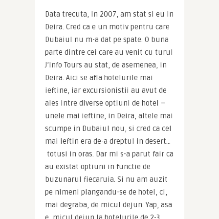
Data trecuta, in 2007, am stat si eu in 
Deira. Cred ca e un motiv pentru care 
Dubaiul nu m-a dat pe spate. O buna 
parte dintre cei care au venit cu turul 
J’Info Tours au stat, de asemenea, in 
Deira. Aici se afla hotelurile mai 
ieftine, iar excursionistii au avut de 
ales intre diverse optiuni de hotel – 
unele mai ieftine, in Deira, altele mai 
scumpe in Dubaiul nou, si cred ca cel 
mai ieftin era de-a dreptul in desert… 
 totusi in oras. Dar mi s-a parut fair ca 
au existat optiuni in functie de 
buzunarul fiecaruia. Si nu am auzit 
pe nimeni plangandu-se de hotel, ci, 
mai degraba, de micul dejun. Yap, asa 
e, micul dejun la hotelurile de 2-3 