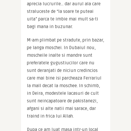
aprecia lucrurile… dar aurul ala care 
straluceste de “la soare te puteai 
uita” parca te imbie mai mult sa-ti 
bagi mana in buzunar.
M-am plimbat pe stradute, prin bazar, 
pe langa moschei. In Dubaiul nou, 
moscheile inalte si mandre sunt 
preferatele gugustiucilor care nu 
sunt deranjati de niciun credincios 
care mai bine isi parcheaza Ferrariul 
la mall decat la moschee. In schimb, 
in Deira, modestele lacasuri de cult 
sunt neincapatoare de pakistanezi, 
afgani si alte natii mai sarace, dar 
traind in frica lui Allah.
Dupa ce am luat masa intr-un local 