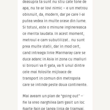
deasupra ta sunt nu stiu cate tone de 
apa, nu te-ar lovi nimic – e un metrou 
obisnuit, da, modern, dar pe care l-ai 
putea vedea in multe orase din lume. 
Si totusi, este o minune inginereasca 
ce merita laudata. In acest moment, 
metroul e cam subutilizat… nu sunt 
prea multe statii, dar in mod cert, 
cand intreaga linie Marmaray care se 
duce adanc in Asia in zona cu malluri 
si birouri va fi gata, va fi unul dintre 
cele mai folosite mijloace de 
transport in comun din metropola 
care se intinde peste doua continente.
Mai aveam un plan de “going out” – 
fie la vreo narghilea (am gasit un loc 
foarte fain pe langa linia de tramvai, 