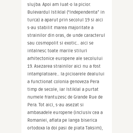
slujba. Apoi am luat-o la picior. 
Bulevardul Istiklal (“Independenta” in 
turca) a aparut prin secolul 19 si aici 
s-au stabilit marea majoritate a 
strainilor din oras, de unde caracterul 
sau cosmopolit si exotic… aici se 
intalnesc toate marile stiluri 
arhitectonice europene ale secolului 
19. Asezarea strainilor aici nu a fost 
intamplatoare… la picioarele dealului 
a functionat colonia genoveza Pera 
timp de secole, iar Istiklal a purtat 
numele frantuzesc de Grande Rue de 
Pera. Tot aici, s-au asezat si 
ambasadele europene (inclusiv cea a 
Romaniei, aflata pe langa biserica 
ortodoxa la doi pasi de piata Taksim), 