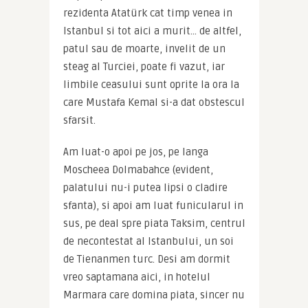
rezidenta Atatürk cat timp venea in 
Istanbul si tot aici a murit… de altfel, 
patul sau de moarte, invelit de un 
steag al Turciei, poate fi vazut, iar 
limbile ceasului sunt oprite la ora la 
care Mustafa Kemal si-a dat obstescul 
sfarsit.
Am luat-o apoi pe jos, pe langa 
Moscheea Dolmabahce (evident, 
palatului nu-i putea lipsi o cladire 
sfanta), si apoi am luat funicularul in 
sus, pe deal spre piata Taksim, centrul 
de necontestat al Istanbului, un soi 
de Tienanmen turc. Desi am dormit 
vreo saptamana aici, in hotelul 
Marmara care domina piata, sincer nu 