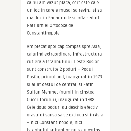
ca nu am vazut placa, cert este ca e 
un loc in care e musai sa revin… si sa 
ma duc in Fanar unde se afla sediul 
Patriarhiei Ortodoxe de 
Constantinopole.
Am plecat apoi cap compas spre Asia, 
calarind extraordinara infrastructura 
rutiera a Istanbulului. Peste Bosfor 
sunt construite 2 poduri – Podul 
Bosfor, primul pod, inaugurat in 1973 
si aflat destul de central, si Fatih 
Sultan Mehmet (numit in cinstea 
Cuceritorului), inaugurat in 1988. 
Cele doua poduri au deschis efectiv 
orasului sansa sa se extinda si in Asia 
– nici Constantinopole, nici 
Istanbulul sultanilor nu s-au extins 