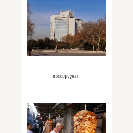
#occupygezi !