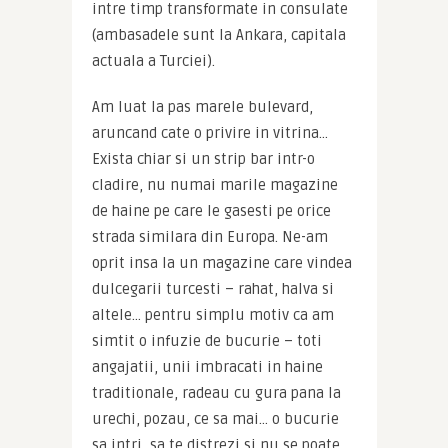
intre timp transformate in consulate 
(ambasadele sunt la Ankara, capitala 
actuala a Turciei).
Am luat la pas marele bulevard, 
aruncand cate o privire in vitrina… 
Exista chiar si un strip bar intr-o 
cladire, nu numai marile magazine 
de haine pe care le gasesti pe orice 
strada similara din Europa. Ne-am 
oprit insa la un magazine care vindea 
dulcegarii turcesti – rahat, halva si 
altele… pentru simplu motiv ca am 
simtit o infuzie de bucurie – toti 
angajatii, unii imbracati in haine 
traditionale, radeau cu gura pana la 
urechi, pozau, ce sa mai… o bucurie 
sa intri, sa te distrezi si nu se poate 