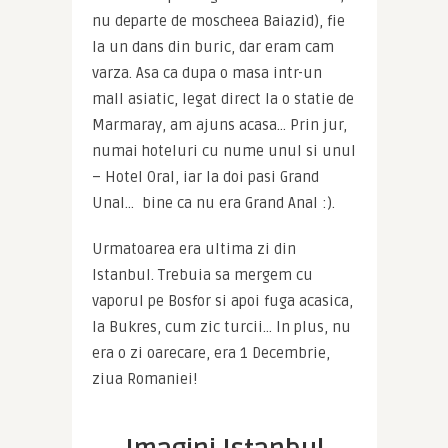
nu departe de moscheea Baiazid), fie 
la un dans din buric, dar eram cam 
varza. Asa ca dupa o masa intr-un 
mall asiatic, legat direct la o statie de 
Marmaray, am ajuns acasa… Prin jur, 
numai hoteluri cu nume unul si unul 
– Hotel Oral, iar la doi pasi Grand 
Unal…  bine ca nu era Grand Anal :).
Urmatoarea era ultima zi din 
Istanbul. Trebuia sa mergem cu 
vaporul pe Bosfor si apoi fuga acasica, 
la Bukres, cum zic turcii… In plus, nu 
era o zi oarecare, era 1 Decembrie, 
ziua Romaniei!