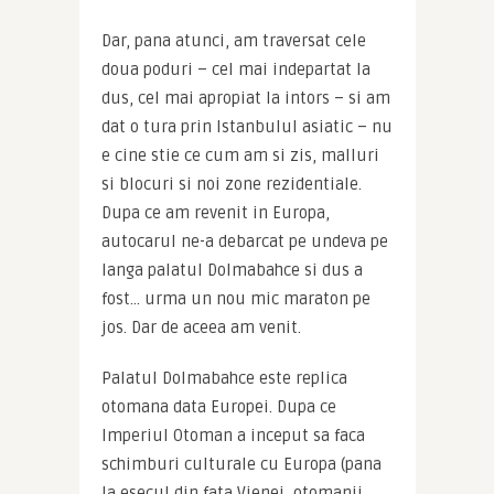
Dar, pana atunci, am traversat cele 
doua poduri – cel mai indepartat la 
dus, cel mai apropiat la intors – si am 
dat o tura prin Istanbulul asiatic – nu 
e cine stie ce cum am si zis, malluri 
si blocuri si noi zone rezidentiale. 
Dupa ce am revenit in Europa, 
autocarul ne-a debarcat pe undeva pe 
langa palatul Dolmabahce si dus a 
fost… urma un nou mic maraton pe 
jos. Dar de aceea am venit.
Palatul Dolmabahce este replica 
otomana data Europei. Dupa ce 
Imperiul Otoman a inceput sa faca 
schimburi culturale cu Europa (pana 
la esecul din fata Vienei, otomanii 