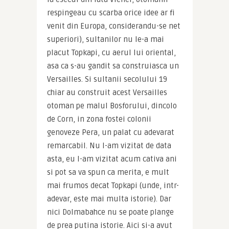
respingeau cu scarba orice idee ar fi 
venit din Europa, considerandu-se net 
superiori), sultanilor nu le-a mai 
placut Topkapi, cu aerul lui oriental, 
asa ca s-au gandit sa construiasca un 
Versailles. Si sultanii secolului 19 
chiar au construit acest Versailles 
otoman pe malul Bosforului, dincolo 
de Corn, in zona fostei colonii 
genoveze Pera, un palat cu adevarat 
remarcabil. Nu l-am vizitat de data 
asta, eu l-am vizitat acum cativa ani 
si pot sa va spun ca merita, e mult 
mai frumos decat Topkapi (unde, intr-
adevar, este mai multa istorie). Dar 
nici Dolmabahce nu se poate plange 
de prea putina istorie. Aici si-a avut 