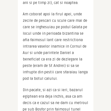
ani si pe timp zi), cat si noaptea.
Am coborat apoi la firul apei, unde 
zecile de pescari cu scule care mai de 
care se inghesuiau pe podul Galata pe 
locul unde in perioada bizantina se 
afla faimosul lant care restrictiona 
intrarea vaselor inamice in Cornul de 
Aur si unde parintele Daniel a 
beneficiat ca era zi de dezlegare la 
peste (eram de Sf. Andrei) si sa se 
infrupte din pestii care sfaraiau langa 
pod la botul calului.
Din pacate, si azi ca si ieri, bazarul 
egiptean era deja inchis, asa ca am 
decis ca e cazul sa ne dam cu metroul 
pe sub Bosfor prin faimosul tunel 