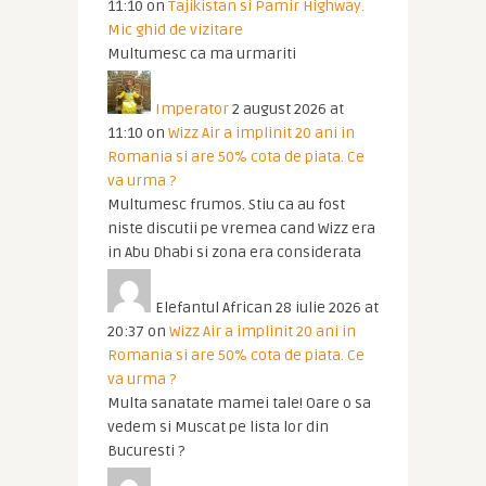
11:10
on
Tajikistan si Pamir Highway.
Mic ghid de vizitare
Multumesc ca ma urmariti
Imperator
2 august 2026 at
11:10
on
Wizz Air a implinit 20 ani in
Romania si are 50% cota de piata. Ce
va urma ?
Multumesc frumos. Stiu ca au fost
niste discutii pe vremea cand Wizz era
in Abu Dhabi si zona era considerata
Elefantul African
28 iulie 2026 at
20:37
on
Wizz Air a implinit 20 ani in
Romania si are 50% cota de piata. Ce
va urma ?
Multa sanatate mamei tale! Oare o sa
vedem si Muscat pe lista lor din
Bucuresti ?