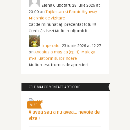
Elena Ciubotaru
28 iulie 2026 at
20:00
on
Tajikistan si Pamir Highway.
Mic ghid de vizitare
Cât de minunat ați prezentat totul!!!!
Cred că visez! Multe mulțumiri!
Imperator
23 iunie 2026 at 12:27
on
Andaluzia magica (ep. 1). Malaga
m-a luat prin surprindere
Multumesc frumos de aprecieri
CELE MAI COMENTATE ARTICOLE
VIZE
A avea sau a nu avea… nevoie de
viza !