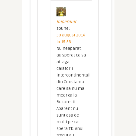
Imperator
spune:
30 august 2014
la 15:58
Nu neaparat,
au sperat ca sa
atraga
calatorii
intercontinentali
din Constanta
care sa nu mai
mearga la
Bucuresti.
Aparent nu
sunt asa de
multi pe cat
spera TK. Anul
trecut au