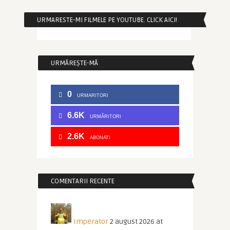
URMARESTE-MI FILMELE PE YOUTUBE. CLICK AICI!
URMĂREȘTE-MĂ
0
URMARITORI
6.6K
URMĂRITORI
2.6K
ABONATI
COMENTARII RECENTE
Imperator
2 august 2026 at