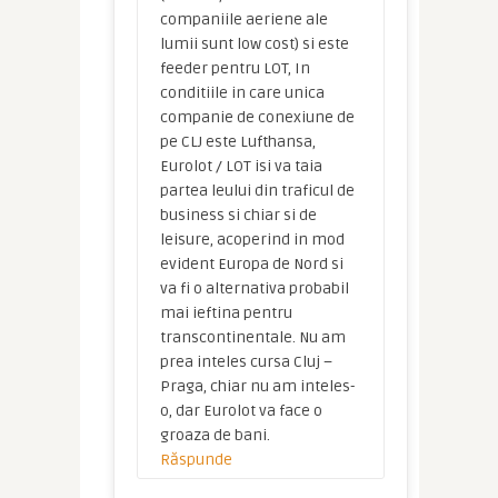
companiile aeriene ale
lumii sunt low cost) si este
feeder pentru LOT, In
conditiile in care unica
companie de conexiune de
pe CLJ este Lufthansa,
Eurolot / LOT isi va taia
partea leului din traficul de
business si chiar si de
leisure, acoperind in mod
evident Europa de Nord si
va fi o alternativa probabil
mai ieftina pentru
transcontinentale. Nu am
prea inteles cursa Cluj –
Praga, chiar nu am inteles-
o, dar Eurolot va face o
groaza de bani.
Răspunde