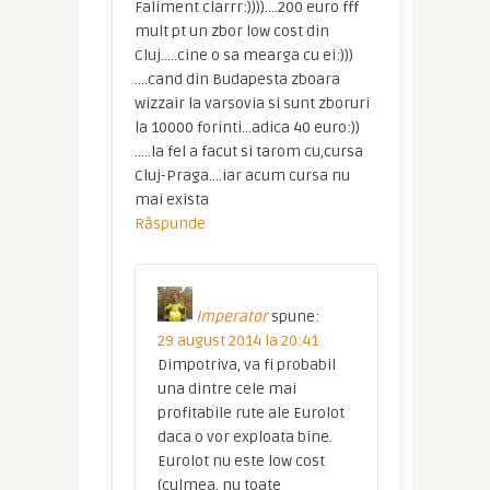
Faliment clarrr:))))….200 euro fff
mult pt un zbor low cost din
Cluj…..cine o sa mearga cu ei:)))
….cand din Budapesta zboara
wizzair la varsovia si sunt zboruri
la 10000 forinti…adica 40 euro:))
…..la fel a facut si tarom cu,cursa
Cluj-Praga….iar acum cursa nu
mai exista
Răspunde
Imperator
spune:
29 august 2014 la 20:41
Dimpotriva, va fi probabil
una dintre cele mai
profitabile rute ale Eurolot
daca o vor exploata bine.
Eurolot nu este low cost
(culmea, nu toate