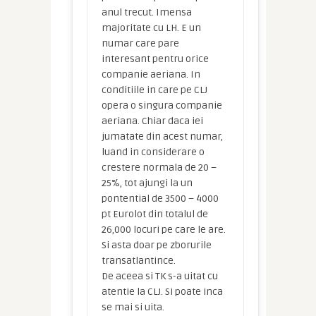
anul trecut. Imensa
majoritate cu LH. E un
numar care pare
interesant pentru orice
companie aeriana. In
conditiile in care pe CLJ
opera o singura companie
aeriana. Chiar daca iei
jumatate din acest numar,
luand in considerare o
crestere normala de 20 –
25%, tot ajungi la un
pontential de 3500 – 4000
pt Eurolot din totalul de
26,000 locuri pe care le are.
Si asta doar pe zborurile
transatlantince.
De aceea si TK s-a uitat cu
atentie la CLJ. Si poate inca
se mai si uita.