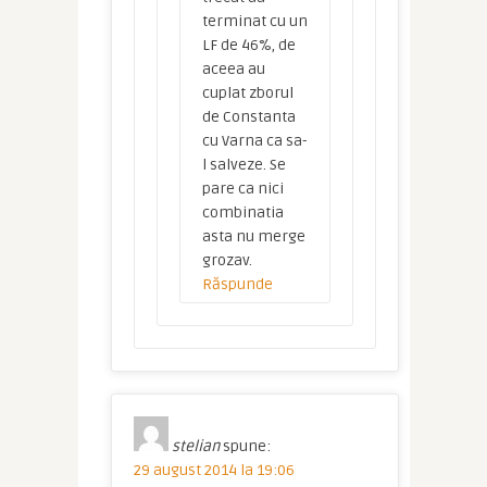
terminat cu un
LF de 46%, de
aceea au
cuplat zborul
de Constanta
cu Varna ca sa-
l salveze. Se
pare ca nici
combinatia
asta nu merge
grozav.
Răspunde
stelian
spune:
29 august 2014 la 19:06