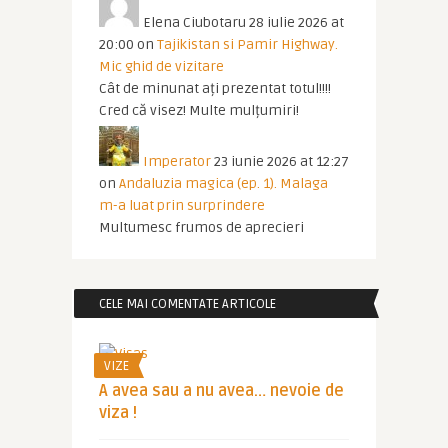
Elena Ciubotaru
28 iulie 2026 at
20:00
on
Tajikistan si Pamir Highway.
Mic ghid de vizitare
Cât de minunat ați prezentat totul!!!!
Cred că visez! Multe mulțumiri!
Imperator
23 iunie 2026 at 12:27
on
Andaluzia magica (ep. 1). Malaga
m-a luat prin surprindere
Multumesc frumos de aprecieri
CELE MAI COMENTATE ARTICOLE
VIZE
A avea sau a nu avea… nevoie de
viza !