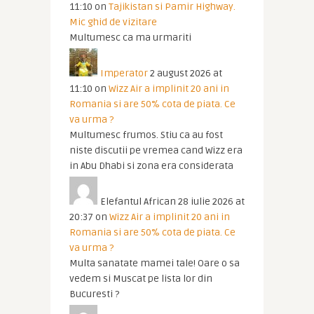
11:10
on
Tajikistan si Pamir Highway.
Mic ghid de vizitare
Multumesc ca ma urmariti
Imperator
2 august 2026 at
11:10
on
Wizz Air a implinit 20 ani in
Romania si are 50% cota de piata. Ce
va urma ?
Multumesc frumos. Stiu ca au fost
niste discutii pe vremea cand Wizz era
in Abu Dhabi si zona era considerata
Elefantul African
28 iulie 2026 at
20:37
on
Wizz Air a implinit 20 ani in
Romania si are 50% cota de piata. Ce
va urma ?
Multa sanatate mamei tale! Oare o sa
vedem si Muscat pe lista lor din
Bucuresti ?