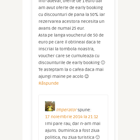
intr-adevar, oferte de 1 euro dar
am avut oferte de early booking
cu discounturi de pana la 50% iar
rezervarea acestora necesita un
avans de numai 25 eur.
Asta pe langa voucherul de 50 de
euro pe care il obtineai daca te
inscriai la tombola noastra,
voucher care se cumuleaza cu
discounturile de early booking 🙂
Te asteptam la o cafea daca mai
ajungi maine pe acolo 😉
Răspunde
Imperator
spune:
17 noiembrie 2014 la 21:12
Imi pare rau, dar n-am mai
ajuns. Duminica a fost ziua
politica, nu ziua turistica 🙂