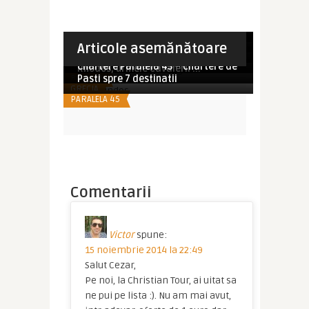
Imperator
Imperator
Paralela45 lansează 7+7. Șapte
Imperator
Paralela45 lanseaza 6 destinatii
zile în care descoperi, ș ...
Mâine începe din ce în ce mai
spectaculoase de charte ...
Imperator
Imperator
Articole asemănătoare
SUPER OFERTE TRANSPORT
perimatul Târg de Turism a ...
Cele 3 capitale ale Scandinaviei:
Imperator
Mic ghid de insule din Grecia –
DIVERSE
Stockholm, Copenhaga ș ...
Chartere Paralela 45 – chartere de
DIVERSE
Rhodos, urmele cavaleril ...
BLUEAIR
Pasti spre 7 destinatii
GRECIA
PARALELA 45
Comentarii
Victor
spune:
15 noiembrie 2014 la 22:49
Salut Cezar,
Pe noi, la Christian Tour, ai uitat sa
ne pui pe lista :). Nu am mai avut,