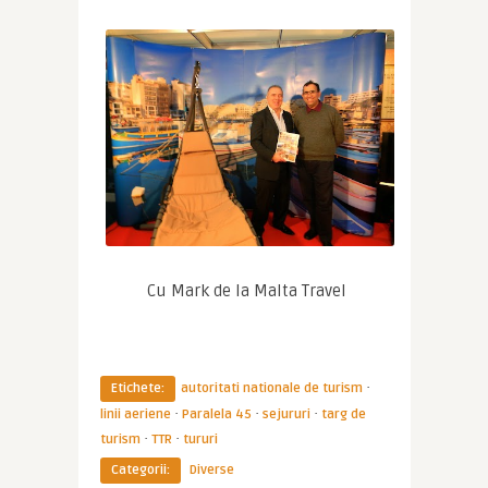
 Cu Mark de la Malta Travel
·
Etichete:
autoritati nationale de turism
·
·
·
linii aeriene
Paralela 45
sejururi
targ de
·
·
turism
TTR
tururi
Categorii:
Diverse