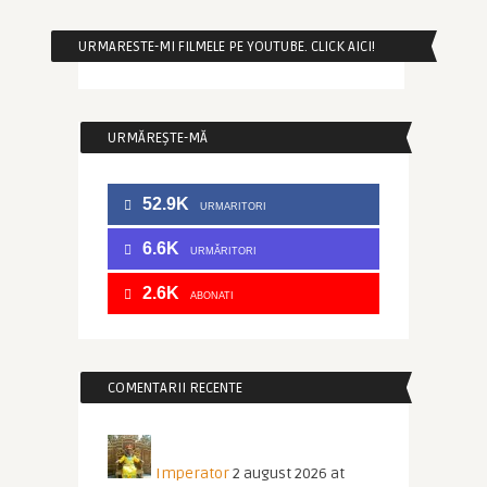
URMARESTE-MI FILMELE PE YOUTUBE. CLICK AICI!
URMĂREȘTE-MĂ
52.9K
URMARITORI
6.6K
URMĂRITORI
2.6K
ABONATI
COMENTARII RECENTE
Imperator
2 august 2026 at