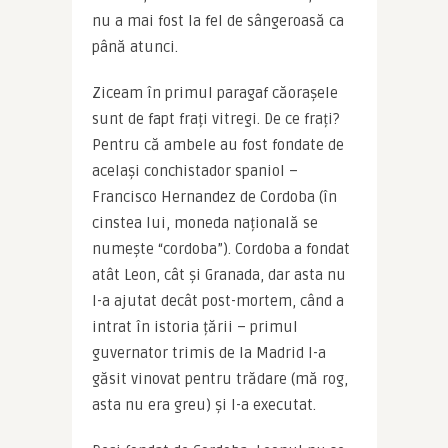
nu a mai fost la fel de sângeroasă ca 
până atunci.
Ziceam în primul paragaf căorașele 
sunt de fapt frați vitregi. De ce frați? 
Pentru că ambele au fost fondate de 
același conchistador spaniol – 
Francisco Hernandez de Cordoba (în 
cinstea lui, moneda națională se 
numește “cordoba”). Cordoba a fondat 
atât Leon, cât și Granada, dar asta nu 
l-a ajutat decât post-mortem, când a 
intrat în istoria țării – primul 
guvernator trimis de la Madrid l-a 
găsit vinovat pentru trădare (mă rog, 
asta nu era greu) și l-a executat.