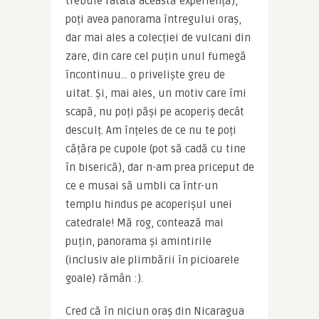
trebuie ratată această experiență), 
poți avea panorama întregului oraș, 
dar mai ales a colecției de vulcani din 
zare, din care cel puțin unul fumegă 
încontinuu… o priveliște greu de 
uitat. Și, mai ales, un motiv care îmi 
scapă, nu poți păși pe acoperiș decât 
desculț. Am înțeles de ce nu te poți 
cățăra pe cupole (pot să cadă cu tine 
în biserică), dar n-am prea priceput de 
ce e musai să umbli ca într-un 
templu hindus pe acoperișul unei 
catedrale! Mă rog, contează mai 
puțin, panorama și amintirile 
(inclusiv ale plimbării în picioarele 
goale) rămân :).
Cred că în niciun oraș din Nicaragua 