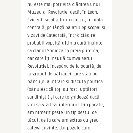
nu este mai potrivită clădirea unui 
Muzeu al Revoluției decât în Leon. 
Evident, se află fix în centru, în piața 
centrală, pe lângă palatul episcopal și 
vizavi de Catedrală, într-o clădire 
probabil vopsită ultima oară înainte 
ca clanul Somoza să preia puterea, 
dar care îți insuflă cumva aerul 
Revoluției. Începând de la poartă, de 
la grupul de bătrânei care stau pe 
băncuțe la intrare și discută politică 
(bănuiesc că toți au fost luptători 
sandiniști) și care te ghidează dacă 
vrei să vizitezi interiorul. Din păcate, 
am nimerit peste un tip destul de 
tăcut, de la care am extras cu greu 
câteva cuvinte, dar pozele care 