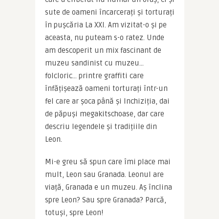
sute de oameni încarcerați și torturați 
în pușcăria La XXI. Am vizitat-o și pe 
aceasta, nu puteam s-o ratez. Unde 
am descoperit un mix fascinant de 
muzeu sandinist cu muzeu… 
folcloric… printre graffiti care 
înfățișează oameni torturați într-un 
fel care ar șoca până și Inchiziția, dai 
de păpuși megakitschoase, dar care 
descriu legendele și tradițiile din 
Leon.
Mi-e greu să spun care îmi place mai 
mult, Leon sau Granada. Leonul are 
viață, Granada e un muzeu. Aș înclina 
spre Leon? Sau spre Granada? Parcă, 
totuși, spre Leon!