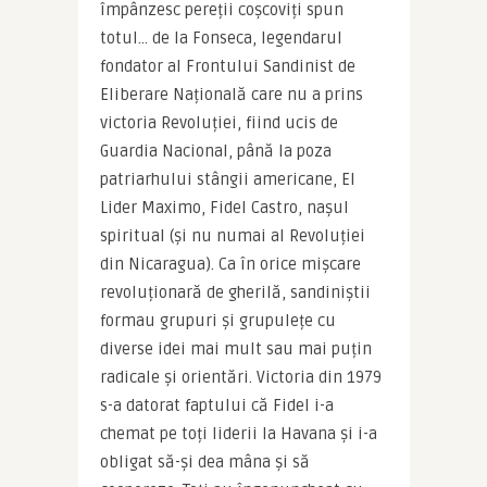
împânzesc pereții coșcoviți spun 
totul… de la Fonseca, legendarul 
fondator al Frontului Sandinist de 
Eliberare Națională care nu a prins 
victoria Revoluției, fiind ucis de 
Guardia Nacional, până la poza 
patriarhului stângii americane, El 
Lider Maximo, Fidel Castro, nașul 
spiritual (și nu numai al Revoluției 
din Nicaragua). Ca în orice mișcare 
revoluționară de gherilă, sandiniștii 
formau grupuri și grupulețe cu 
diverse idei mai mult sau mai puțin 
radicale și orientări. Victoria din 1979 
s-a datorat faptului că Fidel i-a 
chemat pe toți liderii la Havana și i-a 
obligat să-și dea mâna și să 