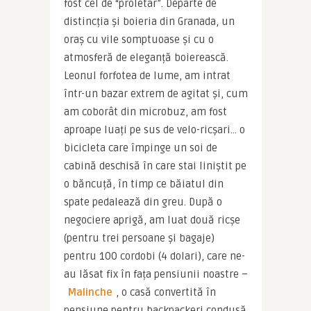
fost cel de “proletar”. Departe de 
distincția și boieria din Granada, un 
oraș cu vile somptuoase și cu o 
atmosferă de eleganță boierească. 
Leonul forfotea de lume, am intrat 
într-un bazar extrem de agitat și, cum 
am coborât din microbuz, am fost 
aproape luați pe sus de velo-ricșari… o 
bicicleta care împinge un soi de 
cabină deschisă în care stai liniștit pe 
o băncuță, în timp ce băiatul din 
spate pedalează din greu. După o 
negociere aprigă, am luat două ricșe 
(pentru trei persoane și bagaje) 
pentru 100 cordobi (4 dolari), care ne-
au lăsat fix în fața pensiunii noastre – 
Malinche
, o casă convertită în 
pensiune pentru backpackeri condusă 