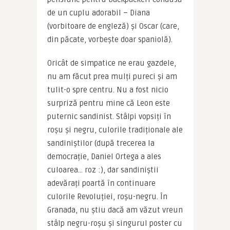
de un cuplu adorabil – Diana 
(vorbitoare de engleză) și Oscar (care, 
din păcate, vorbește doar spaniolă).
Oricât de simpatice ne erau gazdele, 
nu am făcut prea mulți pureci și am 
tulit-o spre centru. Nu a fost nicio 
surpriză pentru mine că Leon este 
puternic sandinist. Stâlpi vopsiți în 
roșu și negru, culorile tradiționale ale 
sandiniștilor (după trecerea la 
democrație, Daniel Ortega a ales 
culoarea… roz :), dar sandiniștii 
adevărați poartă în continuare 
culorile Revoluției, roșu-negru. În 
Granada, nu știu dacă am văzut vreun 
stâlp negru-roșu și singurul poster cu 