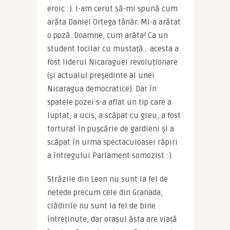
eroic :). I-am cerut să-mi spună cum 
arăta Daniel Ortega tânăr. Mi-a arătat 
o poză. Doamne, cum arăta! Ca un 
student tocilar cu mustață… acesta a 
fost liderul Nicaraguei revoluționare 
(și actualul președinte al unei 
Nicaragua democratice). Dar în 
spatele pozei s-a aflat un tip care a 
luptat, a ucis, a scăpat cu greu, a fost 
torturat în pușcărie de gardieni și a 
scăpat în urma spectaculoasei răpiri 
a întregului Parlament somozist :).
Străzile din Leon nu sunt la fel de 
netede precum cele din Granada, 
clădirile nu sunt la fel de bine 
întreținute, dar orașul ăsta are viață 