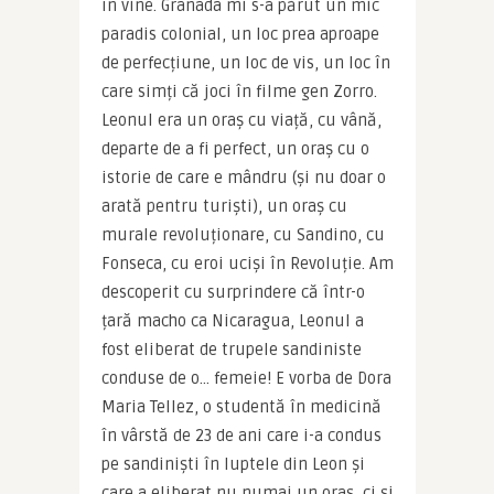
în vine. Granada mi s-a părut un mic 
paradis colonial, un loc prea aproape 
de perfecțiune, un loc de vis, un loc în 
care simți că joci în filme gen Zorro. 
Leonul era un oraș cu viață, cu vână, 
departe de a fi perfect, un oraș cu o 
istorie de care e mândru (și nu doar o 
arată pentru turiști), un oraș cu 
murale revoluționare, cu Sandino, cu 
Fonseca, cu eroi uciși în Revoluție. Am 
descoperit cu surprindere că într-o 
țară macho ca Nicaragua, Leonul a 
fost eliberat de trupele sandiniste 
conduse de o… femeie! E vorba de Dora 
Maria Tellez, o studentă în medicină 
în vârstă de 23 de ani care i-a condus 
pe sandiniști în luptele din Leon și 
care a eliberat nu numai un oraș, ci și 