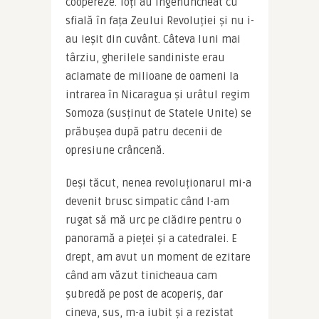
coopereze. Toți au îngenuncheat cu 
sfială în fața Zeului Revoluției și nu i-
au ieșit din cuvânt. Câteva luni mai 
târziu, gherilele sandiniste erau 
aclamate de milioane de oameni la 
intrarea în Nicaragua și urâtul regim 
Somoza (susținut de Statele Unite) se 
prăbușea după patru decenii de 
opresiune crâncenă.
Deși tăcut, nenea revoluționarul mi-a 
devenit brusc simpatic când l-am 
rugat să mă urc pe clădire pentru o 
panoramă a pieței și a catedralei. E 
drept, am avut un moment de ezitare 
când am văzut tinicheaua cam 
șubredă pe post de acoperiș, dar 
cineva, sus, m-a iubit și a rezistat 