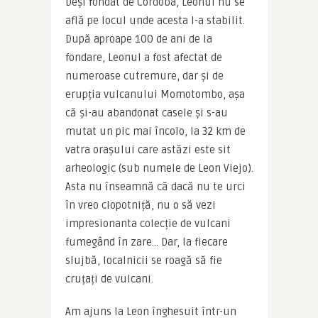
Deși fondat de Cordoba, Leonul nu se 
află pe locul unde acesta l-a stabilit. 
După aproape 100 de ani de la 
fondare, Leonul a fost afectat de 
numeroase cutremure, dar și de 
erupția vulcanului Momotombo, așa 
că și-au abandonat casele și s-au 
mutat un pic mai încolo, la 32 km de 
vatra orașului care astăzi este sit 
arheologic (sub numele de Leon Viejo). 
Asta nu înseamnă că dacă nu te urci 
în vreo clopotniță, nu o să vezi 
impresionanta colecție de vulcani 
fumegând în zare… Dar, la fiecare 
slujbă, localnicii se roagă să fie 
cruțați de vulcani.
Am ajuns la Leon înghesuit într-un 