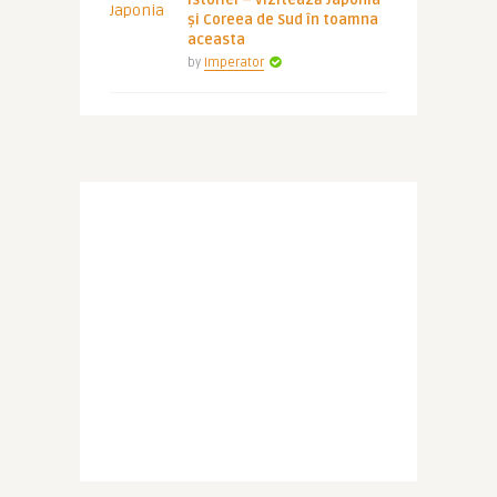
istoriei – vizitează Japonia
și Coreea de Sud în toamna
aceasta
by
Imperator