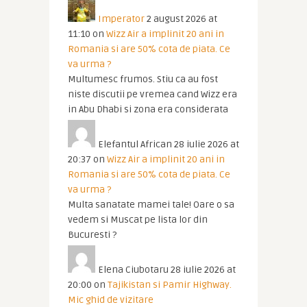
Imperator
2 august 2026 at
11:10
on
Wizz Air a implinit 20 ani in
Romania si are 50% cota de piata. Ce
va urma ?
Multumesc frumos. Stiu ca au fost
niste discutii pe vremea cand Wizz era
in Abu Dhabi si zona era considerata
Elefantul African
28 iulie 2026 at
20:37
on
Wizz Air a implinit 20 ani in
Romania si are 50% cota de piata. Ce
va urma ?
Multa sanatate mamei tale! Oare o sa
vedem si Muscat pe lista lor din
Bucuresti ?
Elena Ciubotaru
28 iulie 2026 at
20:00
on
Tajikistan si Pamir Highway.
Mic ghid de vizitare