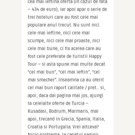
cea mai ieftina oferta (in cazul de fata 
– 434 de euro), iar apoi apar o serie de 
trei hoteluri care au fost cele mai 
populare anul trecut. Nu sunt nici 
cele mai ieftine, nici cele mai 
scumpe, nici cele mai proaste, nici 
cele mai bune, ci fix acelea care au 
fost cele preferate de turistii Happy 
Tour – si asta spune mai multe decat 
“cel mai bun”, “cel mai ieftin”, “cel 
mai smecher”. Inseamna ca au oferit 
cel mai bun raport calitate / pret… si, 
apoi, daca dai pagina mai jos, ajungi 
la celelalte oferte de Turcia – 
Kusadasi, Bodrum, Marmaris, mai 
apoi, trecand in Grecia, Spania, Italia, 
Croatia si Portugalia. Vrei altceva? 
Nicio problema, la capatul paginii, 