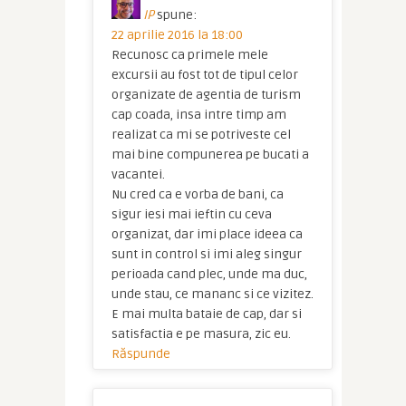
IP
spune:
22 aprilie 2016 la 18:00
Recunosc ca primele mele
excursii au fost tot de tipul celor
organizate de agentia de turism
cap coada, insa intre timp am
realizat ca mi se potriveste cel
mai bine compunerea pe bucati a
vacantei.
Nu cred ca e vorba de bani, ca
sigur iesi mai ieftin cu ceva
organizat, dar imi place ideea ca
sunt in control si imi aleg singur
perioada cand plec, unde ma duc,
unde stau, ce mananc si ce vizitez.
E mai multa bataie de cap, dar si
satisfactia e pe masura, zic eu.
Răspunde