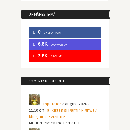
URMĂREȘTE-MĂ
0
URMARITORI
6.6K
URMĂRITORI
2.6K
ABONATI
COMENTARII RECENTE
Imperator
2 august 2026 at
11:10
on
Tajikistan si Pamir Highway.
Mic ghid de vizitare
Multumesc ca ma urmariti