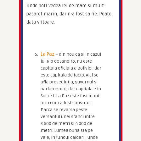
unde poti vedea lei de mare si mult 
pasaret marin, dar n-a fost sa fie. Poate, 
data viitoare.
La Paz
– din nou ca si in cazul
lui Rio de Janeiro, nu este
capitala oficiala a Boliviei, dar
este capitala de facto. Aici se
afla presedintia, guvernul si
parlamentul, dar capitala e in
Sucre J. La Paz este fascinant
prin cum a fost construit.
Parca se revarsa peste
versantul unei stanci intre
3.600 de metri si 4.000 de
metri. Lumea buna sta pe
vale, in fundul caldarii, unde