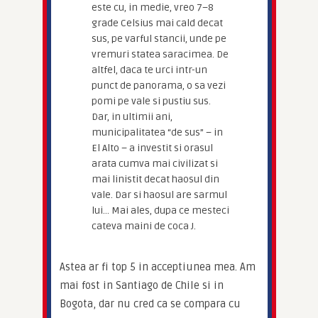
este cu, in medie, vreo 7–8
grade Celsius mai cald decat
sus, pe varful stancii, unde pe
vremuri statea saracimea. De
altfel, daca te urci intr-un
punct de panorama, o sa vezi
pomi pe vale si pustiu sus.
Dar, in ultimii ani,
municipalitatea “de sus” – in
El Alto – a investit si orasul
arata cumva mai civilizat si
mai linistit decat haosul din
vale. Dar si haosul are sarmul
lui… Mai ales, dupa ce mesteci
cateva maini de coca J.
Astea ar fi top 5 in acceptiunea mea. Am 
mai fost in Santiago de Chile si in 
Bogota, dar nu cred ca se compara cu 