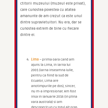
ctitorii muzeului (muzeul este privat), 
care cunostea povestea cu atatea 
amanunte de am crezut ca este unul 
dintre supravietuitori. Nu era, dar se 
cunostea extrem de bine cu fiecare 
dintre ei.
Lima
– prima oara cand am
ajuns la Lima, in iarna lui
2001 (iarna inseamna iulie,
pentru ca fiind la sud de
Ecuator, Lima are
anotimpurile pe dos), sincer,
nu m-a impresionat. Am fost
insa in ianuarie 2016 (in plina
vara australa) si am
descoperit un cu totul alt oras,