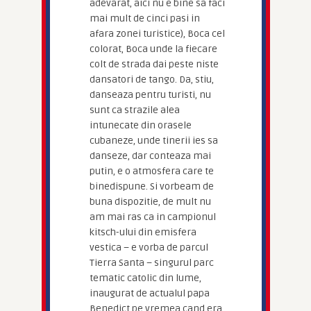
adevarat, aici nu e bine sa faci
mai mult de cinci pasi in
afara zonei turistice), Boca cel
colorat, Boca unde la fiecare
colt de strada dai peste niste
dansatori de tango. Da, stiu,
danseaza pentru turisti, nu
sunt ca strazile alea
intunecate din orasele
cubaneze, unde tinerii ies sa
danseze, dar conteaza mai
putin, e o atmosfera care te
binedispune. Si vorbeam de
buna dispozitie, de mult nu
am mai ras ca in campionul
kitsch-ului din emisfera
vestica – e vorba de parcul
Tierra Santa – singurul parc
tematic catolic din lume,
inaugurat de actualul papa
Benedict pe vremea cand era