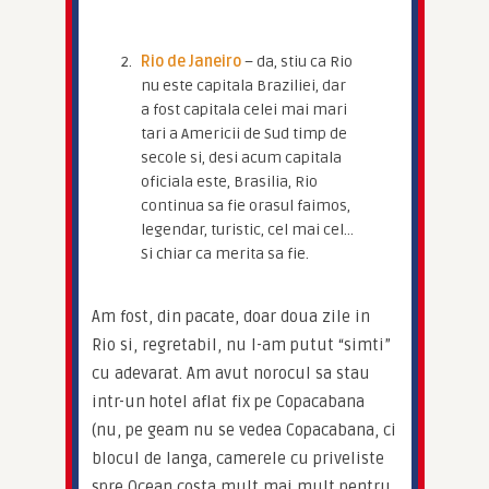
Rio de Janeiro
– da, stiu ca Rio
nu este capitala Braziliei, dar
a fost capitala celei mai mari
tari a Americii de Sud timp de
secole si, desi acum capitala
oficiala este, Brasilia, Rio
continua sa fie orasul faimos,
legendar, turistic, cel mai cel…
Si chiar ca merita sa fie.
Am fost, din pacate, doar doua zile in 
Rio si, regretabil, nu l-am putut “simti” 
cu adevarat. Am avut norocul sa stau 
intr-un hotel aflat fix pe Copacabana 
(nu, pe geam nu se vedea Copacabana, ci 
blocul de langa, camerele cu priveliste 
spre Ocean costa mult mai mult pentru 