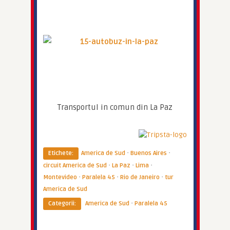
Transportul in comun din La Paz
·
·
Etichete:
America de Sud
Buenos Aires
·
·
·
circuit America de Sud
La Paz
Lima
·
·
·
Montevideo
Paralela 45
Rio de Janeiro
tur
America de Sud
·
Categorii:
America de Sud
Paralela 45
Imperator
Imperator
Paralela45 lansează 7+7. Șapte
Imperator