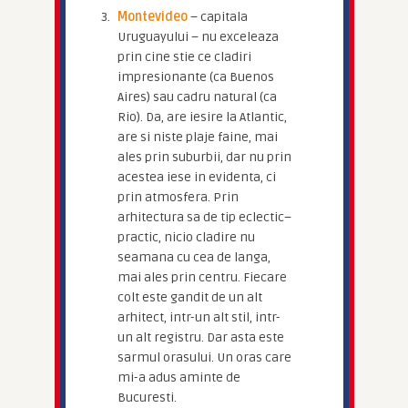
Montevideo
– capitala
Uruguayului – nu exceleaza
prin cine stie ce cladiri
impresionante (ca Buenos
Aires) sau cadru natural (ca
Rio). Da, are iesire la Atlantic,
are si niste plaje faine, mai
ales prin suburbii, dar nu prin
acestea iese in evidenta, ci
prin atmosfera. Prin
arhitectura sa de tip eclectic–
practic, nicio cladire nu
seamana cu cea de langa,
mai ales prin centru. Fiecare
colt este gandit de un alt
arhitect, intr-un alt stil, intr-
un alt registru. Dar asta este
sarmul orasului. Un oras care
mi-a adus aminte de
Bucuresti.