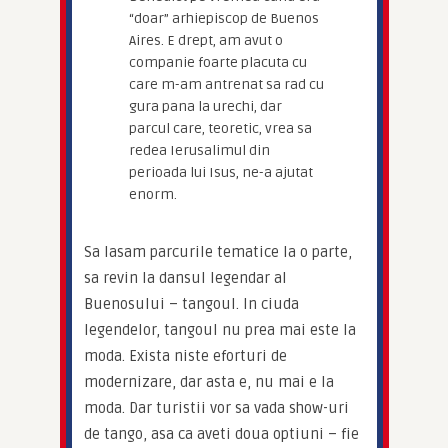
“doar” arhiepiscop de Buenos
Aires. E drept, am avut o
companie foarte placuta cu
care m-am antrenat sa rad cu
gura pana la urechi, dar
parcul care, teoretic, vrea sa
redea Ierusalimul din
perioada lui Isus, ne-a ajutat
enorm.
Sa lasam parcurile tematice la o parte, 
sa revin la dansul legendar al 
Buenosului – tangoul. In ciuda 
legendelor, tangoul nu prea mai este la 
moda. Exista niste eforturi de 
modernizare, dar asta e, nu mai e la 
moda. Dar turistii vor sa vada show-uri 
de tango, asa ca aveti doua optiuni – fie 