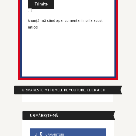
Anunță-mă când apar comentarii noi la acest
articol
URMARESTE-MI FILMELE PE YOUTUBE. CLICK AICI!
URMĂREȘTE-MĂ
0
URMARITORI