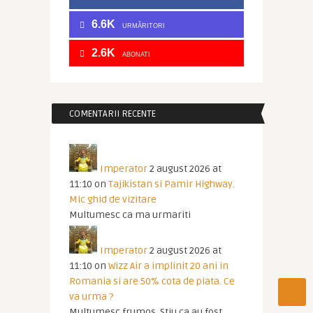
6.6K
URMĂRITORI
2.6K
ABONATI
COMENTARII RECENTE
Imperator
2 august 2026 at
11:10
on
Tajikistan si Pamir Highway.
Mic ghid de vizitare
Multumesc ca ma urmariti
Imperator
2 august 2026 at
11:10
on
Wizz Air a implinit 20 ani in
Romania si are 50% cota de piata. Ce
va urma ?
Multumesc frumos. Stiu ca au fost