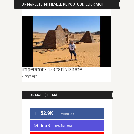
URMARESTE-MI FILMELE PE YOUTUBE. CLICK AICI!
Imperator - 153 tari vizitate
4 days ago
URMĂREȘTE-MĂ
52.9K
URMARITORI
6.6K
URMĂRITORI