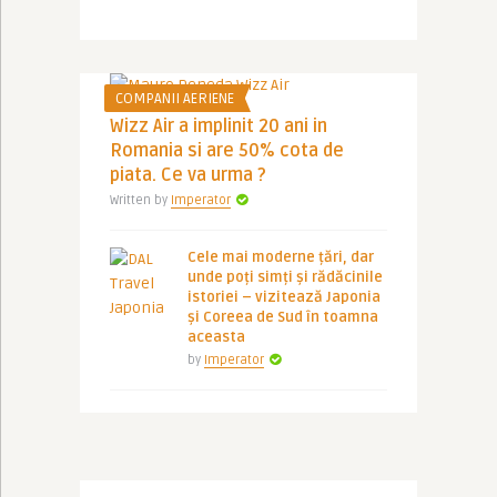
COMPANII AERIENE
Wizz Air a implinit 20 ani in
Romania si are 50% cota de
piata. Ce va urma ?
Written by
Imperator
Cele mai moderne țări, dar
unde poți simți și rădăcinile
istoriei – vizitează Japonia
și Coreea de Sud în toamna
aceasta
by
Imperator