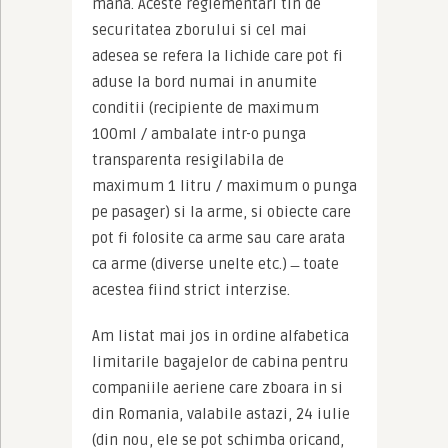
mana. Aceste reglementari tin de 
securitatea zborului si cel mai 
adesea se refera la lichide care pot fi 
aduse la bord numai in anumite 
conditii (recipiente de maximum 
100ml / ambalate intr-o punga 
transparenta resigilabila de 
maximum 1 litru / maximum o punga 
pe pasager) si la arme, si obiecte care 
pot fi folosite ca arme sau care arata 
ca arme (diverse unelte etc.)  ̶  toate 
acestea fiind strict interzise.
Am listat mai jos in ordine alfabetica 
limitarile bagajelor de cabina pentru 
companiile aeriene care zboara in si 
din Romania, valabile astazi, 24 iulie 
(din nou, ele se pot schimba oricand, 