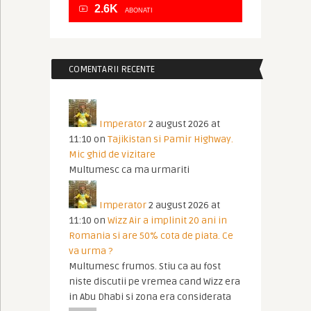
2.6K
ABONATI
COMENTARII RECENTE
Imperator
2 august 2026 at
11:10
on
Tajikistan si Pamir Highway.
Mic ghid de vizitare
Multumesc ca ma urmariti
Imperator
2 august 2026 at
11:10
on
Wizz Air a implinit 20 ani in
Romania si are 50% cota de piata. Ce
va urma ?
Multumesc frumos. Stiu ca au fost
niste discutii pe vremea cand Wizz era
in Abu Dhabi si zona era considerata