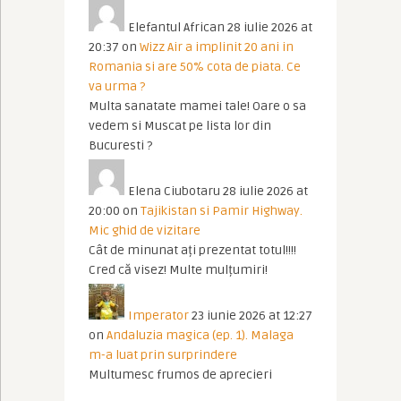
Elefantul African
28 iulie 2026 at
20:37
on
Wizz Air a implinit 20 ani in
Romania si are 50% cota de piata. Ce
va urma ?
Multa sanatate mamei tale! Oare o sa
vedem si Muscat pe lista lor din
Bucuresti ?
Elena Ciubotaru
28 iulie 2026 at
20:00
on
Tajikistan si Pamir Highway.
Mic ghid de vizitare
Cât de minunat ați prezentat totul!!!!
Cred că visez! Multe mulțumiri!
Imperator
23 iunie 2026 at 12:27
on
Andaluzia magica (ep. 1). Malaga
m-a luat prin surprindere
Multumesc frumos de aprecieri