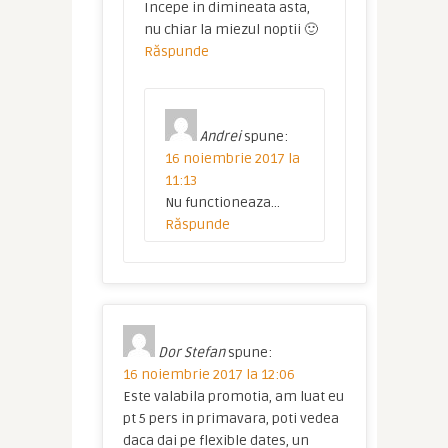
Incepe in dimineata asta,
nu chiar la miezul noptii 🙂
Răspunde
Andrei
spune:
16 noiembrie 2017 la
11:13
Nu functioneaza…
Răspunde
Dor Stefan
spune:
16 noiembrie 2017 la 12:06
Este valabila promotia, am luat eu
pt 5 pers in primavara, poti vedea
daca dai pe flexible dates, un