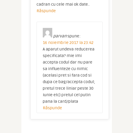
cadran cu cele mai ok date..
Răspunde
parvan
spune:
16 noiembrie 2017 la 23:42
A aparut undeva reducerea
specificata? mie imi
accepta codul dar nu pare
sa influenteze cu nimic
(acelasi pret si fara cod si
dupa ce bag/accepta codul;
pretul trece liniar peste 30
iunie etc) pretul cel putin
pana la card/plata
Răspunde