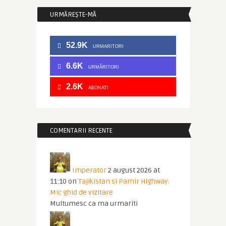
URMĂREȘTE-MĂ
52.9K
URMARITORI
6.6K
URMĂRITORI
2.6K
ABONATI
COMENTARII RECENTE
Imperator
2 august 2026 at
11:10
on
Tajikistan si Pamir Highway.
Mic ghid de vizitare
Multumesc ca ma urmariti