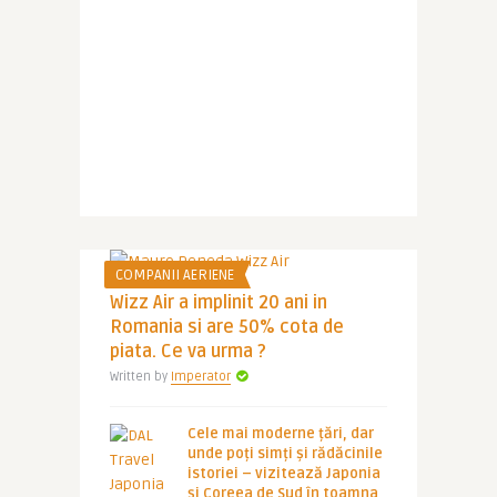
COMPANII AERIENE
Wizz Air a implinit 20 ani in
Romania si are 50% cota de
piata. Ce va urma ?
Written by
Imperator
Cele mai moderne țări, dar
unde poți simți și rădăcinile
istoriei – vizitează Japonia
și Coreea de Sud în toamna