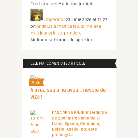
Cred că visez! Multe mulțumiri!
Imperator
23 iunie 2026 at 12:27
on
Andaluzia magica (ep. 1). Malaga
m-a luat prin surprindere
Multumesc frumos de aprecieri
CELE MAI COMENTATE ARTICOLE
VIZE
A avea sau a nu avea… nevoie de
viza !
PANA PE 16 IUNIE. Interdictia
de zbor intre Romania si
Italia, Spania, Germania,
Belgia, Anglia, etc este
prelungita