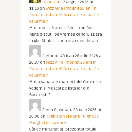
Imperator
2 august 2026 at
11:10
on
Wizz Air a implinit 20 ani in
Romania si are 50% cota de piata. Ce
va urma ?
Multumesc frumos. Stiu ca au fost
niste discutii pe vremea cand Wizz era
in Abu Dhabi si zona era considerata
Elefantul African
28 iulie 2026 at
20:37
on
Wizz Air a implinit 20 ani in
Romania si are 50% cota de piata. Ce
va urma ?
Multa sanatate mamei tale! Oare o sa
vedem si Muscat pe lista lor din
Bucuresti ?
Elena Ciubotaru
28 iulie 2026 at
20:00
on
Tajikistan si Pamir Highway.
Mic ghid de vizitare
Cât de minunat ați prezentat totul!!!!