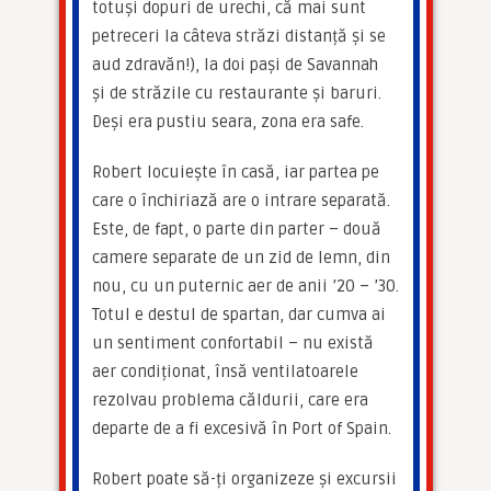
totuși dopuri de urechi, că mai sunt 
petreceri la câteva străzi distanță și se 
aud zdravăn!), la doi pași de Savannah 
și de străzile cu restaurante și baruri. 
Deși era pustiu seara, zona era safe.
Robert locuiește în casă, iar partea pe 
care o închiriază are o intrare separată. 
Este, de fapt, o parte din parter – două 
camere separate de un zid de lemn, din 
nou, cu un puternic aer de anii ’20 – ’30. 
Totul e destul de spartan, dar cumva ai 
un sentiment confortabil – nu există 
aer condiționat, însă ventilatoarele 
rezolvau problema căldurii, care era 
departe de a fi excesivă în Port of Spain.
Robert poate să-ți organizeze și excursii 