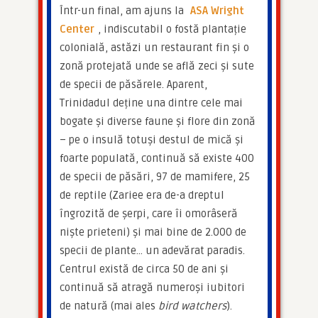
Într-un final, am ajuns la 
ASA Wright 
Center
, indiscutabil o fostă plantație 
colonială, astăzi un restaurant fin și o 
zonă protejată unde se află zeci și sute 
de specii de păsărele. Aparent, 
Trinidadul deține una dintre cele mai 
bogate și diverse faune și flore din zonă 
– pe o insulă totuși destul de mică și 
foarte populată, continuă să existe 400 
de specii de păsări, 97 de mamifere, 25 
de reptile (Zariee era de-a dreptul 
îngrozită de șerpi, care îi omorâseră 
niște prieteni) și mai bine de 2.000 de 
specii de plante… un adevărat paradis. 
Centrul există de circa 50 de ani și 
continuă să atragă numeroși iubitori 
de natură (mai ales
 bird watchers
).