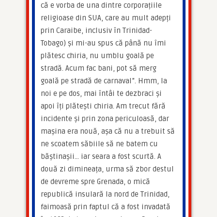
că e vorba de una dintre corporațiile 
religioase din SUA, care au mult adepți 
prin Caraibe, inclusiv în Trinidad-
Tobago) și mi-au spus că până nu îmi 
plătesc chiria, nu umblu goală pe 
stradă. Acum fac bani, pot să merg 
goală pe stradă de carnaval”. Hmm, la 
noi e pe dos, mai întâi te dezbraci și 
apoi îți plătești chiria. Am trecut fără 
incidente și prin zona periculoasă, dar 
mașina era nouă, așa că nu a trebuit să 
ne scoatem săbiile să ne batem cu 
băștinașii… iar seara a fost scurtă. A 
două zi dimineața, urma să zbor destul 
de devreme spre Grenada, o mică 
republică insulară la nord de Trinidad, 
faimoasă prin faptul că a fost invadată 