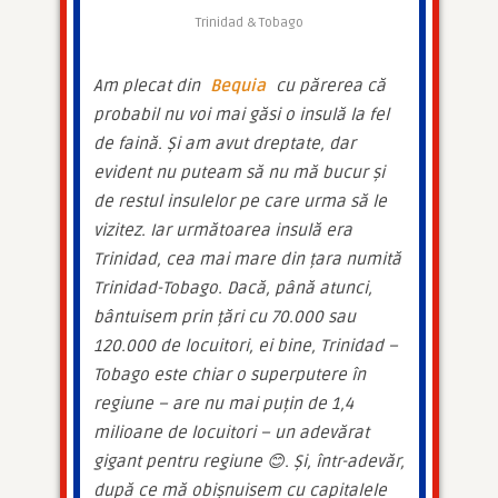
Trinidad & Tobago
Am plecat din 
Bequia
 cu părerea că 
probabil nu voi mai găsi o insulă la fel 
de faină. Și am avut dreptate, dar 
evident nu puteam să nu mă bucur și 
de restul insulelor pe care urma să le 
vizitez. Iar următoarea insulă era 
Trinidad, cea mai mare din țara numită 
Trinidad-Tobago. Dacă, până atunci, 
bântuisem prin țări cu 70.000 sau 
120.000 de locuitori, ei bine, Trinidad – 
Tobago este chiar o superputere în 
regiune – are nu mai puțin de 1,4 
milioane de locuitori – un adevărat 
gigant pentru regiune 😊. Și, într-adevăr, 
după ce mă obișnuisem cu capitalele 