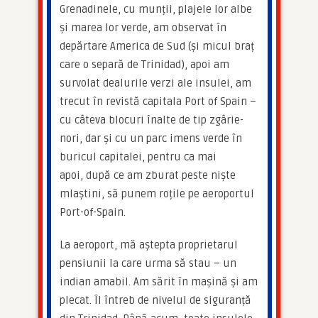
Grenadinele, cu munții, plajele lor albe 
și marea lor verde, am observat în 
depărtare America de Sud (și micul braț 
care o separă de Trinidad), apoi am 
survolat dealurile verzi ale insulei, am 
trecut în revistă capitala Port of Spain – 
cu câteva blocuri înalte de tip zgârie-
nori, dar și cu un parc imens verde în 
buricul capitalei, pentru ca mai 
apoi, după ce am zburat peste niște 
mlaștini, să punem roțile pe aeroportul 
Port-of-Spain.
La aeroport, mă aștepta proprietarul 
pensiunii la care urma să stau – un 
indian amabil. Am sărit în mașină și am 
plecat. Îl întreb de nivelul de siguranță 