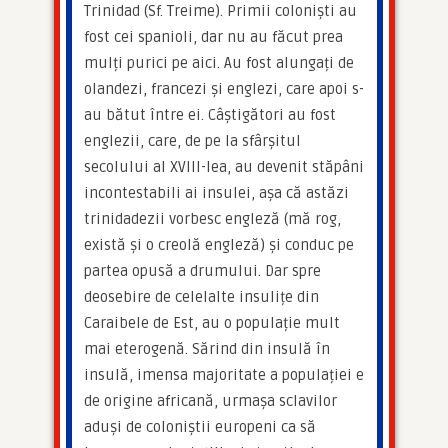
Trinidad (Sf. Treime). Primii coloniști au 
fost cei spanioli, dar nu au făcut prea 
mulți purici pe aici. Au fost alungați de 
olandezi, francezi și englezi, care apoi s-
au bătut între ei. Câștigători au fost 
englezii, care, de pe la sfârșitul 
secolului al XVIII-lea, au devenit stăpâni 
incontestabili ai insulei, așa că astăzi 
trinidadezii vorbesc engleză (mă rog, 
există și o creolă engleză) și conduc pe 
partea opusă a drumului. Dar spre 
deosebire de celelalte insulițe din 
Caraibele de Est, au o populație mult 
mai eterogenă. Sărind din insulă în 
insulă, imensa majoritate a populației e 
de origine africană, urmașa sclavilor 
aduși de coloniștii europeni ca să 