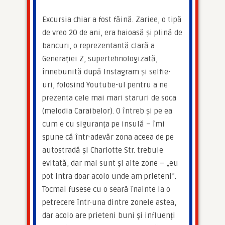
Excursia chiar a fost făină. Zariee, o tipă 
de vreo 20 de ani, era haioasă și plină de 
bancuri, o reprezentantă clară a 
Generației Z, supertehnologizată, 
înnebunită după Instagram și selfie-
uri, folosind Youtube-ul pentru a ne 
prezenta cele mai mari staruri de soca 
(melodia Caraibelor). O întreb și pe ea 
cum e cu siguranța pe insulă – îmi 
spune că într-adevăr zona aceea de pe 
autostradă și Charlotte Str. trebuie 
evitată, dar mai sunt și alte zone – „eu 
pot intra doar acolo unde am prieteni”. 
Tocmai fusese cu o seară înainte la o 
petrecere într-una dintre zonele astea, 
dar acolo are prieteni buni și influenți 