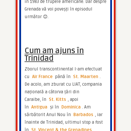
în 1983 de trupele americane. Dar despre 
Grenada vă voi poveșți în episodul 
următor 😊.
Cum am ajuns în
Trinidad
Zborul transcontinental l-am efectuat 
cu 
Air France
 până în 
St. Maarten
. 
De acolo, am zburat cu LIAT, compania 
națională a câtorva țări din 
Caraibe, în 
St. Kitts
, apoi 
în 
Antigua
 și în 
Dominica
. Am 
sărbătorit Anul Nou în 
Barbados
, iar 
înainte de Trinidad, ultimul stop a fost 
în 
St. Vincent & the Grenadines
.