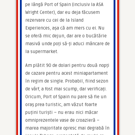
pe lângă Port of Spain (inclusiv la ASA 
Wright Center), dar eu deja făcusem 
rezervare cu cei de la Island 
Experiences, așa că am mers cu ei. Nu 
se oferă mic dejun, dar are o bucătărie 
masivă unde poți să-ți aduci mâncare de 
la supermarket.
Am plătit 90 de dolari pentru două nopți 
de cazare pentru acest miniapartament 
în regim de single. Probabil, fiind sezon 
de vârf, a fost mai scump, dar verificați. 
Oricum, Port of Spain nu pare să fie un 
oraș prea turistic, am văzut foarte 
puțini turiști – nu erau nici măcar 
omniprezentele vase de croazieră – 
marea majoritate opresc mai degrabă în 