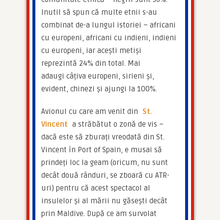
Inutil să spun că multe etnii s-au 
combinat de-a lungul istoriei – africani 
cu europeni, africani cu indieni, indieni 
cu europeni, iar acești metiși 
reprezintă 24% din total. Mai 
adaugi câțiva europeni, sirieni și, 
evident, chinezi și ajungi la 100%.
Avionul cu care am venit din 
St. 
Vincent
 a străbătut o zonă de vis – 
dacă este să zburați vreodată din St. 
Vincent în Port of Spain, e musai să 
prindeți loc la geam (oricum, nu sunt 
decât două rânduri, se zboară cu ATR-
uri) pentru că acest spectacol al 
insulelor și al mării nu găsești decât 
prin Maldive. După ce am survolat 