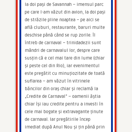
la doi pași de Savannah – imensul parc 
pe care l-am văzut din avion, la doi pași 
de străzile pline noaptea – pe aici se 
află cluburi, restaurante, baruri multe 
deschise până când se rup zorile. Îl 
întreb de carnaval – trinidadezii sunt 
mândri de carnavalul lor, despre care 
susțin că e cel mai tare din lume (chiar 
și peste cel din Rio), iar evenimentul 
este pregătit cu minuțiozitate de toată 
suflarea – am văzut în vitrinele 
băncilor din oraș chiar și reclamă la 
„Credite de Carnaval” – oamenii ăștia 
chiar își iau credite pentru a investi în 
cele mai bogate și extravagante ținute 
de carnaval. Iar pregătirile încep 
imediat după Anul Nou și țin până prin 