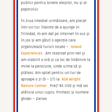
publici pentru binele aleșilor, nu și al 
poporului.
În ziua imediat următoare, am plecat 
într-un tur. Înainte de a ajunge în 
Trinidad, m-am dat pe internet în sus și 
în jos și am găsit o agenție care 
organizează tururi locale – 
Island 
Experiences
. Am rezervat prin net și 
am stabilit o oră și ca loc de întâlnire la 
mine la pensiune, unde urma să și 
plătesc. Am optat pentru un tur de 
aproape o zi (9 – 17) la 
ASA Wright 
Nature Center
. Preț? 85 USD și mă voi 
alătura unui cuplu. Primesc și numele 
ghidei – Zariee.