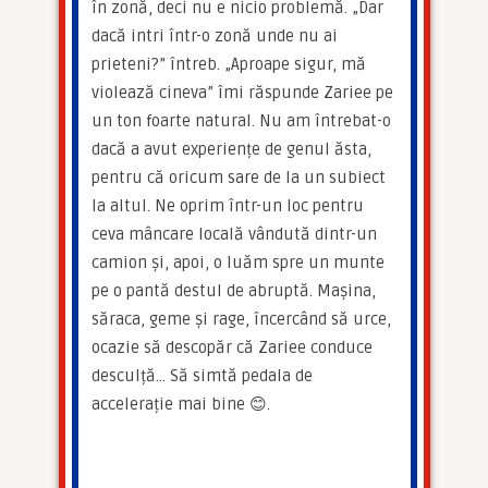
în zonă, deci nu e nicio problemă. „Dar 
dacă intri într-o zonă unde nu ai 
prieteni?” întreb. „Aproape sigur, mă 
violează cineva” îmi răspunde Zariee pe 
un ton foarte natural. Nu am întrebat-o 
dacă a avut experiențe de genul ăsta, 
pentru că oricum sare de la un subiect 
la altul. Ne oprim într-un loc pentru 
ceva mâncare locală vândută dintr-un 
camion și, apoi, o luăm spre un munte 
pe o pantă destul de abruptă. Mașina, 
săraca, geme și rage, încercând să urce, 
ocazie să descopăr că Zariee conduce 
desculță… Să simtă pedala de 
accelerație mai bine 😊.