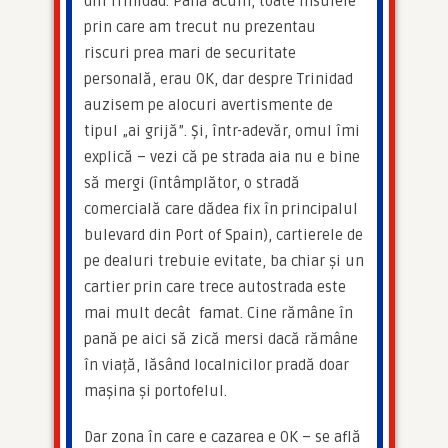
din Trinidad. Până acum, toate insulele 
prin care am trecut nu prezentau 
riscuri prea mari de securitate 
personală, erau OK, dar despre Trinidad 
auzisem pe alocuri avertismente de 
tipul „ai grijă”. Și, într-adevăr, omul îmi 
explică – vezi că pe strada aia nu e bine 
să mergi (întâmplător, o stradă 
comercială care dădea fix în principalul 
bulevard din Port of Spain), cartierele de 
pe dealuri trebuie evitate, ba chiar și un 
cartier prin care trece autostrada este 
mai mult decât  famat. Cine rămâne în 
pană pe aici să zică mersi dacă rămâne 
în viață, lăsând localnicilor pradă doar 
mașina și portofelul.
Dar zona în care e cazarea e OK – se află 