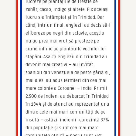
lucreze pe plantațiile de trestie de 
zahăr, cacao, indigo și altele. Fix același 
lucru s-a întâmplat și în Trinidad. Dar 
când, într-un final, englezii au decis să-i 
elibereze pe negri din sclavie, aceștia 
nu au prea mai vrut să presteze pe 
sume infime pe plantațiile vechilor lor 
stăpâni. Așa că englezii din Trinidad au 
devenit mai creativi – au invitat 
spanioli din Venezuela de peste gârlă și, 
mai ales, au adus fermieri din cea mai 
mare colonie a Coroanei – India. Primii 
2.500 de indieni au debarcat în Trinidad 
în 1844 și de atunci au reprezentat una 
dintre cele mai mari comunități de pe 
insulă – astăzi, indienii reprezintă 37% 
din populație și sunt cea mai mare 
comunitate etnică – negrii sunt 36%. 