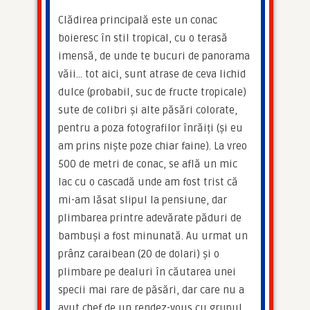
Clădirea principală este un conac 
boieresc în stil tropical, cu o terasă 
imensă, de unde te bucuri de panorama 
văii… tot aici, sunt atrase de ceva lichid 
dulce (probabil, suc de fructe tropicale) 
sute de colibri și alte păsări colorate, 
pentru a poza fotografilor înrăiți (și eu 
am prins niște poze chiar faine). La vreo 
500 de metri de conac, se află un mic 
lac cu o cascadă unde am fost trist că 
mi-am lăsat slipul la pensiune, dar 
plimbarea printre adevărate păduri de 
bambuși a fost minunată. Au urmat un 
prânz caraibean (20 de dolari) și o 
plimbare pe dealuri în căutarea unei 
specii mai rare de păsări, dar care nu a 
avut chef de un rendez-vous cu grupul 