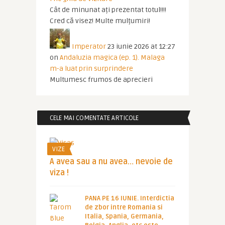
Cât de minunat ați prezentat totul!!!!
Cred că visez! Multe mulțumiri!
Imperator
23 iunie 2026 at 12:27
on
Andaluzia magica (ep. 1). Malaga
m-a luat prin surprindere
Multumesc frumos de aprecieri
CELE MAI COMENTATE ARTICOLE
VIZE
A avea sau a nu avea… nevoie de
viza !
PANA PE 16 IUNIE. Interdictia
de zbor intre Romania si
Italia, Spania, Germania,