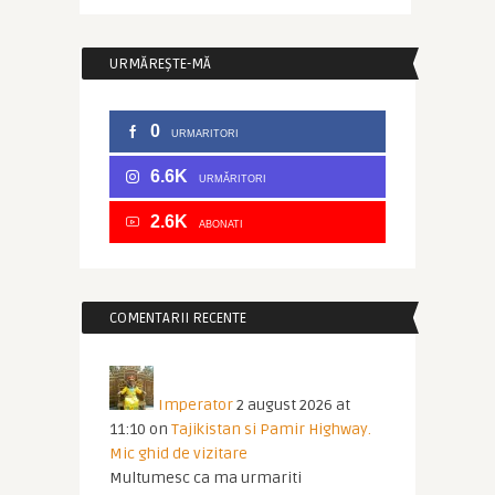
URMĂREȘTE-MĂ
0
URMARITORI
6.6K
URMĂRITORI
2.6K
ABONATI
COMENTARII RECENTE
Imperator
2 august 2026 at
11:10
on
Tajikistan si Pamir Highway.
Mic ghid de vizitare
Multumesc ca ma urmariti