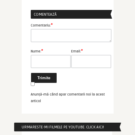
COMENTEAZĂ
*
Comentariu:
*
*
Nume:
Email:
Anunță-mă când apar comentarii noi la acest
articol
URMARESTE-MI FILMELE PE YOUTUBE. CLICK AICI!