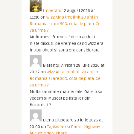
Imperator
2 august 2026 at
11:10
on
Wizz Air a implinit 20 ani in
Romania si are 50% cota de piata. Ce
va urma ?
Multumesc frumos. Stiu ca au fost
niste discutii pe vremea cand Wizz era
in Abu Dhabi si zona era considerata
Elefantul African
28 iulie 2026 at
20:37
on
Wizz Air a implinit 20 ani in
Romania si are 50% cota de piata. Ce
va urma ?
Multa sanatate mamei tale! Oare o sa
vedem si Muscat pe lista lor din
Bucuresti ?
Elena Ciubotaru
28 iulie 2026 at
20:00
on
Tajikistan si Pamir Highway.
Mic ghid de vizitare