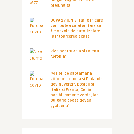
Belgia, Anglia, etc este
prelungita
DUPA 17 IUNIE: Tarile in care
vom putea calatori fara sa
fie nevoie de auto-izolare
la intoarcerea acasa
Vize pentru Asia si Orientul
Apropiat
Posibil de saptamana
viitoare: Irlanda si Finlanda
devin „verzi”, posibil si
Italia si Franta, Cehia
posibil ramane verde, iar
Bulgaria poate deveni
„galbena”