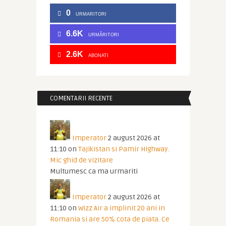
0
URMARITORI
6.6K
URMĂRITORI
2.6K
ABONATI
COMENTARII RECENTE
Imperator
2 august 2026 at
11:10
on
Tajikistan si Pamir Highway.
Mic ghid de vizitare
Multumesc ca ma urmariti
Imperator
2 august 2026 at
11:10
on
Wizz Air a implinit 20 ani in
Romania si are 50% cota de piata. Ce