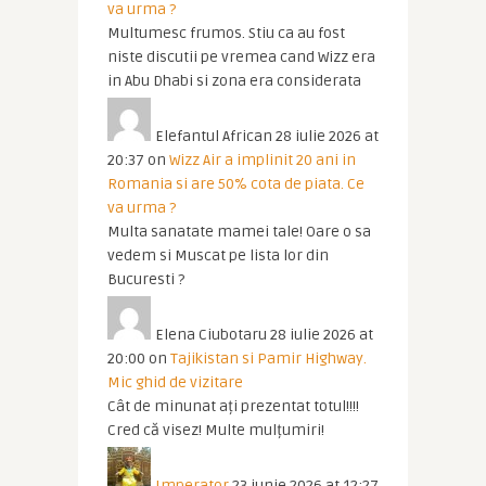
va urma ?
Multumesc frumos. Stiu ca au fost
niste discutii pe vremea cand Wizz era
in Abu Dhabi si zona era considerata
Elefantul African
28 iulie 2026 at
20:37
on
Wizz Air a implinit 20 ani in
Romania si are 50% cota de piata. Ce
va urma ?
Multa sanatate mamei tale! Oare o sa
vedem si Muscat pe lista lor din
Bucuresti ?
Elena Ciubotaru
28 iulie 2026 at
20:00
on
Tajikistan si Pamir Highway.
Mic ghid de vizitare
Cât de minunat ați prezentat totul!!!!
Cred că visez! Multe mulțumiri!
Imperator
23 iunie 2026 at 12:27