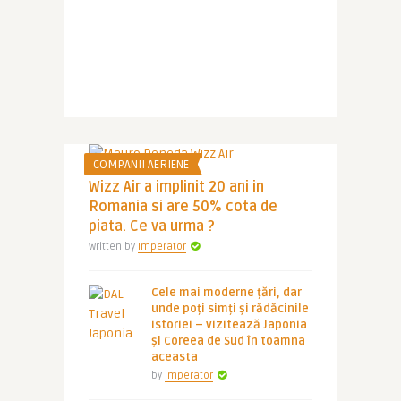
COMPANII AERIENE
Wizz Air a implinit 20 ani in
Romania si are 50% cota de
piata. Ce va urma ?
Written by
Imperator
Cele mai moderne țări, dar
unde poți simți și rădăcinile
istoriei – vizitează Japonia
și Coreea de Sud în toamna
aceasta
by
Imperator