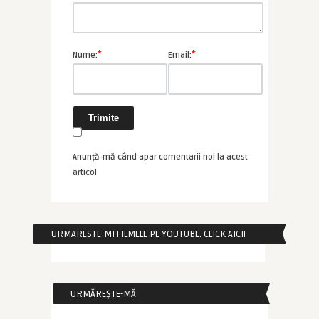
*
*
Nume:
Email:
Anunță-mă când apar comentarii noi la acest
articol
URMARESTE-MI FILMELE PE YOUTUBE. CLICK AICI!
URMĂREȘTE-MĂ