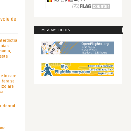
evoie de
ME & MY FLIGHTS
nterdictia
nia si
rmania,
 este
le in care
 fara sa
-izolare
sa
 Orientul
ana