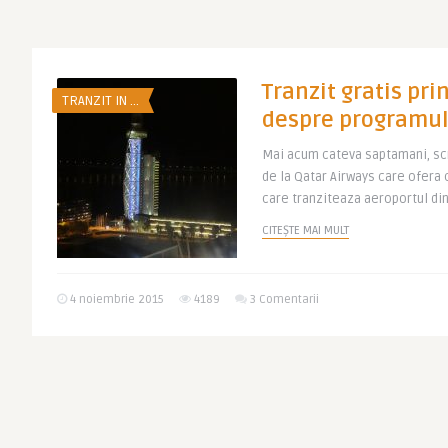
Tranzit gratis pri
TRANZIT IN ...
despre programul
Mai acum cateva saptamani, sc
de la Qatar Airways care ofera 
care tranziteaza aeroportul din
CITEȘTE MAI MULT
4 noiembrie 2015
4189
3 Comentarii