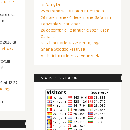
iata. Ce
pe Yangtze)
25 octombrie - 4 noiembrie: India
are o sa
26 noiembrie - 6 decembrie: Safari in
din
Tanzania si Zanzibar
26 decembrie - 2 ianuarie 2027: Gran
Canaria
ie 2026 at
6 - 21 ianuarie 2027: Benin, Togo,
Highway.
Ghana (Voodoo Festival)
6 - 19 februarie 2027: Venezuela
otul!!!!
i!
STATISTICI VIZITATORI
6 at 12:27
 Malaga
eri