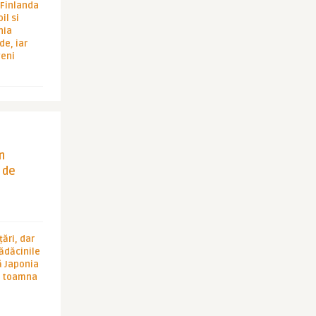
i Finlanda
il si
hia
de, iar
veni
in
 de
ări, dar
rădăcinile
ă Japonia
în toamna