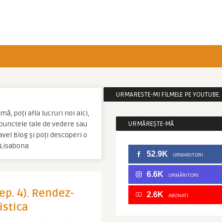
URMARESTE-MI FILMELE PE YOUTUBE. C
ă, poți afla lucruri noi aici,
u punctele tale de vedere sau
URMĂREȘTE-MĂ
vel Blog și poți descoperi o
 Lisabona
52.9K
URMARITORI
6.6K
URMĂRITORI
(ep. 4). Rendez-
2.6K
ABONATI
istica