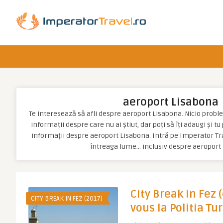
aeroport Lisabona
Te interesează să afli despre aeroport Lisabona. Nicio problem
informații despre care nu ai știut, dar poți să îți adaugi și t
informații despre aeroport Lisabona. Intră pe Imperator Tra
întreaga lume… inclusiv despre aeroport
City Break in Fez 
CITY BREAK IN FEZ (2017)
vous la Politia Tur