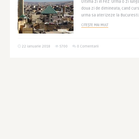
Ultima zi in Fez. Urma o zi lung
doua zi de dimineata, cand cur
urma sa aterizeze la Bucuresti. 
CITEȘTE MAI MULT
22 ianuarie 2018
5700
0 Comentarii