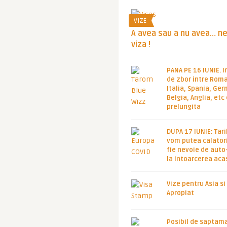
VIZE
A avea sau a nu avea… n
viza !
PANA PE 16 IUNIE. I
de zbor intre Roma
Italia, Spania, Ge
Belgia, Anglia, etc
prelungita
DUPA 17 IUNIE: Tari
vom putea calatori
fie nevoie de auto
la intoarcerea aca
Vize pentru Asia si
Apropiat
Posibil de saptam