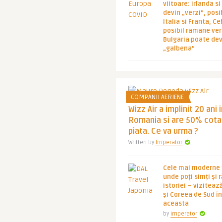
viitoare: Irlanda s
devin „verzi”, posib
Italia si Franta, Ce
posibil ramane ver
Bulgaria poate de
„galbena”
COMPANII AERIENE
Wizz Air a implinit 20 ani 
Romania si are 50% cota
piata. Ce va urma ?
Written by
Imperator
Cele mai moderne ț
unde poți simți și 
istoriei – viziteaz
și Coreea de Sud 
aceasta
by
Imperator