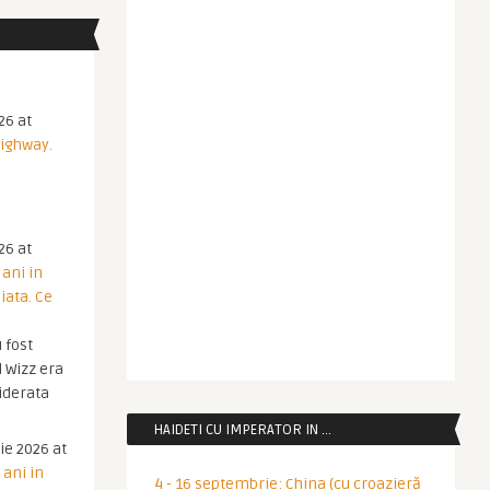
26 at
Highway.
26 at
 ani in
iata. Ce
 fost
 Wizz era
iderata
HAIDETI CU IMPERATOR IN …
ie 2026 at
 ani in
4 - 16 septembrie: China (cu croazieră