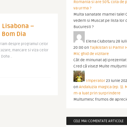
Romania si are 50% cota de p
va urma ?
Multa sanatate mamei tale! O
vedem si Muscat pe lista lor 
n Lisabona –
Bucuresti ?
 Bom Dia
Elena Ciubotaru
28 iul
riam despre programul celor
20:00
on
Tajikistan si Pamir 
cazare, mancare si viza celor
Mic ghid de vizitare
 Doha ..
Cât de minunat ați prezentat t
Cred că visez! Multe mulțumir
Imperator
23 iunie 202
on
Andaluzia magica (ep. 1).
m-a luat prin surprindere
Multumesc frumos de apreci
CELE MAI COMENTATE ARTICOLE