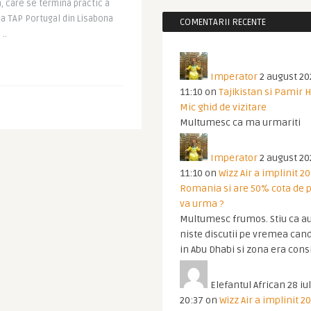
a, care se termina practic a
sa TAP Portugal din Lisabona
COMENTARII RECENTE
..
Imperator
2 august 20
11:10
on
Tajikistan si Pamir 
Mic ghid de vizitare
Multumesc ca ma urmariti
Imperator
2 august 20
11:10
on
Wizz Air a implinit 20
Romania si are 50% cota de p
va urma ?
Multumesc frumos. Stiu ca au
niste discutii pe vremea cand
in Abu Dhabi si zona era cons
Elefantul African
28 iul
20:37
on
Wizz Air a implinit 20