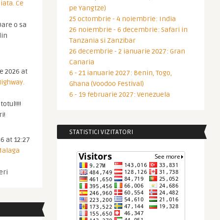
iata. Ce
pe Yangtze)
25 octombrie - 4 noiembrie: India
are o sa
26 noiembrie - 6 decembrie: Safari in
din
Tanzania si Zanzibar
26 decembrie - 2 ianuarie 2027: Gran
Canaria
ie 2026 at
6 - 21 ianuarie 2027: Benin, Togo,
Highway.
Ghana (Voodoo Festival)
6 - 19 februarie 2027: Venezuela
otul!!!!
i!
STATISTICI VIZITATORI
6 at 12:27
 Malaga
eri