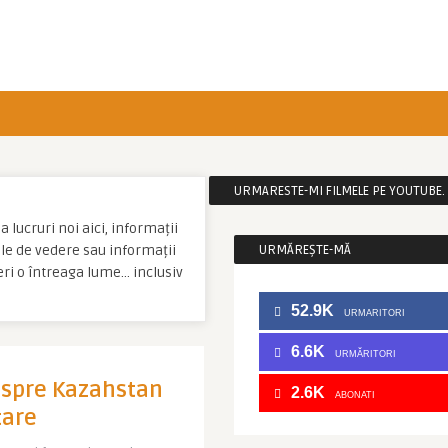
URMARESTE-MI FILMELE PE YOUTUBE. C
 lucruri noi aici, informații
tale de vedere sau informații
URMĂREȘTE-MĂ
eri o întreaga lume… inclusiv
52.9K
URMARITORI
6.6K
URMĂRITORI
espre Kazahstan
2.6K
ABONATI
tare