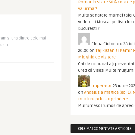
Romania si are 50% cota de p
va urma ?
Multa sanatate mamei tale! O
vedem si Muscat pe lista lor 
Bucuresti ?
tram si una dintre cele mai
Elena Ciubotaru
28 iul
uam ..
20:00
on
Tajikistan si Pamir 
Mic ghid de vizitare
Cât de minunat ați prezentat t
Cred că visez! Multe mulțumir
Imperator
23 iunie 202
on
Andaluzia magica (ep. 1).
m-a luat prin surprindere
Multumesc frumos de apreci
CELE MAI COMENTATE ARTICOLE