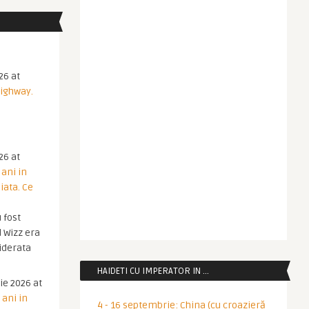
26 at
Highway.
26 at
 ani in
iata. Ce
 fost
 Wizz era
iderata
HAIDETI CU IMPERATOR IN …
ie 2026 at
 ani in
4 - 16 septembrie: China (cu croazieră