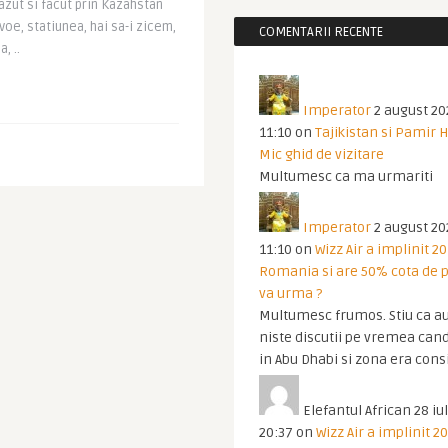
azut si facut prin Kazahstan
voe, statiunea, hai sa-i zicem,
COMENTARII RECENTE
, ..
Imperator
2 august 20
11:10
on
Tajikistan si Pamir 
Mic ghid de vizitare
Multumesc ca ma urmariti
Imperator
2 august 20
11:10
on
Wizz Air a implinit 20
Romania si are 50% cota de p
va urma ?
Multumesc frumos. Stiu ca au
niste discutii pe vremea cand
in Abu Dhabi si zona era cons
Elefantul African
28 iul
20:37
on
Wizz Air a implinit 20