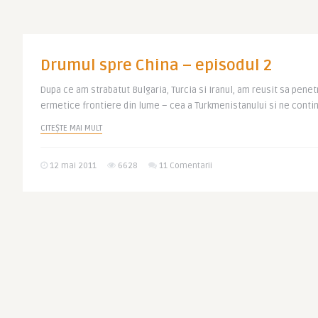
Drumul spre China – episodul 2
Dupa ce am strabatut Bulgaria, Turcia si Iranul, am reusit sa pene
ermetice frontiere din lume – cea a Turkmenistanului si ne contin
CITEȘTE MAI MULT
12 mai 2011
6628
11 Comentarii