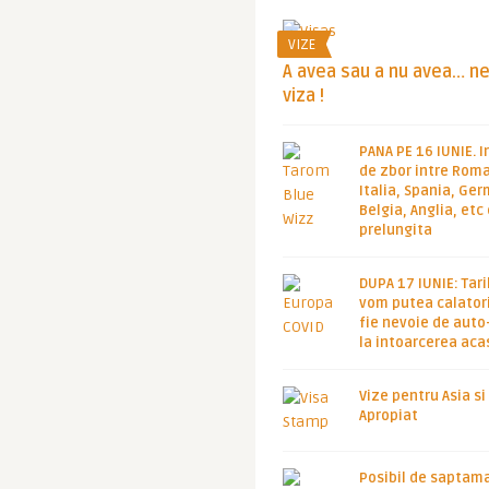
VIZE
A avea sau a nu avea… n
viza !
PANA PE 16 IUNIE. I
de zbor intre Roma
Italia, Spania, Ge
Belgia, Anglia, etc
prelungita
DUPA 17 IUNIE: Tari
vom putea calatori
fie nevoie de auto
la intoarcerea aca
Vize pentru Asia si
Apropiat
Posibil de saptam