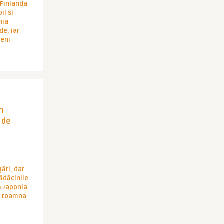
i Finlanda
il si
hia
de, iar
veni
in
 de
ări, dar
rădăcinile
ă Japonia
în toamna