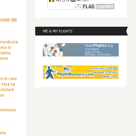
evoie de
ME & MY FLIGHTS
nterdictia
nia si
rmania,
 este
le in care
 fara sa
-izolare
sa
 Orientul
ana