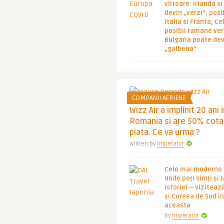
viitoare: Irlanda s
devin „verzi”, posib
Italia si Franta, Ce
posibil ramane ver
Bulgaria poate de
„galbena”
COMPANII AERIENE
Wizz Air a implinit 20 ani 
Romania si are 50% cota
piata. Ce va urma ?
Written by
Imperator
Cele mai moderne ț
unde poți simți și 
istoriei – viziteaz
și Coreea de Sud 
aceasta
by
Imperator