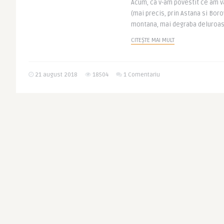
Acum, ca v-am povestit ce am v
(mai precis, prin Astana si Boro
montana, mai degraba deluroasa
CITEȘTE MAI MULT
21 august 2018
18504
1 Comentariu