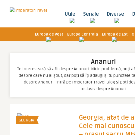
Utile
Seriale
Diverse
D
Europa de Vest
Europa Centrala
Europa de Est
O
Ananuri
Te interesează să afli despre Ananuri. Nicio problemă, poți afl
despre care nu ai știut, dar poți să îți adaugi și tu punctele 
despre Ananuri. Intră pe Imperator Travel Blog și poți d
inclusiv despre Ananuri
Georgia, atat de a
GEORGIA
Cele mai cunoscu
– orasul sacru Mt