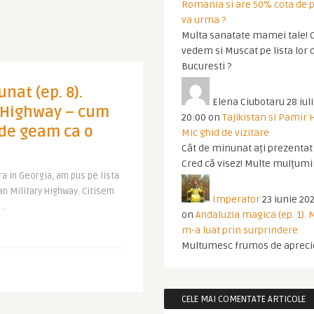
Romania si are 50% cota de p
va urma ?
Multa sanatate mamei tale! O
vedem si Muscat pe lista lor 
Bucuresti ?
nat (ep. 8).
Elena Ciubotaru
28 iul
y Highway – cum
20:00
on
Tajikistan si Pamir 
 de geam ca o
Mic ghid de vizitare
Cât de minunat ați prezentat t
Cred că visez! Multe mulțumir
a in Georgia, am pus pe lista
an Military Highway. Citisem
Imperator
23 iunie 202
..
on
Andaluzia magica (ep. 1).
m-a luat prin surprindere
Multumesc frumos de apreci
CELE MAI COMENTATE ARTICOLE