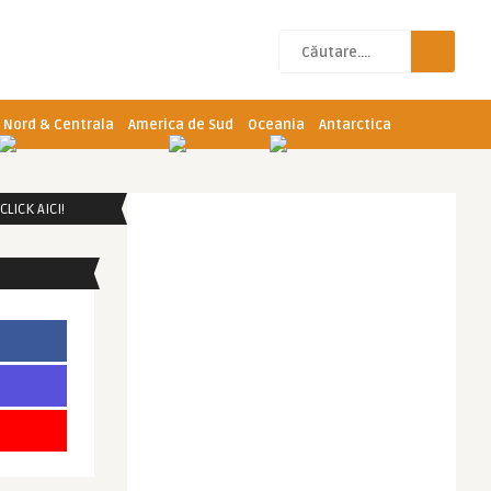
 Nord & Centrala
America de Sud
Oceania
Antarctica
LICK AICI!