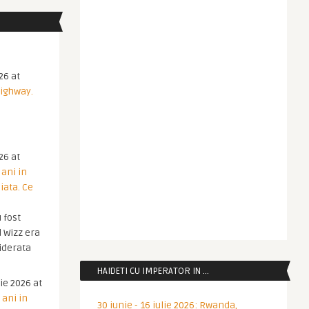
26 at
Highway.
26 at
 ani in
iata. Ce
 fost
 Wizz era
iderata
HAIDETI CU IMPERATOR IN …
ie 2026 at
 ani in
30 iunie - 16 iulie 2026: Rwanda,