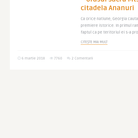
citadela Ananuri
Ca orice natiune, Georgia caut
premiere istorice. In primul r
faptul ca pe teritoriul ei s-a pro
CITEȘTE MAI MULT
6 martie 2018
7760
2 Comentarii