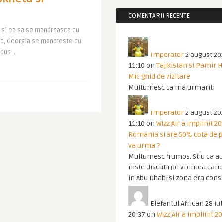
COMENTARII RECENTE
a si ea sa se mandreasca cu
and, Georgia se mandreste cu
dus ..
Imperator
2 august 20
11:10
on
Tajikistan si Pamir 
Mic ghid de vizitare
Multumesc ca ma urmariti
Imperator
2 august 20
11:10
on
Wizz Air a implinit 20
Romania si are 50% cota de p
va urma ?
Multumesc frumos. Stiu ca au
niste discutii pe vremea cand
in Abu Dhabi si zona era cons
Elefantul African
28 iul
20:37
on
Wizz Air a implinit 20