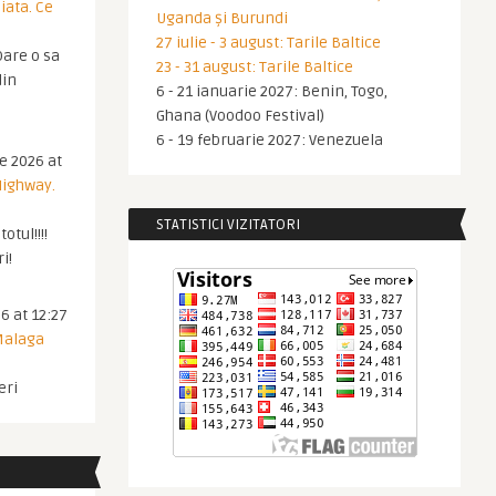
iata. Ce
Uganda și Burundi
27 iulie - 3 august: Tarile Baltice
are o sa
23 - 31 august: Tarile Baltice
din
6 - 21 ianuarie 2027: Benin, Togo,
Ghana (Voodoo Festival)
6 - 19 februarie 2027: Venezuela
ie 2026 at
Highway.
STATISTICI VIZITATORI
otul!!!!
i!
6 at 12:27
 Malaga
eri