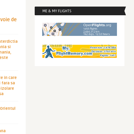
ME & MY FLIGHTS
evoie de
nterdictia
nia si
rmania,
 este
le in care
 fara sa
-izolare
sa
 Orientul
ana