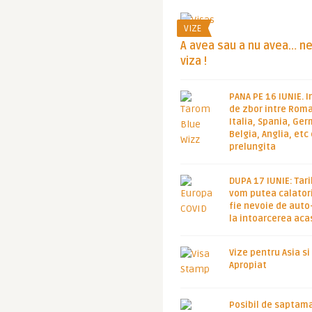
VIZE
A avea sau a nu avea… n
viza !
PANA PE 16 IUNIE. I
de zbor intre Roma
Italia, Spania, Ge
Belgia, Anglia, etc
prelungita
DUPA 17 IUNIE: Tari
vom putea calatori
fie nevoie de auto
la intoarcerea aca
Vize pentru Asia si
Apropiat
Posibil de saptam