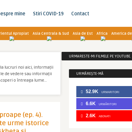
espre mine
Stiri COVID-19
Contact
rientul Apropiat
Asia Centrala & Sud
Asia de Est
Africa
America de
URMARESTE-MI FILMELE PE YOUTUBE. C
a lucruri noi aici, informații
tale de vedere sau informații
URMĂREȘTE-MĂ
escoperi o întreaga lume…
52.9K
URMARITORI
6.6K
URMĂRITORI
proape (ep. 4).
2.6K
ABONATI
te urme istorice
skheta si