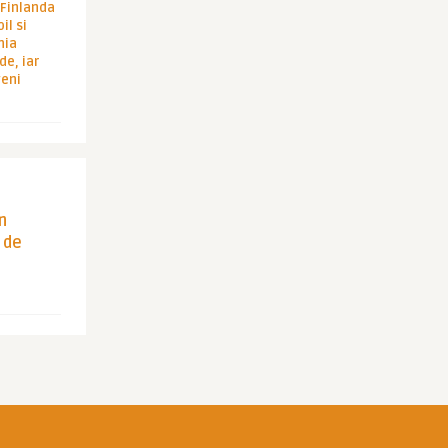
i Finlanda
il si
hia
de, iar
veni
in
 de