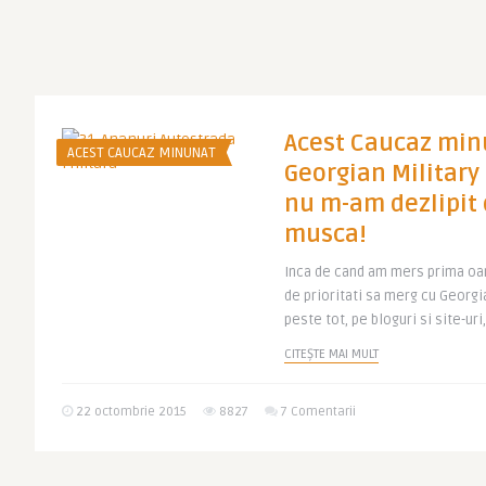
Acest Caucaz minu
ACEST CAUCAZ MINUNAT
Georgian Militar
nu m-am dezlipit
musca!
Inca de cand am mers prima oar
de prioritati sa merg cu Georgi
peste tot, pe bloguri si site-uri, 
CITEȘTE MAI MULT
22 octombrie 2015
8827
7 Comentarii