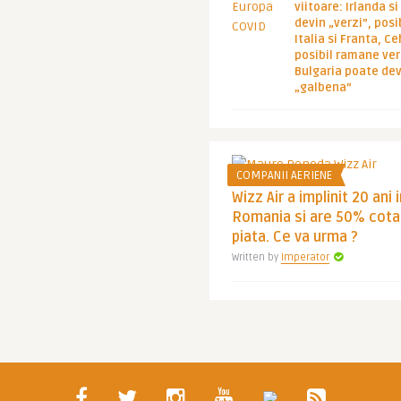
viitoare: Irlanda s
devin „verzi”, posib
Italia si Franta, Ce
posibil ramane ver
Bulgaria poate de
„galbena”
COMPANII AERIENE
Wizz Air a implinit 20 ani 
Romania si are 50% cota
piata. Ce va urma ?
Written by
Imperator