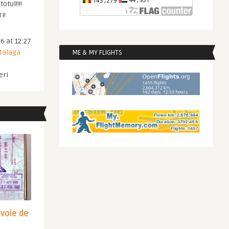
otul!!!!
i!
6 at 12:27
 Malaga
ME & MY FLIGHTS
eri
evoie de