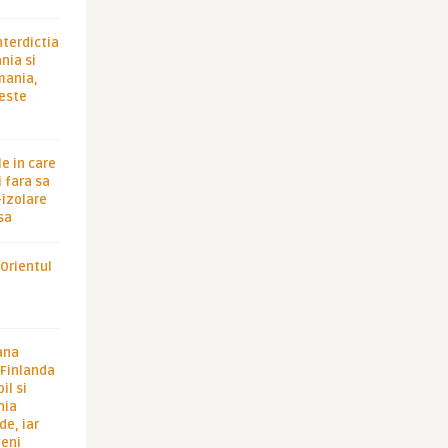
nterdictia
nia si
rmania,
 este
le in care
 fara sa
-izolare
sa
 Orientul
ana
i Finlanda
il si
hia
de, iar
veni