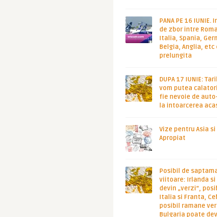
PANA PE 16 IUNIE. I
de zbor intre Roma
Italia, Spania, Ge
Belgia, Anglia, etc
prelungita
DUPA 17 IUNIE: Tari
vom putea calatori
fie nevoie de auto
la intoarcerea aca
Vize pentru Asia si
Apropiat
Posibil de saptam
viitoare: Irlanda s
devin „verzi”, posib
Italia si Franta, Ce
posibil ramane ver
Bulgaria poate de