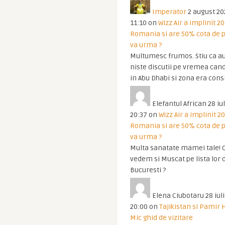
Imperator
2 august 20
11:10
on
Wizz Air a implinit 20
Romania si are 50% cota de p
va urma ?
Multumesc frumos. Stiu ca au
niste discutii pe vremea cand
in Abu Dhabi si zona era cons
Elefantul African
28 iul
20:37
on
Wizz Air a implinit 20
Romania si are 50% cota de p
va urma ?
Multa sanatate mamei tale! O
vedem si Muscat pe lista lor 
Bucuresti ?
Elena Ciubotaru
28 iul
20:00
on
Tajikistan si Pamir 
Mic ghid de vizitare