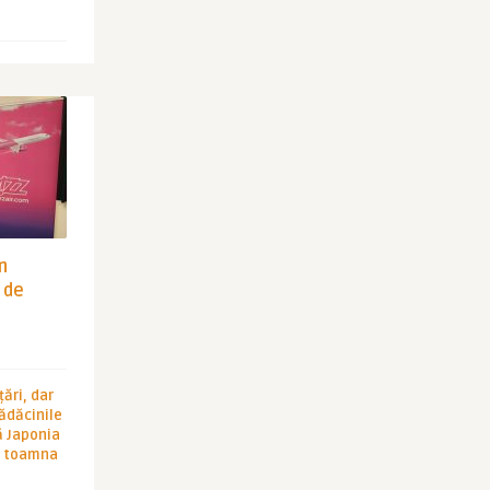
in
 de
ări, dar
rădăcinile
ă Japonia
în toamna