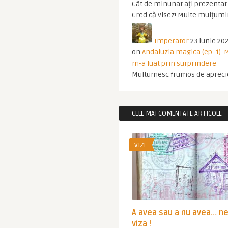
Cât de minunat ați prezentat t
Cred că visez! Multe mulțumir
Imperator
23 iunie 202
on
Andaluzia magica (ep. 1).
m-a luat prin surprindere
Multumesc frumos de apreci
CELE MAI COMENTATE ARTICOLE
VIZE
A avea sau a nu avea… n
viza !