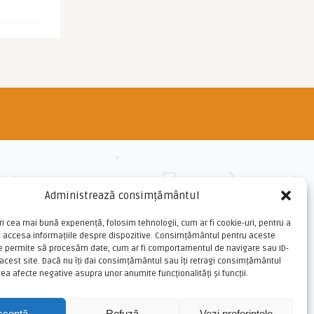
Administrează consimțământul
ri cea mai bună experiență, folosim tehnologii, cum ar fi cookie-uri, pentru a
u accesa informațiile despre dispozitive. Consimțământul pentru aceste
ne permite să procesăm date, cum ar fi comportamentul de navigare sau ID-
 acest site. Dacă nu îți dai consimțământul sau îți retragi consimțământul
ea afecte negative asupra unor anumite funcționalități și funcții.
cceptă
Refuză
Vezi preferințele