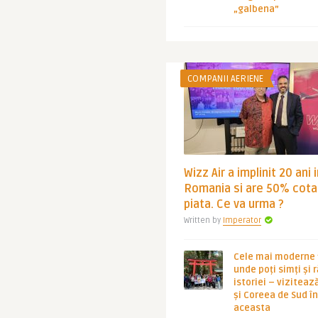
„galbena”
COMPANII AERIENE
Wizz Air a implinit 20 ani 
Romania si are 50% cota
piata. Ce va urma ?
Written by
Imperator
Cele mai moderne ț
unde poți simți și 
istoriei – viziteaz
și Coreea de Sud 
aceasta