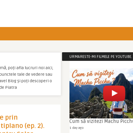
URMARESTE-MI FILMELE PE YOUTUBE. C
ă, poți afla lucruri noi aici,
u punctele tale de vedere sau
vel Blog și poți descoperi o
de Piatra
le prin
Cum să vizitezi Machu Picch
tiplano (ep. 2).
1 day ago