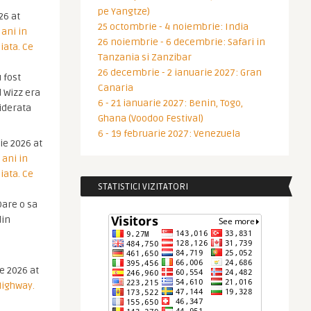
pe Yangtze)
26 at
25 octombrie - 4 noiembrie: India
 ani in
26 noiembrie - 6 decembrie: Safari in
iata. Ce
Tanzania si Zanzibar
26 decembrie - 2 ianuarie 2027: Gran
 fost
Canaria
 Wizz era
6 - 21 ianuarie 2027: Benin, Togo,
iderata
Ghana (Voodoo Festival)
6 - 19 februarie 2027: Venezuela
ie 2026 at
 ani in
iata. Ce
STATISTICI VIZITATORI
are o sa
din
ie 2026 at
Highway.