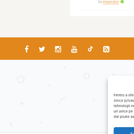
by
Imperator
Pentru a ofe
stoca și/sa
tehnologii 
uri unice pe
dat poate av
A