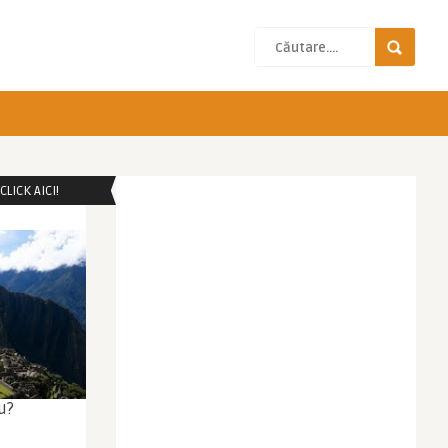
LICK AICI!
u?