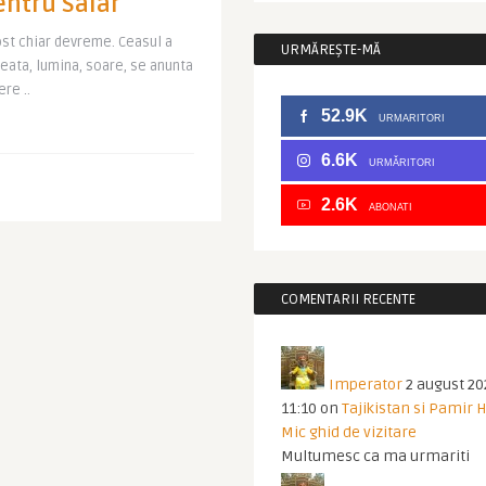
ntru Salar
fost chiar devreme. Ceasul a
URMĂREȘTE-MĂ
neata, lumina, soare, se anunta
re ..
52.9K
URMARITORI
6.6K
URMĂRITORI
2.6K
ABONATI
COMENTARII RECENTE
Imperator
2 august 20
11:10
on
Tajikistan si Pamir 
Mic ghid de vizitare
Multumesc ca ma urmariti