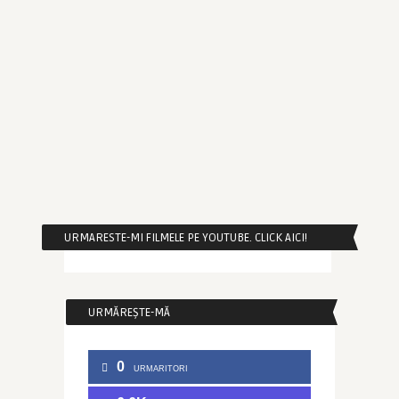
URMARESTE-MI FILMELE PE YOUTUBE. CLICK AICI!
URMĂREȘTE-MĂ
0
URMARITORI