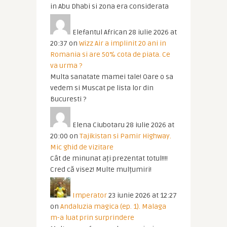
in Abu Dhabi si zona era considerata
Elefantul African
28 iulie 2026 at
20:37
on
Wizz Air a implinit 20 ani in
Romania si are 50% cota de piata. Ce
va urma ?
Multa sanatate mamei tale! Oare o sa
vedem si Muscat pe lista lor din
Bucuresti ?
Elena Ciubotaru
28 iulie 2026 at
20:00
on
Tajikistan si Pamir Highway.
Mic ghid de vizitare
Cât de minunat ați prezentat totul!!!!
Cred că visez! Multe mulțumiri!
Imperator
23 iunie 2026 at 12:27
on
Andaluzia magica (ep. 1). Malaga
m-a luat prin surprindere