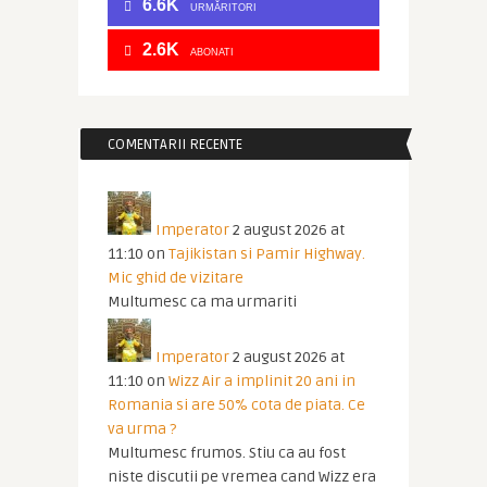
6.6K
URMĂRITORI
2.6K
ABONATI
COMENTARII RECENTE
Imperator
2 august 2026 at
11:10
on
Tajikistan si Pamir Highway.
Mic ghid de vizitare
Multumesc ca ma urmariti
Imperator
2 august 2026 at
11:10
on
Wizz Air a implinit 20 ani in
Romania si are 50% cota de piata. Ce
va urma ?
Multumesc frumos. Stiu ca au fost
niste discutii pe vremea cand Wizz era