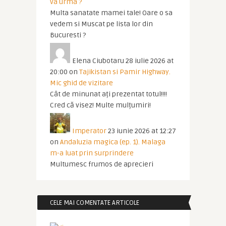
va urma ?
Multa sanatate mamei tale! Oare o sa
vedem si Muscat pe lista lor din
Bucuresti ?
Elena Ciubotaru
28 iulie 2026 at
20:00
on
Tajikistan si Pamir Highway.
Mic ghid de vizitare
Cât de minunat ați prezentat totul!!!!
Cred că visez! Multe mulțumiri!
Imperator
23 iunie 2026 at 12:27
on
Andaluzia magica (ep. 1). Malaga
m-a luat prin surprindere
Multumesc frumos de aprecieri
CELE MAI COMENTATE ARTICOLE