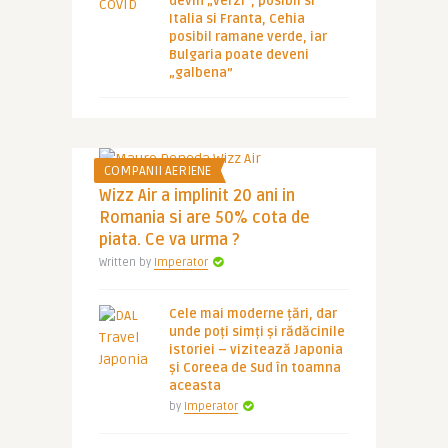
devin „verzi”, posibil si
Italia si Franta, Cehia
posibil ramane verde, iar
Bulgaria poate deveni
„galbena”
COMPANII AERIENE
Wizz Air a implinit 20 ani in
Romania si are 50% cota de
piata. Ce va urma ?
Written by
Imperator
Cele mai moderne țări, dar
unde poți simți și rădăcinile
istoriei – vizitează Japonia
și Coreea de Sud în toamna
aceasta
by
Imperator