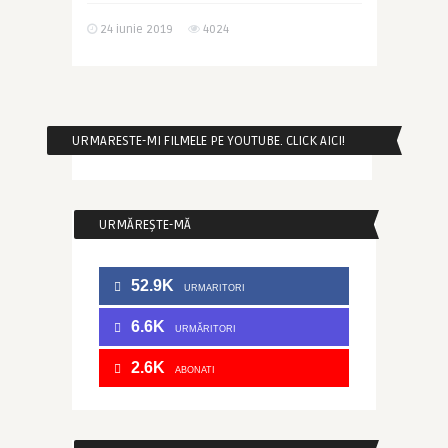
24 iunie 2019
4024
URMARESTE-MI FILMELE PE YOUTUBE. CLICK AICI!
URMĂREȘTE-MĂ
52.9K
URMARITORI
6.6K
URMĂRITORI
2.6K
ABONATI