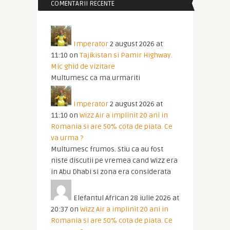
COMENTARII RECENTE
Imperator
2 august 2026 at
11:10
on
Tajikistan si Pamir Highway.
Mic ghid de vizitare
Multumesc ca ma urmariti
Imperator
2 august 2026 at
11:10
on
Wizz Air a implinit 20 ani in
Romania si are 50% cota de piata. Ce
va urma ?
Multumesc frumos. Stiu ca au fost
niste discutii pe vremea cand Wizz era
in Abu Dhabi si zona era considerata
Elefantul African
28 iulie 2026 at
20:37
on
Wizz Air a implinit 20 ani in
Romania si are 50% cota de piata. Ce