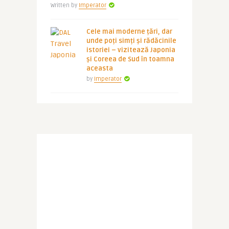
Written by
Imperator
Cele mai moderne țări, dar
unde poți simți și rădăcinile
istoriei – vizitează Japonia
și Coreea de Sud în toamna
aceasta
by
Imperator