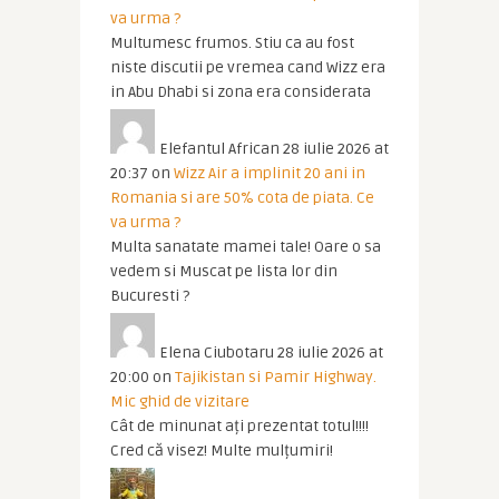
va urma ?
Multumesc frumos. Stiu ca au fost
niste discutii pe vremea cand Wizz era
in Abu Dhabi si zona era considerata
Elefantul African
28 iulie 2026 at
20:37
on
Wizz Air a implinit 20 ani in
Romania si are 50% cota de piata. Ce
va urma ?
Multa sanatate mamei tale! Oare o sa
vedem si Muscat pe lista lor din
Bucuresti ?
Elena Ciubotaru
28 iulie 2026 at
20:00
on
Tajikistan si Pamir Highway.
Mic ghid de vizitare
Cât de minunat ați prezentat totul!!!!
Cred că visez! Multe mulțumiri!