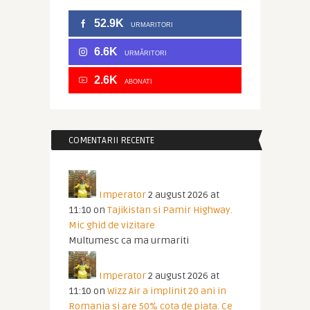
52.9K
URMARITORI
6.6K
URMĂRITORI
2.6K
ABONATI
COMENTARII RECENTE
Imperator
2 august 2026 at
11:10
on
Tajikistan si Pamir Highway.
Mic ghid de vizitare
Multumesc ca ma urmariti
Imperator
2 august 2026 at
11:10
on
Wizz Air a implinit 20 ani in
Romania si are 50% cota de piata. Ce