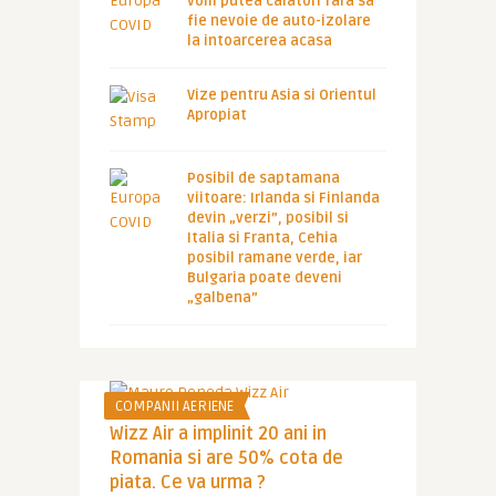
vom putea calatori fara sa
fie nevoie de auto-izolare
la intoarcerea acasa
Vize pentru Asia si Orientul
Apropiat
Posibil de saptamana
viitoare: Irlanda si Finlanda
devin „verzi”, posibil si
Italia si Franta, Cehia
posibil ramane verde, iar
Bulgaria poate deveni
„galbena”
COMPANII AERIENE
Wizz Air a implinit 20 ani in
Romania si are 50% cota de
piata. Ce va urma ?