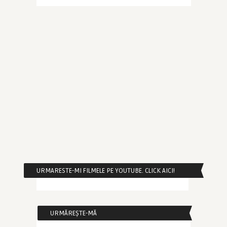
URMARESTE-MI FILMELE PE YOUTUBE. CLICK AICI!
URMĂREȘTE-MĂ