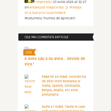
Imperator
23 iunie 2026 at 12:27
on
Andaluzia magica (ep. 1). Malaga
m-a luat prin surprindere
Multumesc frumos de aprecieri
CELE MAI COMENTATE ARTICOLE
VIZE
A avea sau a nu avea… nevoie de
viza !
PANA PE 16 IUNIE. Interdictia
de zbor intre Romania si
Italia, Spania, Germania,
Belgia, Anglia, etc este
prelungita
DUPA 17 IUNIE: Tarile in care