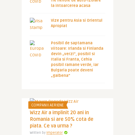
fie nevoie de auto-izolare
la intoarcerea acasa
Vize pentru Asia si Orientul
Apropiat
Posibil de saptamana
viitoare: Irlanda si Finlanda
devin „verzi”, posibil si
Italia si Franta, Cehia
posibil ramane verde, iar
Bulgaria poate deveni
„galbena”
COMPANII AERIENE
Wizz Air a implinit 20 ani in
Romania si are 50% cota de
piata. Ce va urma ?
Written by
Imperator