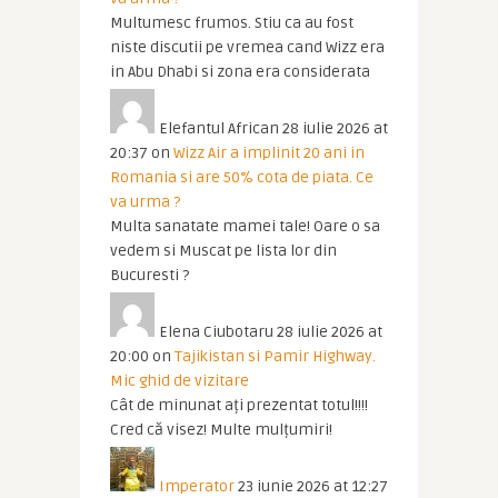
Multumesc frumos. Stiu ca au fost
niste discutii pe vremea cand Wizz era
in Abu Dhabi si zona era considerata
Elefantul African
28 iulie 2026 at
20:37
on
Wizz Air a implinit 20 ani in
Romania si are 50% cota de piata. Ce
va urma ?
Multa sanatate mamei tale! Oare o sa
vedem si Muscat pe lista lor din
Bucuresti ?
Elena Ciubotaru
28 iulie 2026 at
20:00
on
Tajikistan si Pamir Highway.
Mic ghid de vizitare
Cât de minunat ați prezentat totul!!!!
Cred că visez! Multe mulțumiri!
Imperator
23 iunie 2026 at 12:27