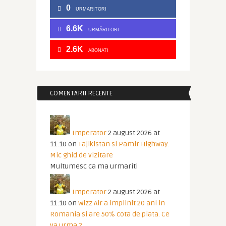
0
URMARITORI
6.6K
URMĂRITORI
2.6K
ABONATI
COMENTARII RECENTE
Imperator
2 august 2026 at
11:10
on
Tajikistan si Pamir Highway.
Mic ghid de vizitare
Multumesc ca ma urmariti
Imperator
2 august 2026 at
11:10
on
Wizz Air a implinit 20 ani in
Romania si are 50% cota de piata. Ce
va urma ?