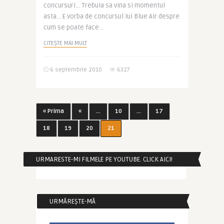
concursuri… Trebuia sa vina si momentul
asta… E vorba de concursul lui Blue Air despre
cum se poate face ..
CITEȘTE MAI MULT
6 septembrie 2010
6327
« Prima
«
...
10
...
17
18
19
20
21
URMARESTE-MI FILMELE PE YOUTUBE. CLICK AICI!
URMĂREȘTE-MĂ