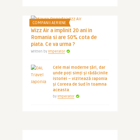
COMPANII AERIENE
Wizz Air a implinit 20 ani in
Romania si are 50% cota de
piata. Ce va urma ?
Written by
Imperator
Cele mai moderne țări, dar
unde poți simți și rădăcinile
istoriei – vizitează Japonia
și Coreea de Sud în toamna
aceasta
by
Imperator