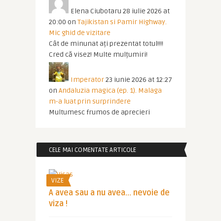
Elena Ciubotaru
28 iulie 2026 at
20:00
on
Tajikistan si Pamir Highway.
Mic ghid de vizitare
Cât de minunat ați prezentat totul!!!!
Cred că visez! Multe mulțumiri!
Imperator
23 iunie 2026 at 12:27
on
Andaluzia magica (ep. 1). Malaga
m-a luat prin surprindere
Multumesc frumos de aprecieri
CELE MAI COMENTATE ARTICOLE
VIZE
A avea sau a nu avea… nevoie de
viza !