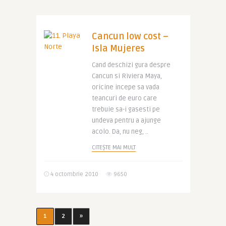
Cancun low cost –
Isla Mujeres
Cand deschizi gura despre
Cancun si Riviera Maya,
oricine incepe sa vada
teancuri de euro care
trebuie sa-i gasesti pe
undeva pentru a ajunge
acolo. Da, nu neg, ..
CITEȘTE MAI MULT
4 octombrie 2010
9650
1
2
»