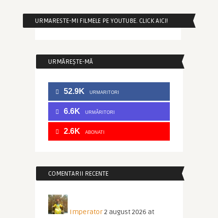
URMARESTE-MI FILMELE PE YOUTUBE. CLICK AICI!
URMĂREȘTE-MĂ
52.9K
URMARITORI
6.6K
URMĂRITORI
2.6K
ABONATI
COMENTARII RECENTE
Imperator
2 august 2026 at