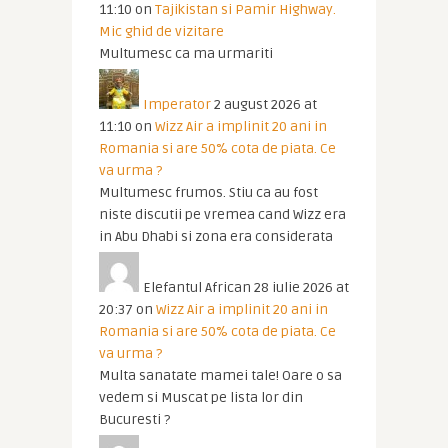
11:10
on
Tajikistan si Pamir Highway.
Mic ghid de vizitare
Multumesc ca ma urmariti
Imperator
2 august 2026 at
11:10
on
Wizz Air a implinit 20 ani in
Romania si are 50% cota de piata. Ce
va urma ?
Multumesc frumos. Stiu ca au fost
niste discutii pe vremea cand Wizz era
in Abu Dhabi si zona era considerata
Elefantul African
28 iulie 2026 at
20:37
on
Wizz Air a implinit 20 ani in
Romania si are 50% cota de piata. Ce
va urma ?
Multa sanatate mamei tale! Oare o sa
vedem si Muscat pe lista lor din
Bucuresti ?