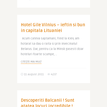
Hotel Gile Vilnius – ieftin si bun
in capitala Lituaniei
Acum cateva saptamani, fiind la Kiev, am
hotarat sa dau o raita si prin invecinatul
Belarus. Dar, pentru ca la Minsk gasesti doar
hoteluri foarte scumpe, ..
CITEȘTE MAI MULT
11 august 2011
4237
Descoperiti Balcanii ! Sunt
atatea locuri incredibile !