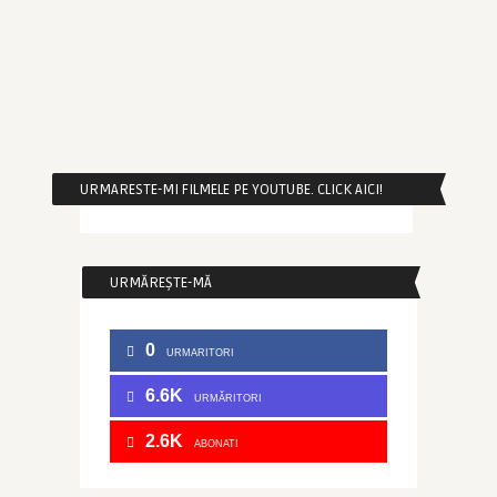
URMARESTE-MI FILMELE PE YOUTUBE. CLICK AICI!
URMĂREȘTE-MĂ
0
URMARITORI
6.6K
URMĂRITORI
2.6K
ABONATI