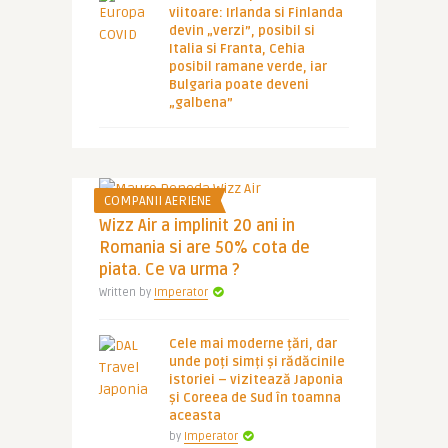
viitoare: Irlanda si Finlanda
devin „verzi”, posibil si
Italia si Franta, Cehia
posibil ramane verde, iar
Bulgaria poate deveni
„galbena”
COMPANII AERIENE
Wizz Air a implinit 20 ani in
Romania si are 50% cota de
piata. Ce va urma ?
Written by
Imperator
Cele mai moderne țări, dar
unde poți simți și rădăcinile
istoriei – vizitează Japonia
și Coreea de Sud în toamna
aceasta
by
Imperator