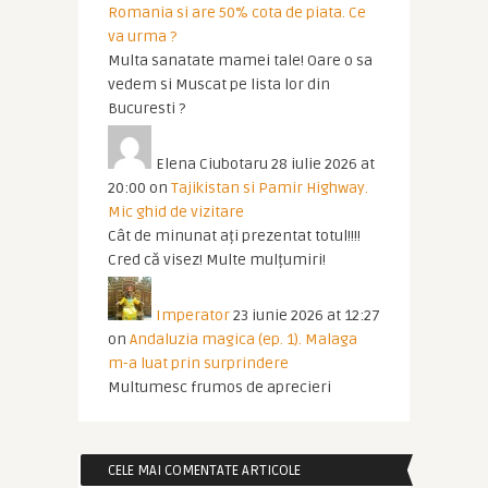
Romania si are 50% cota de piata. Ce
va urma ?
Multa sanatate mamei tale! Oare o sa
vedem si Muscat pe lista lor din
Bucuresti ?
Elena Ciubotaru
28 iulie 2026 at
20:00
on
Tajikistan si Pamir Highway.
Mic ghid de vizitare
Cât de minunat ați prezentat totul!!!!
Cred că visez! Multe mulțumiri!
Imperator
23 iunie 2026 at 12:27
on
Andaluzia magica (ep. 1). Malaga
m-a luat prin surprindere
Multumesc frumos de aprecieri
CELE MAI COMENTATE ARTICOLE