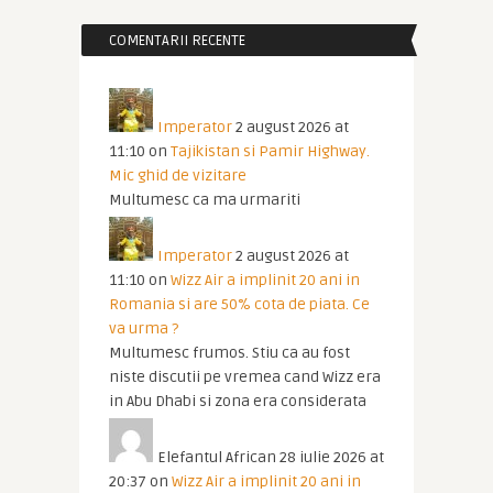
COMENTARII RECENTE
Imperator
2 august 2026 at
11:10
on
Tajikistan si Pamir Highway.
Mic ghid de vizitare
Multumesc ca ma urmariti
Imperator
2 august 2026 at
11:10
on
Wizz Air a implinit 20 ani in
Romania si are 50% cota de piata. Ce
va urma ?
Multumesc frumos. Stiu ca au fost
niste discutii pe vremea cand Wizz era
in Abu Dhabi si zona era considerata
Elefantul African
28 iulie 2026 at
20:37
on
Wizz Air a implinit 20 ani in