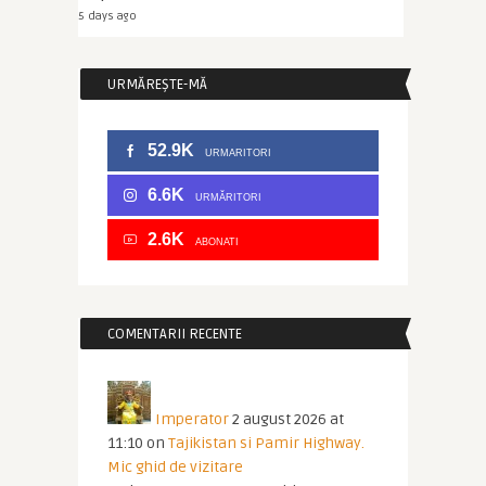
5 days ago
URMĂREȘTE-MĂ
52.9K
URMARITORI
6.6K
URMĂRITORI
2.6K
ABONATI
COMENTARII RECENTE
Imperator
2 august 2026 at
11:10
on
Tajikistan si Pamir Highway.
Mic ghid de vizitare