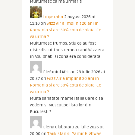
Multumesc ca ma urmariti
Imperator
2 august 2026 at
11:10
on
Wizz Air a implinit 20 ani in
Romania si are 50% cota de piata. Ce
va urma ?
Multumesc frumos. Stiu ca au fost
niste discutii pe vremea cand Wizz era
in Abu Dhabi si zona era considerata
Elefantul African
28 iulie 2026 at
20:37
on
Wizz Air a implinit 20 ani in
Romania si are 50% cota de piata. Ce
va urma ?
Multa sanatate mamei tale! Oare o sa
vedem si Muscat pe lista lor din
Bucuresti ?
Elena Ciubotaru
28 iulie 2026 at
20:00
on
Tajikistan si Pamir Highway.