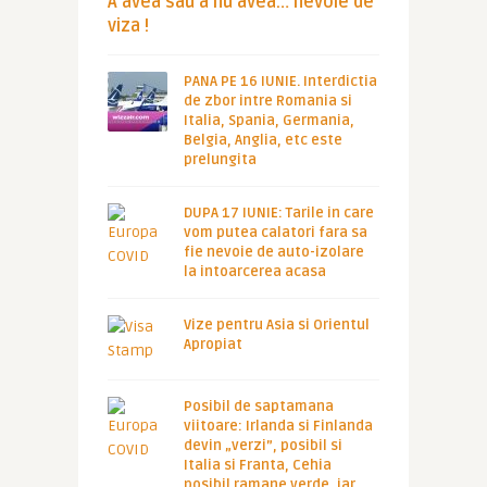
A avea sau a nu avea… nevoie de
viza !
PANA PE 16 IUNIE. Interdictia
de zbor intre Romania si
Italia, Spania, Germania,
Belgia, Anglia, etc este
prelungita
DUPA 17 IUNIE: Tarile in care
vom putea calatori fara sa
fie nevoie de auto-izolare
la intoarcerea acasa
Vize pentru Asia si Orientul
Apropiat
Posibil de saptamana
viitoare: Irlanda si Finlanda
devin „verzi”, posibil si
Italia si Franta, Cehia
posibil ramane verde, iar