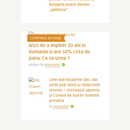
Bulgaria poate deveni
„galbena”
COMPANII AERIENE
Wizz Air a implinit 20 ani in
Romania si are 50% cota de
piata. Ce va urma ?
Written by
Imperator
Cele mai moderne țări, dar
unde poți simți și rădăcinile
istoriei – vizitează Japonia
și Coreea de Sud în toamna
aceasta
by
Imperator