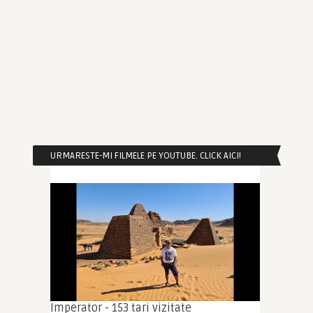
URMARESTE-MI FILMELE PE YOUTUBE. CLICK AICI!
Imperator - 153 tari vizitate