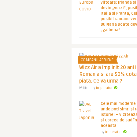
viitoare: Irlanda s
devin „verzi”, posib
Italia si Franta, Ce
posibil ramane ver
Bulgaria poate de
„galbena”
COMPANII AERIENE
Wizz Air a implinit 20 ani 
Romania si are 50% cota
piata. Ce va urma ?
Written by
Imperator
Cele mai moderne ț
unde poți simți și 
istoriei – viziteaz
și Coreea de Sud 
aceasta
by
Imperator