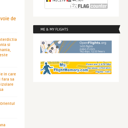
evoie de
ME & MY FLIGHTS
nterdictia
nia si
rmania,
 este
le in care
 fara sa
-izolare
sa
 Orientul
ana