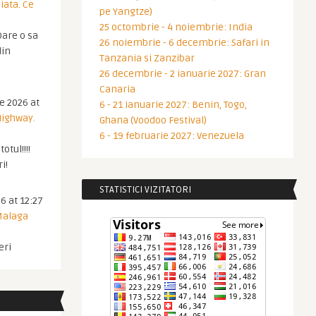
iata. Ce
pe Yangtze)
25 octombrie - 4 noiembrie: India
are o sa
26 noiembrie - 6 decembrie: Safari in
din
Tanzania si Zanzibar
26 decembrie - 2 ianuarie 2027: Gran
Canaria
ie 2026 at
6 - 21 ianuarie 2027: Benin, Togo,
Highway.
Ghana (Voodoo Festival)
6 - 19 februarie 2027: Venezuela
otul!!!!
i!
STATISTICI VIZITATORI
6 at 12:27
 Malaga
eri