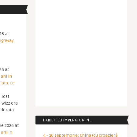
26 at
Highway.
26 at
 ani in
iata. Ce
 fost
 Wizz era
iderata
HAIDETI CU IMPERATOR IN …
ie 2026 at
 ani in
4 - 16 septembrie: China (cu croazieră