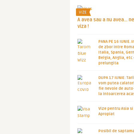
VIZE
A avea sau a nu avea… n
viza !
PANA PE 16 IUNIE. I
de zbor intre Roma
Italia, Spania, Ge
Belgia, Anglia, etc
prelungita
DUPA 17 IUNIE: Tari
vom putea calatori
fie nevoie de auto
la intoarcerea aca
Vize pentru Asia si
Apropiat
Posibil de saptam