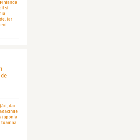
i Finlanda
il si
hia
de, iar
veni
in
 de
ări, dar
rădăcinile
ă Japonia
în toamna