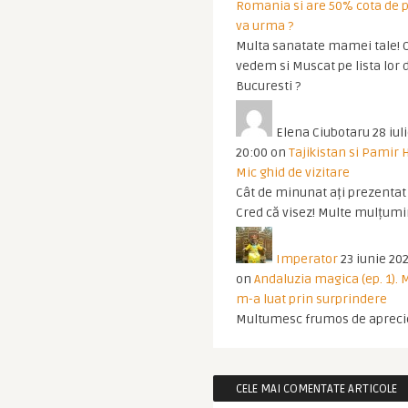
Romania si are 50% cota de p
va urma ?
Multa sanatate mamei tale! O
vedem si Muscat pe lista lor 
Bucuresti ?
Elena Ciubotaru
28 iul
20:00
on
Tajikistan si Pamir 
Mic ghid de vizitare
Cât de minunat ați prezentat t
Cred că visez! Multe mulțumir
Imperator
23 iunie 202
on
Andaluzia magica (ep. 1).
m-a luat prin surprindere
Multumesc frumos de apreci
CELE MAI COMENTATE ARTICOLE