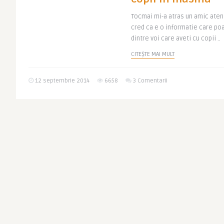
Tocmai mi-a atras un amic atenti
cred ca e o informatie care poa
dintre voi care aveti cu copii ..
CITEȘTE MAI MULT
12 septembrie 2014
6658
3 Comentarii