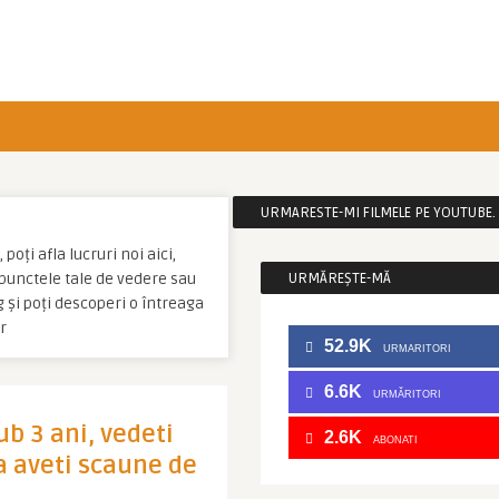
URMARESTE-MI FILMELE PE YOUTUBE. C
poți afla lucruri noi aici,
u punctele tale de vedere sau
URMĂREȘTE-MĂ
 și poți descoperi o întreaga
r
52.9K
URMARITORI
6.6K
URMĂRITORI
ub 3 ani, vedeti
2.6K
ABONATI
sa aveti scaune de