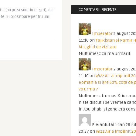
COMENTARII RECENTE
a (nu prea sunt in target), dar
te fi folositoare pentru unii
Imperator
2 august 20
11:10
on
Tajikistan si Pamir 
Mic ghid de vizitare
Multumesc ca ma urmariti
Imperator
2 august 20
11:10
on
Wizz Air a implinit 20
Romania si are 50% cota de p
va urma ?
Multumesc frumos. Stiu ca au
niste discutii pe vremea cand
in Abu Dhabi si zona era cons
Elefantul African
28 iul
20:37
on
Wizz Air a implinit 20