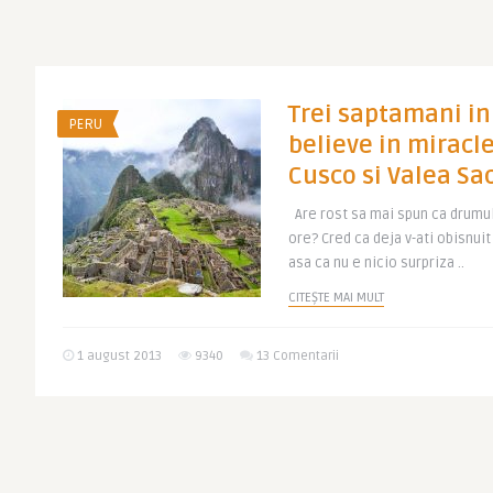
Trei saptamani in 
PERU
believe in miracl
Cusco si Valea Sa
Are rost sa mai spun ca drumul
ore? Cred ca deja v-ati obisnuit
asa ca nu e nicio surpriza ..
CITEȘTE MAI MULT
1 august 2013
9340
13 Comentarii