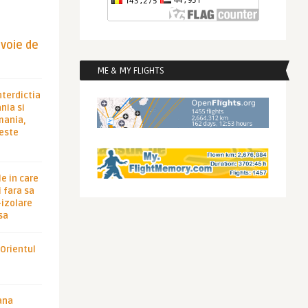
evoie de
ME & MY FLIGHTS
nterdictia
nia si
rmania,
 este
le in care
 fara sa
-izolare
sa
 Orientul
ana