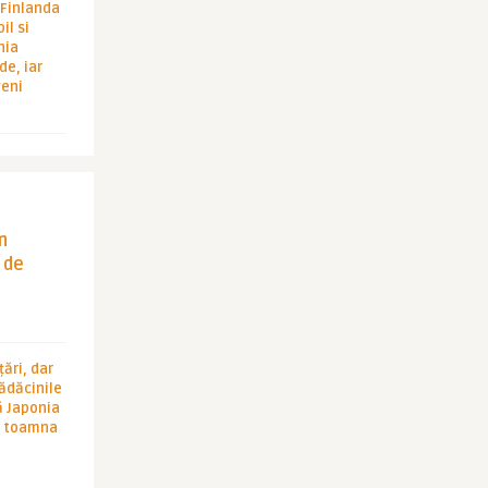
i Finlanda
il si
hia
de, iar
veni
in
 de
ări, dar
rădăcinile
ă Japonia
în toamna