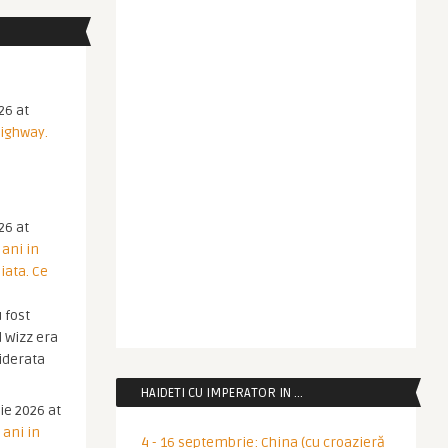
26 at
Highway.
26 at
 ani in
iata. Ce
 fost
 Wizz era
iderata
HAIDETI CU IMPERATOR IN …
ie 2026 at
 ani in
4 - 16 septembrie: China (cu croazieră