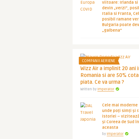
viitoare: Irlanda s
devin „verzi”, posib
Italia si Franta, Ce
posibil ramane ver
Bulgaria poate de
„galbena”
COMPANII AERIENE
Wizz Air a implinit 20 ani 
Romania si are 50% cota
piata. Ce va urma ?
Written by
Imperator
Cele mai moderne ț
unde poți simți și 
istoriei – viziteaz
și Coreea de Sud 
aceasta
by
Imperator