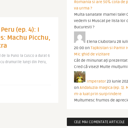
Romania si are 50% cota de p
va urma ?
Multa sanatate mamei tale! O
vedem si Muscat pe lista lor 
Bucuresti ?
Peru (ep. 4): I
es: Machu Picchu,
Elena Ciubotaru
28 iul
cra
20:00
on
Tajikistan si Pamir 
Mic ghid de vizitare
 de la Puno la Cusco a durat 6
Cât de minunat ați prezentat t
 cu drumurile lungi din Peru,
Cred că visez! Multe mulțumir
Imperator
23 iunie 202
on
Andaluzia magica (ep. 1).
m-a luat prin surprindere
Multumesc frumos de apreci
CELE MAI COMENTATE ARTICOLE