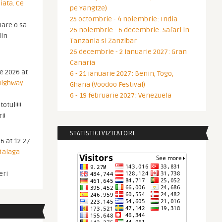
iata. Ce
pe Yangtze)
25 octombrie - 4 noiembrie: India
are o sa
26 noiembrie - 6 decembrie: Safari in
din
Tanzania si Zanzibar
26 decembrie - 2 ianuarie 2027: Gran
Canaria
ie 2026 at
6 - 21 ianuarie 2027: Benin, Togo,
Highway.
Ghana (Voodoo Festival)
6 - 19 februarie 2027: Venezuela
otul!!!!
i!
STATISTICI VIZITATORI
6 at 12:27
 Malaga
eri