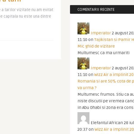
COMENTARII RECENTE
a tarilor vizitate nu am evitat
de capitala nu este una dintre
Imperator
2 august 20
11:10
on
Tajikistan si Pamir 
Mic ghid de vizitare
Multumesc ca ma urmariti
Imperator
2 august 20
11:10
on
Wizz Air a implinit 20
Romania si are 50% cota de p
va urma ?
Multumesc frumos. Stiu ca au
niste discutii pe vremea cand
in Abu Dhabi si zona era cons
Elefantul African
28 iul
20:37
on
Wizz Air a implinit 20