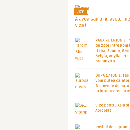
VIZE
A avea sau a nu avea… n
viza !
PANA PE 16 IUNIE. I
de zbor intre Roma
Italia, Spania, Ge
Belgia, Anglia, etc
prelungita
DUPA 17 IUNIE: Tari
vom putea calatori
fie nevoie de auto
la intoarcerea aca
Vize pentru Asia si
Apropiat
Posibil de saptam