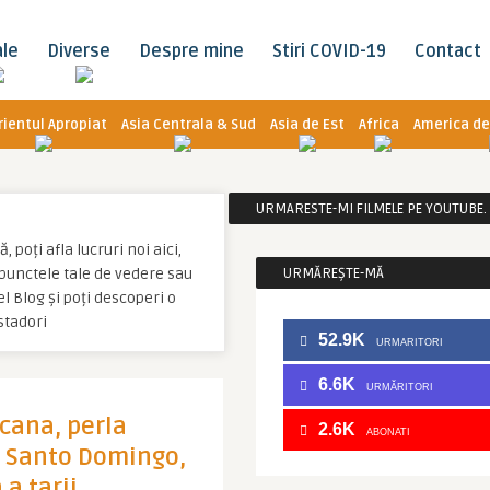
ale
Diverse
Despre mine
Stiri COVID-19
Contact
rientul Apropiat
Asia Centrala & Sud
Asia de Est
Africa
America de
URMARESTE-MI FILMELE PE YOUTUBE. C
poți afla lucruri noi aici,
u punctele tale de vedere sau
URMĂREȘTE-MĂ
l Blog și poți descoperi o
stadori
52.9K
URMARITORI
6.6K
URMĂRITORI
cana, perla
2.6K
ABONATI
). Santo Domingo,
 a tarii