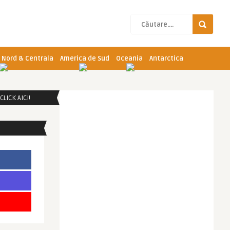
 Nord & Centrala
America de Sud
Oceania
Antarctica
LICK AICI!