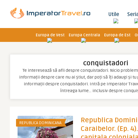
Utile
Seri
Europa de Vest
Europa Centrala
Europa de Est
O
conquistadori
Te interesează să afli despre conquistadori. Nicio problemă, 
informații despre care nu ai știut, dar poți să îți adaugi și t
informații despre conquistadori. Intră pe Imperator Trave
întreaga lume… inclusiv despre conqui
Republica Domini
REPUBLICA DOMINICANA
Caraibelor. (Ep. 4
capitala coloniala