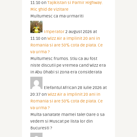
11:10
on
Tajikistan si Pamir Highway.
Mic ghid de vizitare
Multumesc ca ma urmariti
Imperator
2 august 2026 at
11:10
on
Wizz Air a implinit 20 ani in
Romania si are 50% cota de piata. Ce
va urma ?
Multumesc frumos. Stiu ca au fost
niste discutii pe vremea cand Wizz era
in Abu Dhabi si zona era considerata
Elefantul African
28 iulie 2026 at
20:37
on
Wizz Air a implinit 20 ani in
Romania si are 50% cota de piata. Ce
va urma ?
Multa sanatate mamei tale! Oare o sa
vedem si Muscat pe lista lor din
Bucuresti ?