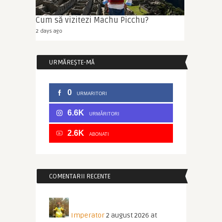
Cum să vizitezi Machu Picchu?
2 days ago
URMĂREȘTE-MĂ
0
URMARITORI
6.6K
URMĂRITORI
2.6K
ABONATI
COMENTARII RECENTE
Imperator
2 august 2026 at