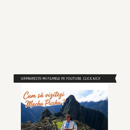
URMARESTE-MI FILMELE PE YOUTUBE. CLICK AICI!