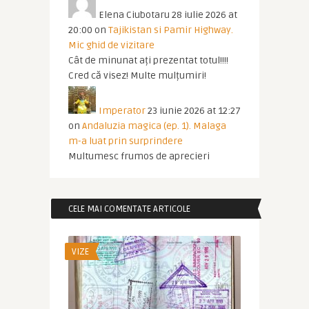
Elena Ciubotaru
28 iulie 2026 at
20:00
on
Tajikistan si Pamir Highway.
Mic ghid de vizitare
Cât de minunat ați prezentat totul!!!!
Cred că visez! Multe mulțumiri!
Imperator
23 iunie 2026 at 12:27
on
Andaluzia magica (ep. 1). Malaga
m-a luat prin surprindere
Multumesc frumos de aprecieri
CELE MAI COMENTATE ARTICOLE
VIZE