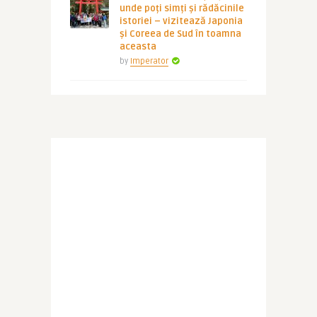
unde poți simți și rădăcinile
istoriei – vizitează Japonia
și Coreea de Sud în toamna
aceasta
by
Imperator