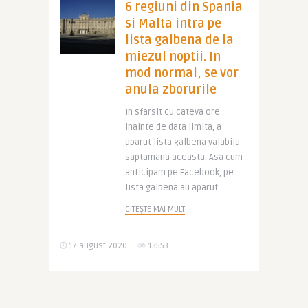
6 regiuni din Spania
si Malta intra pe
lista galbena de la
miezul noptii. In
mod normal, se vor
anula zborurile
In sfarsit cu cateva ore
inainte de data limita, a
aparut lista galbena valabila
saptamana aceasta. Asa cum
anticipam pe Facebook, pe
lista galbena au aparut ..
CITEȘTE MAI MULT
17 august 2020
13553