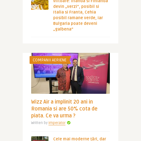
viitoare: Irlanda si Finlanda
devin „verzi”, posibil si
Italia si Franta, Cehia
posibil ramane verde, iar
Bulgaria poate deveni
„galbena”
COMPANII AERIENE
Wizz Air a implinit 20 ani in
Romania si are 50% cota de
piata. Ce va urma ?
Written by
Imperator
Cele mai moderne țări, dar