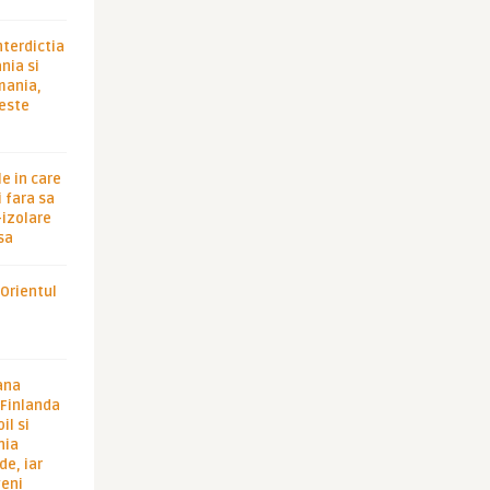
nterdictia
nia si
rmania,
 este
le in care
 fara sa
-izolare
sa
 Orientul
ana
i Finlanda
il si
hia
de, iar
veni