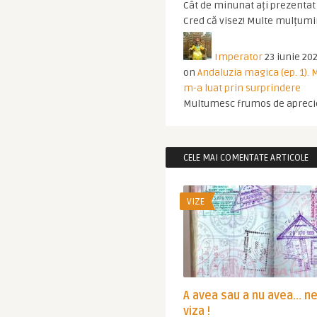
Cât de minunat ați prezentat t
Cred că visez! Multe mulțumir
Imperator
23 iunie 202
on
Andaluzia magica (ep. 1).
m-a luat prin surprindere
Multumesc frumos de apreci
CELE MAI COMENTATE ARTICOLE
VIZE
A avea sau a nu avea… n
viza !