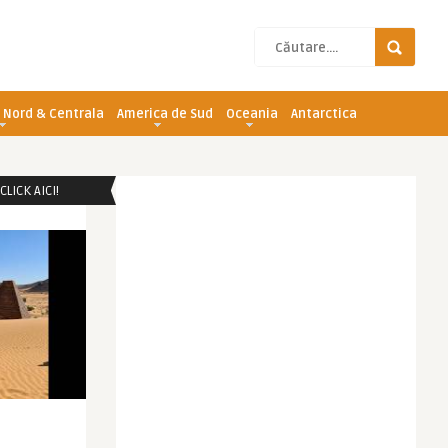
 Nord & Centrala
America de Sud
Oceania
Antarctica
LICK AICI!