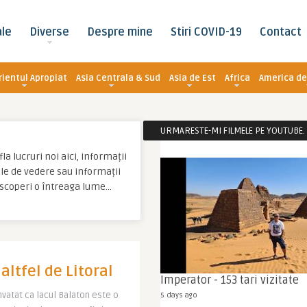
ale
Diverse
Despre mine
Stiri COVID-19
Contact
rientul Apropiat
Asia Centrala & Sud
Asia de Est
Africa
America de
URMARESTE-MI FILMELE PE YOUTUBE. C
la lucruri noi aici, informații
tale de vedere sau informații
descoperi o întreaga lume…
altfel de Litoral
Imperator - 153 tari vizitate
nvatat ca lacul Balaton este o
5 days ago