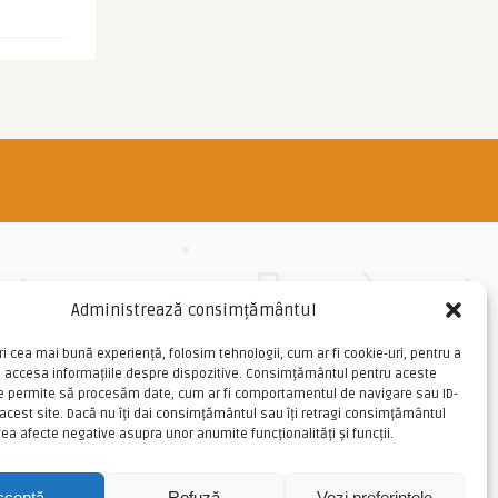
Administrează consimțământul
ri cea mai bună experiență, folosim tehnologii, cum ar fi cookie-uri, pentru a
u accesa informațiile despre dispozitive. Consimțământul pentru aceste
ne permite să procesăm date, cum ar fi comportamentul de navigare sau ID-
 acest site. Dacă nu îți dai consimțământul sau îți retragi consimțământul
ea afecte negative asupra unor anumite funcționalități și funcții.
cceptă
Refuză
Vezi preferințele