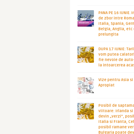
PANA PE 16 IUNIE. I
de zbor intre Roma
Italia, Spania, Ge
Belgia, Anglia, etc
prelungita
DUPA 17 IUNIE: Tari
vom putea calatori
fie nevoie de auto
la intoarcerea aca
Vize pentru Asia si
Apropiat
Posibil de saptam
viitoare: Irlanda s
devin „verzi”, posib
Italia si Franta, Ce
posibil ramane ver
Bulgaria poate de