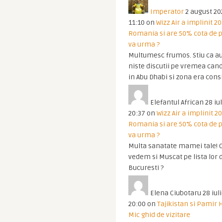
Imperator
2 august 20
11:10
on
Wizz Air a implinit 20
Romania si are 50% cota de p
va urma ?
Multumesc frumos. Stiu ca au
niste discutii pe vremea cand
in Abu Dhabi si zona era cons
Elefantul African
28 iul
20:37
on
Wizz Air a implinit 20
Romania si are 50% cota de p
va urma ?
Multa sanatate mamei tale! O
vedem si Muscat pe lista lor 
Bucuresti ?
Elena Ciubotaru
28 iul
20:00
on
Tajikistan si Pamir 
Mic ghid de vizitare