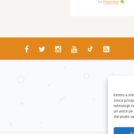
by
Imperator
Pentru a ofe
stoca și/sa
tehnologii 
uri unice pe
dat poate av
A