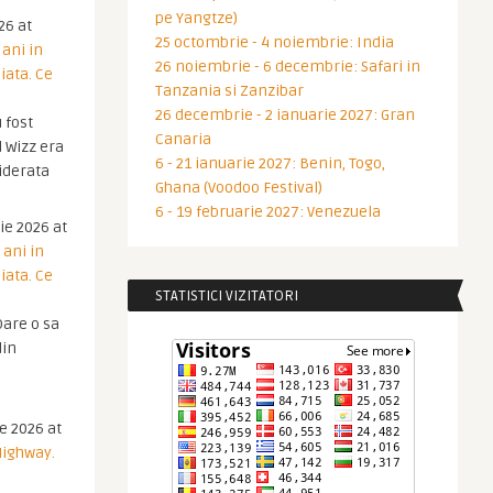
pe Yangtze)
26 at
25 octombrie - 4 noiembrie: India
 ani in
26 noiembrie - 6 decembrie: Safari in
iata. Ce
Tanzania si Zanzibar
26 decembrie - 2 ianuarie 2027: Gran
 fost
Canaria
 Wizz era
6 - 21 ianuarie 2027: Benin, Togo,
iderata
Ghana (Voodoo Festival)
6 - 19 februarie 2027: Venezuela
ie 2026 at
 ani in
iata. Ce
STATISTICI VIZITATORI
are o sa
din
ie 2026 at
Highway.