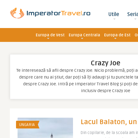
Utile
Seri
Europa de Vest
Europa Centrala
Europa de Est
O
Crazy Joe
Te interesează să afli despre Crazy Joe. Nicio problemă, poți af
despre care nu ai știut, dar poți să îți adaugi și tu punctele 
despre Crazy Joe. Intră pe Imperator Travel Blog și poți 
inclusiv despre Crazy Joe
Lacul Balaton, un 
UNGARIA
Din copilarie, de la scoala am i