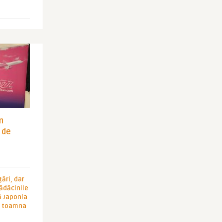
in
 de
ări, dar
rădăcinile
ă Japonia
în toamna