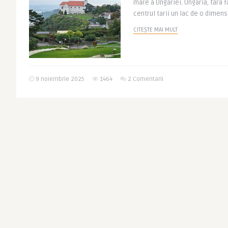
mare a Ungariei. Ungaria, tara f
centrul tarii un lac de o dimens
CITEȘTE MAI MULT
9 noiembrie 2025
1464
2 Comentarii