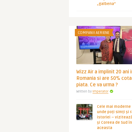
„galbena”
COMPANII AERIENE
Wizz Air a implinit 20 ani 
Romania si are 50% cota
piata. Ce va urma ?
Written by
Imperator
Cele mai moderne ț
unde poți simți și 
istoriei – viziteaz
și Coreea de Sud 
aceasta