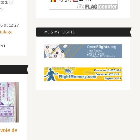
otul!!!!
i!
6 at 12:27
 Malaga
ME & MY FLIGHTS
eri
evoie de