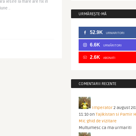
ara iesire la mare are fix in
iune ..
URMĂREȘTE-MĂ
52.9K
URMARITORI
6.6K
URMĂRITORI
2.6K
ABONATI
COMENTARII RECENTE
Imperator
2 august 20
11:10
on
Tajikistan si Pamir 
Mic ghid de vizitare
Multumesc ca ma urmariti