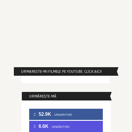
URMARESTE-MI FILMELE PE YOUTUBE. CLICK AICI!
URMĂREȘTE-MĂ
52.9K
URMARITORI
6.6K
URMĂRITORI