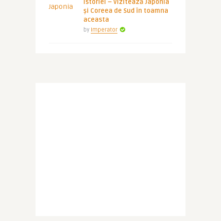
istoriei – vizitează Japonia
și Coreea de Sud în toamna
aceasta
by
Imperator