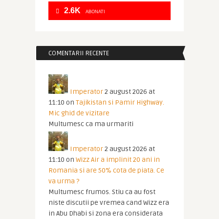
2.6K
ABONATI
COMENTARII RECENTE
Imperator
2 august 2026 at
11:10
on
Tajikistan si Pamir Highway.
Mic ghid de vizitare
Multumesc ca ma urmariti
Imperator
2 august 2026 at
11:10
on
Wizz Air a implinit 20 ani in
Romania si are 50% cota de piata. Ce
va urma ?
Multumesc frumos. Stiu ca au fost
niste discutii pe vremea cand Wizz era
in Abu Dhabi si zona era considerata