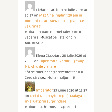
Elefantul African
28 iulie 2026 at
20:37
on
Wizz Air a implinit 20 ani in
Romania si are 50% cota de piata. Ce
va urma ?
Multa sanatate mamei tale! Oare o sa
vedem si Muscat pe lista lor din
Bucuresti ?
Elena Ciubotaru
28 iulie 2026 at
20:00
on
Tajikistan si Pamir Highway.
Mic ghid de vizitare
Cât de minunat ați prezentat totul!!!!
Cred că visez! Multe mulțumiri!
Imperator
23 iunie 2026 at 12:27
on
Andaluzia magica (ep. 1). Malaga
m-a luat prin surprindere
Multumesc frumos de aprecieri