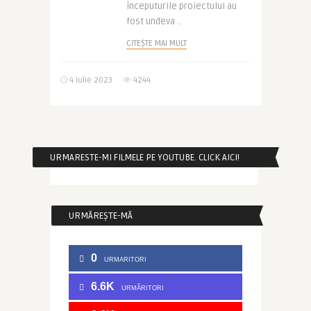
începuturile proiectului au
fost undeva ..
CITEȘTE MAI MULT
4 iulie 2023
4244
URMARESTE-MI FILMELE PE YOUTUBE. CLICK AICI!
URMĂREȘTE-MĂ
0
URMARITORI
6.6K
URMĂRITORI