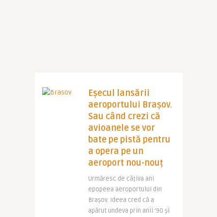
Eșecul lansării
aeroportului Brașov.
Sau când crezi că
avioanele se vor
bate pe pistă pentru
a opera pe un
aeroport nou-nouț
Urmăresc de câțiva ani
epopeea aeroportului din
Brașov. Ideea cred că a
apărut undeva prin anii ’90 și