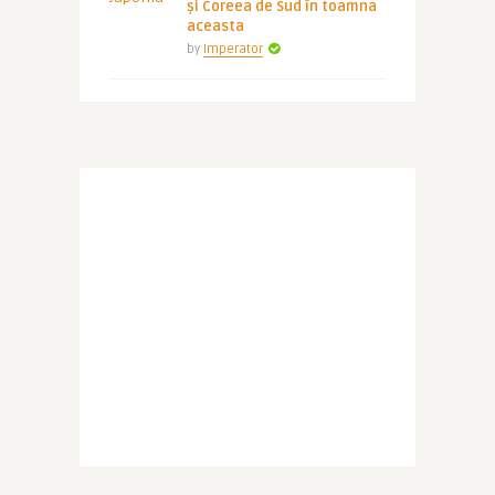
și Coreea de Sud în toamna
aceasta
by
Imperator