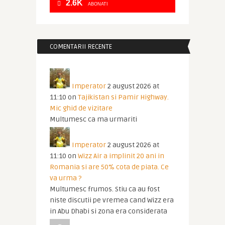
2.6K
ABONATI
COMENTARII RECENTE
Imperator
2 august 2026 at
11:10
on
Tajikistan si Pamir Highway.
Mic ghid de vizitare
Multumesc ca ma urmariti
Imperator
2 august 2026 at
11:10
on
Wizz Air a implinit 20 ani in
Romania si are 50% cota de piata. Ce
va urma ?
Multumesc frumos. Stiu ca au fost
niste discutii pe vremea cand Wizz era
in Abu Dhabi si zona era considerata