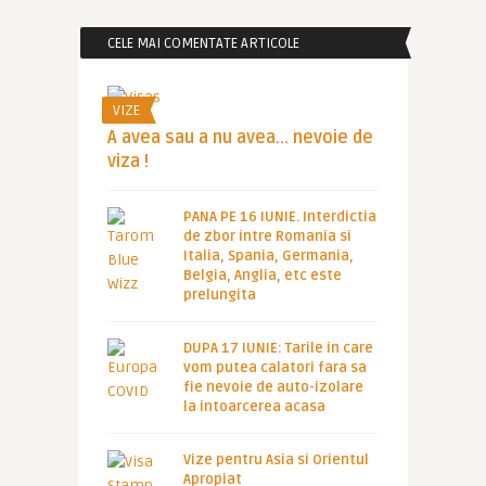
CELE MAI COMENTATE ARTICOLE
VIZE
A avea sau a nu avea… nevoie de
viza !
PANA PE 16 IUNIE. Interdictia
de zbor intre Romania si
Italia, Spania, Germania,
Belgia, Anglia, etc este
prelungita
DUPA 17 IUNIE: Tarile in care
vom putea calatori fara sa
fie nevoie de auto-izolare
la intoarcerea acasa
Vize pentru Asia si Orientul
Apropiat