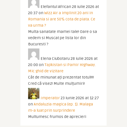
Elefantul African
28 iulie 2026 at
20:37
on
Wizz Air a implinit 20 ani in
Romania si are 50% cota de piata. Ce
va urma ?
Multa sanatate mamei tale! Oare o sa
vedem si Muscat pe lista lor din
Bucuresti ?
Elena Ciubotaru
28 iulie 2026 at
20:00
on
Tajikistan si Pamir Highway.
Mic ghid de vizitare
Cât de minunat ați prezentat totul!!!!
Cred că visez! Multe mulțumiri!
Imperator
23 iunie 2026 at 12:27
on
Andaluzia magica (ep. 1). Malaga
m-a luat prin surprindere
Multumesc frumos de aprecieri