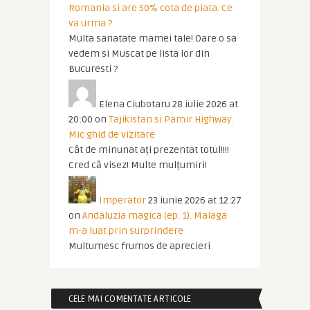
Romania si are 50% cota de piata. Ce
va urma ?
Multa sanatate mamei tale! Oare o sa
vedem si Muscat pe lista lor din
Bucuresti ?
Elena Ciubotaru
28 iulie 2026 at
20:00
on
Tajikistan si Pamir Highway.
Mic ghid de vizitare
Cât de minunat ați prezentat totul!!!!
Cred că visez! Multe mulțumiri!
Imperator
23 iunie 2026 at 12:27
on
Andaluzia magica (ep. 1). Malaga
m-a luat prin surprindere
Multumesc frumos de aprecieri
CELE MAI COMENTATE ARTICOLE