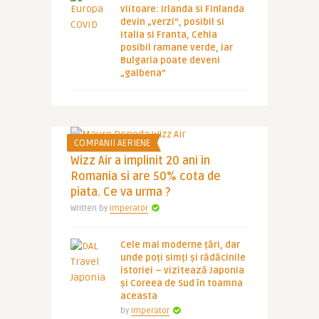
viitoare: Irlanda si Finlanda
devin „verzi”, posibil si
Italia si Franta, Cehia
posibil ramane verde, iar
Bulgaria poate deveni
„galbena”
COMPANII AERIENE
Wizz Air a implinit 20 ani in
Romania si are 50% cota de
piata. Ce va urma ?
Written by
Imperator
Cele mai moderne țări, dar
unde poți simți și rădăcinile
istoriei – vizitează Japonia
și Coreea de Sud în toamna
aceasta
by
Imperator