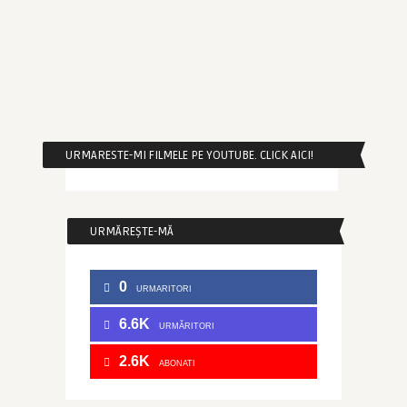
URMARESTE-MI FILMELE PE YOUTUBE. CLICK AICI!
URMĂREȘTE-MĂ
0
URMARITORI
6.6K
URMĂRITORI
2.6K
ABONATI