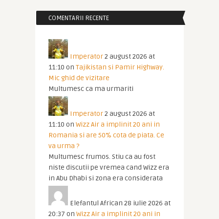
COMENTARII RECENTE
Imperator
2 august 2026 at
11:10
on
Tajikistan si Pamir Highway.
Mic ghid de vizitare
Multumesc ca ma urmariti
Imperator
2 august 2026 at
11:10
on
Wizz Air a implinit 20 ani in
Romania si are 50% cota de piata. Ce
va urma ?
Multumesc frumos. Stiu ca au fost
niste discutii pe vremea cand Wizz era
in Abu Dhabi si zona era considerata
Elefantul African
28 iulie 2026 at
20:37
on
Wizz Air a implinit 20 ani in