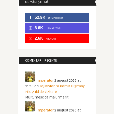
URMĂREȘTE-MĂ
52.9K
URMARITORI
6.6K
URMĂRITORI
2.6K
ABONATI
COMENTARII RECENTE
Imperator
2 august 2026 at
11:10
on
Tajikistan si Pamir Highway.
Mic ghid de vizitare
Multumesc ca ma urmariti
Imperator
2 august 2026 at