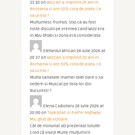
11:10
on
Wizz Air a implinit 20 ani in
Romania si are 50% cota de piata. Ce
va urma ?
Multumesc frumos. Stiu ca au fost
niste discutii pe vremea cand Wizz era
in Abu Dhabi si zona era considerata
Elefantul African
28 iulie 2026 at
20:37
on
Wizz Air a implinit 20 ani in
Romania si are 50% cota de piata. Ce
va urma ?
Multa sanatate mamei tale! Oare o sa
vedem si Muscat pe lista lor din
Bucuresti ?
Elena Ciubotaru
28 iulie 2026 at
20:00
on
Tajikistan si Pamir Highway.
Mic ghid de vizitare
Cât de minunat ați prezentat totul!!!!
Cred că visez! Multe mulțumiri!