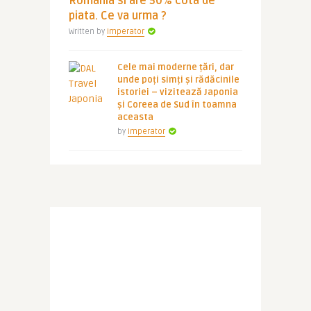
Romania si are 50% cota de
piata. Ce va urma ?
Written by
Imperator
Cele mai moderne țări, dar
unde poți simți și rădăcinile
istoriei – vizitează Japonia
și Coreea de Sud în toamna
aceasta
by
Imperator