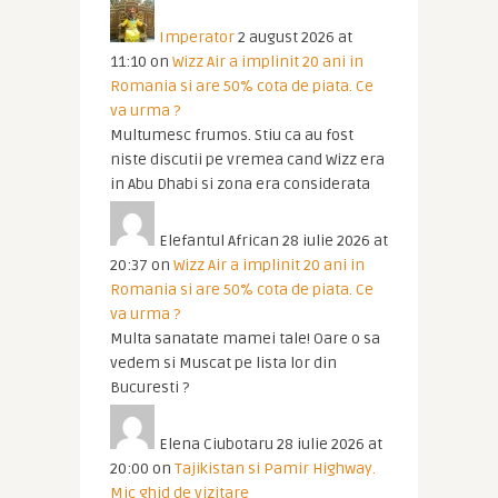
Imperator
2 august 2026 at
11:10
on
Wizz Air a implinit 20 ani in
Romania si are 50% cota de piata. Ce
va urma ?
Multumesc frumos. Stiu ca au fost
niste discutii pe vremea cand Wizz era
in Abu Dhabi si zona era considerata
Elefantul African
28 iulie 2026 at
20:37
on
Wizz Air a implinit 20 ani in
Romania si are 50% cota de piata. Ce
va urma ?
Multa sanatate mamei tale! Oare o sa
vedem si Muscat pe lista lor din
Bucuresti ?
Elena Ciubotaru
28 iulie 2026 at
20:00
on
Tajikistan si Pamir Highway.
Mic ghid de vizitare