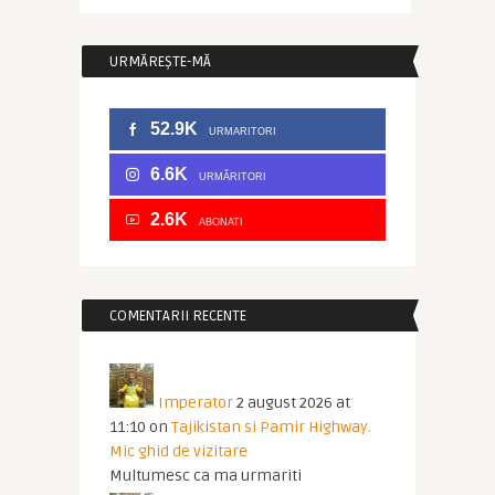
URMĂREȘTE-MĂ
52.9K
URMARITORI
6.6K
URMĂRITORI
2.6K
ABONATI
COMENTARII RECENTE
Imperator
2 august 2026 at
11:10
on
Tajikistan si Pamir Highway.
Mic ghid de vizitare
Multumesc ca ma urmariti