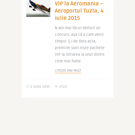
VIP la Aeromania –
Aeroportul Tuzla, 4
iulie 2015
N-am mai făcut demult un
concurs, aşa că a cam venit
timpul. Ş,i de data asta,
premiile sunt nişte pachete
VIP la intrarea la unul dintre
cele mai faine ..
CITEȘTE MAI MULT
2 iunie 2015
3722