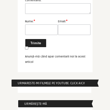
*
Comentariu:
*
*
Nume:
Email:
Anunță-mă când apar comentarii noi la acest
articol
URMARESTE-MI FILMELE PE YOUTUBE. CLICK AICI!
URMĂREȘTE-MĂ