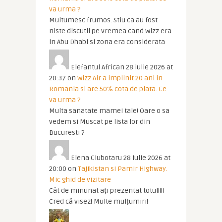
va urma ?
Multumesc frumos. Stiu ca au fost
niste discutii pe vremea cand Wizz era
in Abu Dhabi si zona era considerata
Elefantul African
28 iulie 2026 at
20:37
on
Wizz Air a implinit 20 ani in
Romania si are 50% cota de piata. Ce
va urma ?
Multa sanatate mamei tale! Oare o sa
vedem si Muscat pe lista lor din
Bucuresti ?
Elena Ciubotaru
28 iulie 2026 at
20:00
on
Tajikistan si Pamir Highway.
Mic ghid de vizitare
Cât de minunat ați prezentat totul!!!!
Cred că visez! Multe mulțumiri!