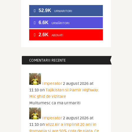
52.9K
URMARITORI
6.6K
URMĂRITORI
2.6K
ABONATI
COMENTARII RECENTE
Imperator
2 august 2026 at
11:10
on
Tajikistan si Pamir Highway.
Mic ghid de vizitare
Multumesc ca ma urmariti
Imperator
2 august 2026 at
11:10
on
Wizz Air a implinit 20 ani in
Romania si are 50% cota de piata. Ce