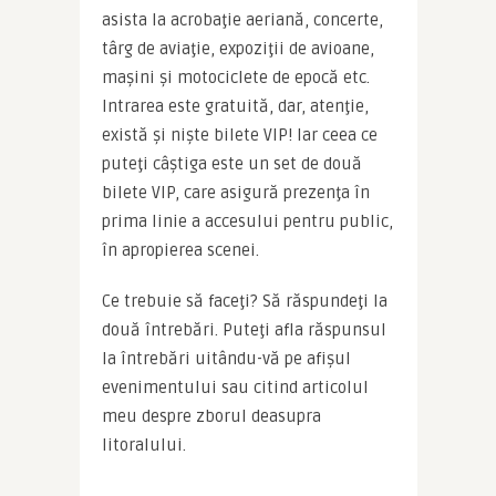
asista la acrobaţie aeriană, concerte, 
târg de aviaţie, expoziţii de avioane, 
maşini şi motociclete de epocă etc. 
Intrarea este gratuită, dar, atenţie, 
există şi nişte bilete VIP! Iar ceea ce 
puteţi câştiga este un set de două 
bilete VIP, care asigură prezenţa în 
prima linie a accesului pentru public, 
în apropierea scenei.
Ce trebuie să faceţi? Să răspundeţi la 
două întrebări. Puteţi afla răspunsul 
la întrebări uitându-vă pe afişul 
evenimentului sau citind articolul 
meu despre zborul deasupra 
litoralului.