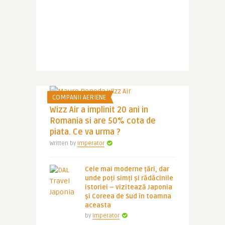
COMPANII AERIENE
Wizz Air a implinit 20 ani in
Romania si are 50% cota de
piata. Ce va urma ?
Written by
Imperator
Cele mai moderne țări, dar
unde poți simți și rădăcinile
istoriei – vizitează Japonia
și Coreea de Sud în toamna
aceasta
by
Imperator