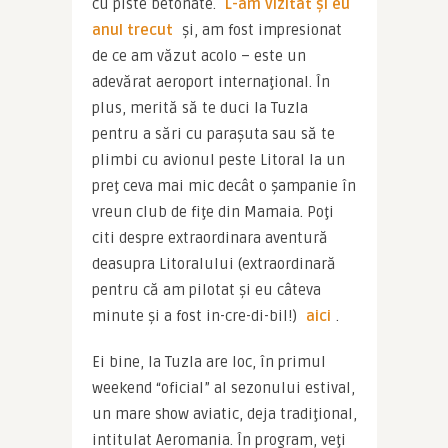
cu piste betonate. 
L-am vizitat şi eu 
anul trecut
 şi, am fost impresionat 
de ce am văzut acolo – este un 
adevărat aeroport internaţional. În 
plus, merită să te duci la Tuzla 
pentru a sări cu paraşuta sau să te 
plimbi cu avionul peste Litoral la un 
preţ ceva mai mic decât o şampanie în 
vreun club de fiţe din Mamaia. Poţi 
citi despre extraordinara aventură 
deasupra Litoralului (extraordinară 
pentru că am pilotat şi eu câteva 
minute şi a fost in-cre-di-bil!) 
aici
.
Ei bine, la Tuzla are loc, în primul 
weekend “oficial” al sezonului estival, 
un mare show aviatic, deja tradiţional, 
intitulat Aeromania. În program, veţi 