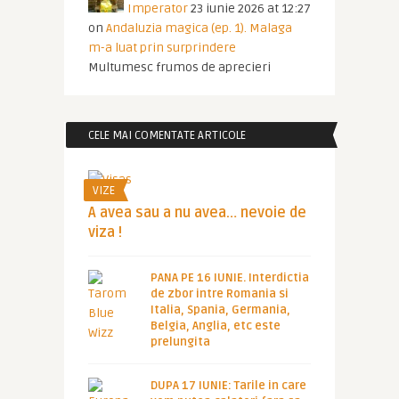
Imperator
23 iunie 2026 at 12:27
on
Andaluzia magica (ep. 1). Malaga
m-a luat prin surprindere
Multumesc frumos de aprecieri
CELE MAI COMENTATE ARTICOLE
VIZE
A avea sau a nu avea… nevoie de
viza !
PANA PE 16 IUNIE. Interdictia
de zbor intre Romania si
Italia, Spania, Germania,
Belgia, Anglia, etc este
prelungita
DUPA 17 IUNIE: Tarile in care