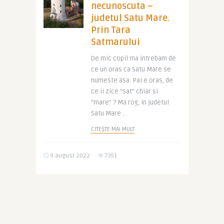
necunoscuta –
judetul Satu Mare.
Prin Tara
Satmarului
De mic copil ma intrebam de
ce un oras ca Satu Mare se
numeste asa. Pai e oras, de
ce ii zice “sat” chiar si
“mare” ? Ma rog, in judetul
Satu Mare ..
CITEȘTE MAI MULT
9 august 2022
7351