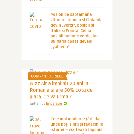
Posibil de saptamana
viitoare: Irlanda si Finlanda
devin „verzi”, posibil si
Italia si Franta, Cehia
posibil ramane verde, iar
Bulgaria poate deveni
„galbena”
COMPANII AERIENE
Wizz Air a implinit 20 ani in
Romania si are 50% cota de
piata. Ce va urma ?
Written by
Imperator
Cele mai moderne țări, dar
unde poți simți și rădăcinile
istoriei – vizitează Japonia