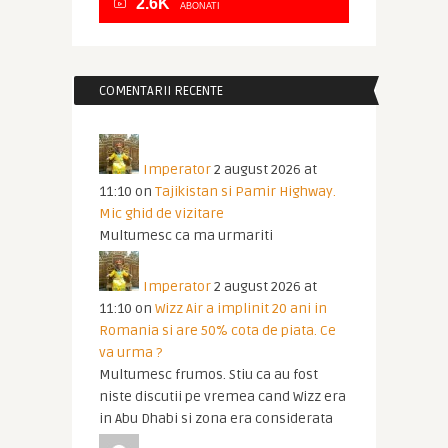
2.6K
ABONATI
COMENTARII RECENTE
Imperator
2 august 2026 at
11:10
on
Tajikistan si Pamir Highway.
Mic ghid de vizitare
Multumesc ca ma urmariti
Imperator
2 august 2026 at
11:10
on
Wizz Air a implinit 20 ani in
Romania si are 50% cota de piata. Ce
va urma ?
Multumesc frumos. Stiu ca au fost
niste discutii pe vremea cand Wizz era
in Abu Dhabi si zona era considerata