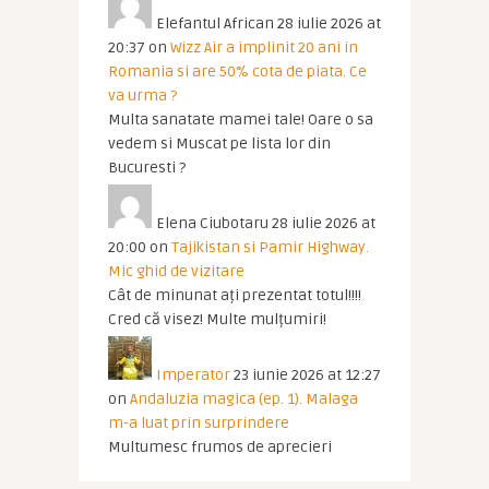
Elefantul African
28 iulie 2026 at
20:37
on
Wizz Air a implinit 20 ani in
Romania si are 50% cota de piata. Ce
va urma ?
Multa sanatate mamei tale! Oare o sa
vedem si Muscat pe lista lor din
Bucuresti ?
Elena Ciubotaru
28 iulie 2026 at
20:00
on
Tajikistan si Pamir Highway.
Mic ghid de vizitare
Cât de minunat ați prezentat totul!!!!
Cred că visez! Multe mulțumiri!
Imperator
23 iunie 2026 at 12:27
on
Andaluzia magica (ep. 1). Malaga
m-a luat prin surprindere
Multumesc frumos de aprecieri