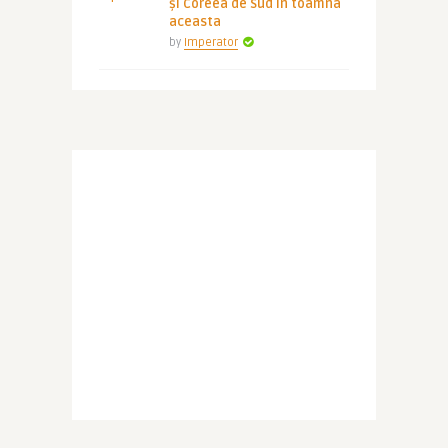
și Coreea de Sud în toamna
aceasta
by
Imperator