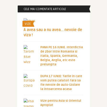
CELE MAI COMENTATE ARTICOLE
VIZE
A avea sau a nu avea… nevoie de
viza !
PANA PE 16 IUNIE. Interdictia
de zbor intre Romania si
Italia, Spania, Germania,
Belgia, Anglia, etc este
prelungita
DUPA 17 IUNIE: Tarile in care
vom putea calatori fara sa
fie nevoie de auto-izolare
la intoarcerea acasa
Vize pentru Asia si Orientul
Apropiat