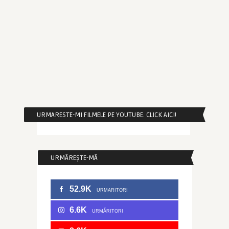
URMARESTE-MI FILMELE PE YOUTUBE. CLICK AICI!
URMĂREȘTE-MĂ
52.9K
URMARITORI
6.6K
URMĂRITORI