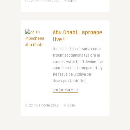
12 decembrie 2012
6450
Abu Dhabi… aproape
live !
Nici nu imi dau seama cum a
trecut saptamana ! La ora la
care acest articol devine live
sunt in avionul companiei Fly
Pegasus pe undeva pe
deasupra Anatoliei ..
CITEȘTE MAI MULT
23 noiembrie 2012
6014