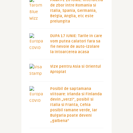
PANA PE 16 IUNIE. Interdictia
de zbor intre Romania si
Italia, Spania, Germania,
Belgia, Anglia, etc este
prelungita
DUPA 17 IUNIE: Tarile in care
vom putea calatori fara sa
fie nevoie de auto-izolare
la intoarcerea acasa
Vize pentru Asia si Orientul
Apropiat
Posibil de saptamana
viitoare: Irlanda si Finlanda
devin „verzi”, posibil si
Italia si Franta, Cehia
posibil ramane verde, iar
Bulgaria poate deveni
„galbena”