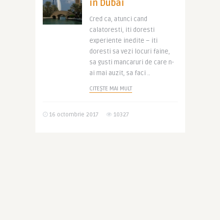
in Dubai
Cred ca, atunci cand
calatoresti, iti doresti
experiente inedite – iti
doresti sa vezi locuri faine,
sa gusti mancaruri de care n-
ai mai auzit, sa faci ..
CITEȘTE MAI MULT
16 octombrie 2017
10327