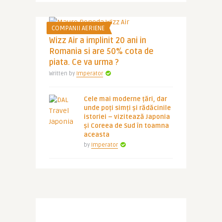
COMPANII AERIENE
Wizz Air a implinit 20 ani in
Romania si are 50% cota de
piata. Ce va urma ?
Written by
Imperator
Cele mai moderne țări, dar
unde poți simți și rădăcinile
istoriei – vizitează Japonia
și Coreea de Sud în toamna
aceasta
by
Imperator