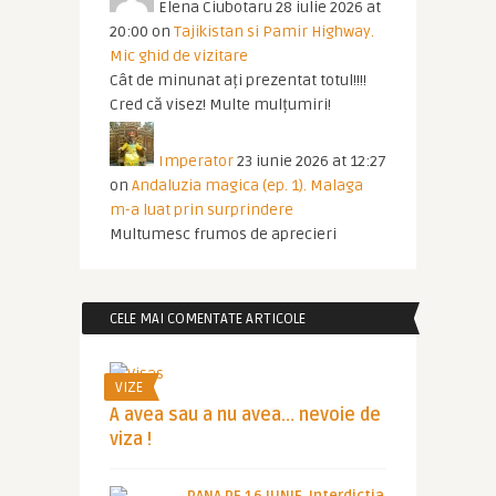
Elena Ciubotaru
28 iulie 2026 at
20:00
on
Tajikistan si Pamir Highway.
Mic ghid de vizitare
Cât de minunat ați prezentat totul!!!!
Cred că visez! Multe mulțumiri!
Imperator
23 iunie 2026 at 12:27
on
Andaluzia magica (ep. 1). Malaga
m-a luat prin surprindere
Multumesc frumos de aprecieri
CELE MAI COMENTATE ARTICOLE
VIZE
A avea sau a nu avea… nevoie de
viza !