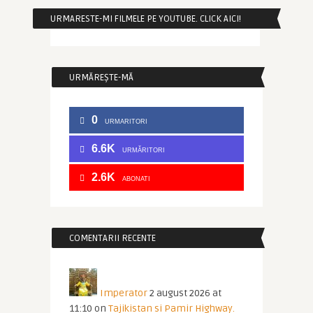
URMARESTE-MI FILMELE PE YOUTUBE. CLICK AICI!
URMĂREȘTE-MĂ
0
URMARITORI
6.6K
URMĂRITORI
2.6K
ABONATI
COMENTARII RECENTE
Imperator
2 august 2026 at
11:10
on
Tajikistan si Pamir Highway.