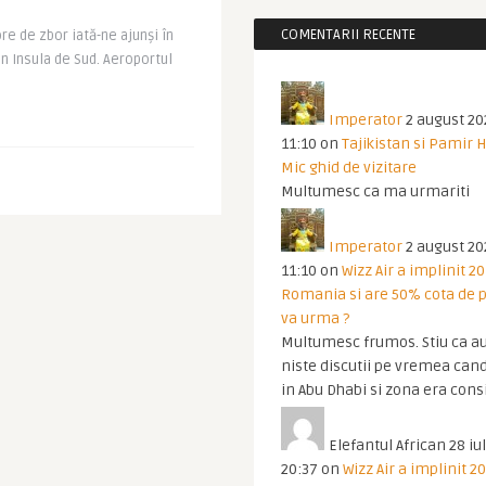
COMENTARII RECENTE
e de zbor iată-ne ajunși în
n Insula de Sud. Aeroportul
Imperator
2 august 20
11:10
on
Tajikistan si Pamir 
Mic ghid de vizitare
Multumesc ca ma urmariti
Imperator
2 august 20
11:10
on
Wizz Air a implinit 20
Romania si are 50% cota de p
va urma ?
Multumesc frumos. Stiu ca au
niste discutii pe vremea cand
in Abu Dhabi si zona era cons
Elefantul African
28 iul
20:37
on
Wizz Air a implinit 20