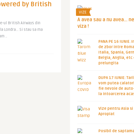
owered by British
VIZE
A avea sau a nu avea… n
-ul British Airways din
viza !
 la Londra… Si stau sa ma
m ..
PANA PE 16 IUNIE. I
de zbor intre Roma
Italia, Spania, Ge
Belgia, Anglia, etc
prelungita
DUPA 17 IUNIE: Tari
vom putea calatori
fie nevoie de auto
la intoarcerea aca
Vize pentru Asia si
Apropiat
Posibil de saptam