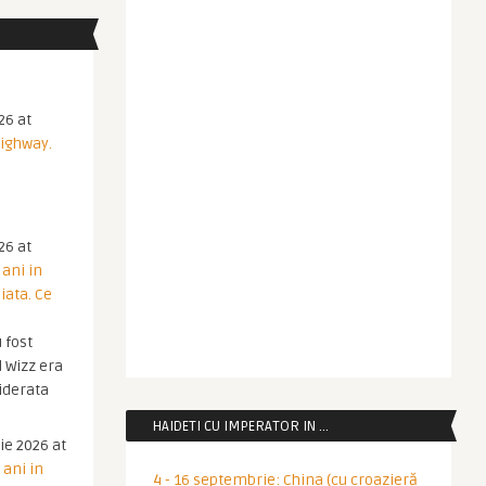
26 at
Highway.
26 at
 ani in
iata. Ce
 fost
 Wizz era
iderata
HAIDETI CU IMPERATOR IN …
ie 2026 at
 ani in
4 - 16 septembrie: China (cu croazieră