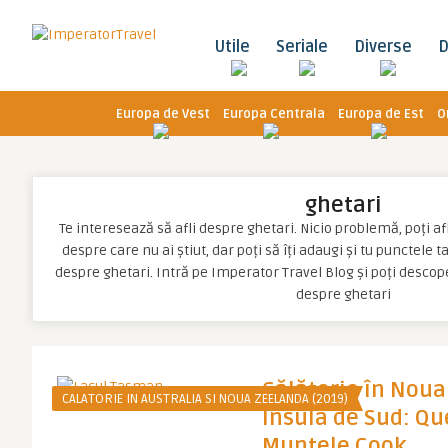
Utile
Seriale
Diverse
D
Europa de Vest
Europa Centrala
Europa de Est
O
ghetari
Te interesează să afli despre ghetari. Nicio problemă, poți afl
despre care nu ai știut, dar poți să îți adaugi și tu punctele 
despre ghetari. Intră pe Imperator Travel Blog și poți descop
despre ghetari
Călătorie în Noua
CALATORIE IN AUSTRALIA SI NOUA ZEELANDA (2019)
Insula de Sud: Q
Muntele Cook