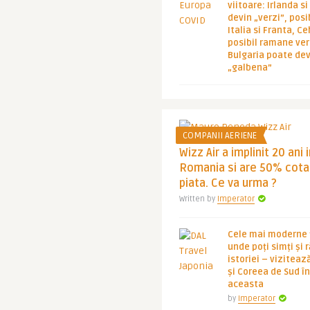
viitoare: Irlanda s
devin „verzi”, posib
Italia si Franta, Ce
posibil ramane ver
Bulgaria poate de
„galbena”
COMPANII AERIENE
Wizz Air a implinit 20 ani 
Romania si are 50% cota
piata. Ce va urma ?
Written by
Imperator
Cele mai moderne ț
unde poți simți și 
istoriei – viziteaz
și Coreea de Sud 
aceasta
by
Imperator