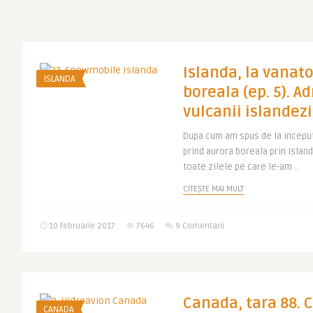
Islanda, la vanat
ISLANDA
boreala (ep. 5). A
vulcanii islandezi
Dupa cum am spus de la inceput
prind aurora boreala prin Islanda
toate zilele pe care le-am ..
CITEȘTE MAI MULT
10 februarie 2017
7646
9 Comentarii
Canada, tara 88. 
CANADA