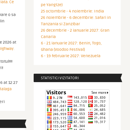
iata. Ce
pe Yangtze)
25 octombrie - 4 noiembrie: India
are o sa
26 noiembrie - 6 decembrie: Safari in
din
Tanzania si Zanzibar
26 decembrie - 2 ianuarie 2027: Gran
Canaria
ie 2026 at
6 - 21 ianuarie 2027: Benin, Togo,
Highway.
Ghana (Voodoo Festival)
6 - 19 februarie 2027: Venezuela
otul!!!!
i!
STATISTICI VIZITATORI
6 at 12:27
 Malaga
eri