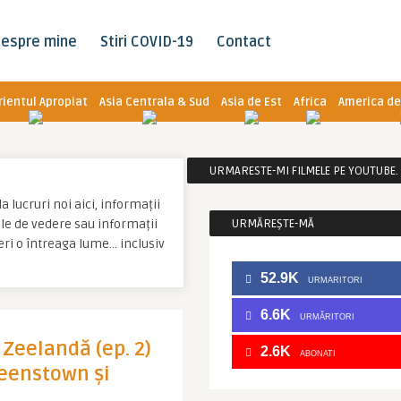
espre mine
Stiri COVID-19
Contact
rientul Apropiat
Asia Centrala & Sud
Asia de Est
Africa
America de
URMARESTE-MI FILMELE PE YOUTUBE. C
a lucruri noi aici, informații
tale de vedere sau informații
URMĂREȘTE-MĂ
eri o întreaga lume… inclusiv
52.9K
URMARITORI
6.6K
URMĂRITORI
 Zeelandă (ep. 2)
2.6K
ABONATI
ueenstown și