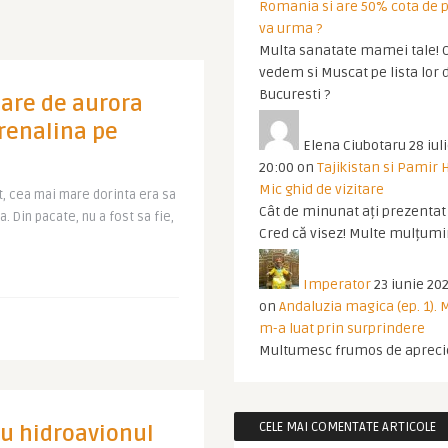
Romania si are 50% cota de p
va urma ?
Multa sanatate mamei tale! O
vedem si Muscat pe lista lor 
Bucuresti ?
oare de aurora
drenalina pe
Elena Ciubotaru
28 iul
20:00
on
Tajikistan si Pamir 
Mic ghid de vizitare
, cea mai mare dorinta era sa
Cât de minunat ați prezentat t
. Din pacate, nu a fost sa fie,
Cred că visez! Multe mulțumir
Imperator
23 iunie 202
on
Andaluzia magica (ep. 1).
m-a luat prin surprindere
Multumesc frumos de apreci
CELE MAI COMENTATE ARTICOLE
Cu hidroavionul