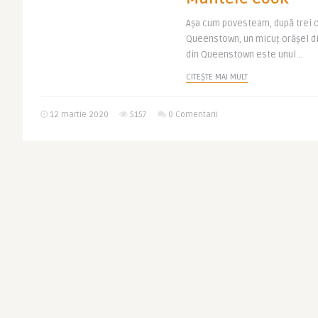
Așa cum povesteam, după trei or
Queenstown, un micuț orășel di
din Queenstown este unul ..
CITEȘTE MAI MULT
12 martie 2020
5157
0 Comentarii