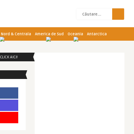
 Nord & Centrala
America de Sud
Oceania
Antarctica
LICK AICI!