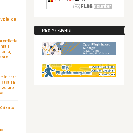
evoie de
ME & MY FLIGHTS
nterdictia
nia si
rmania,
 este
le in care
 fara sa
-izolare
sa
 Orientul
ana