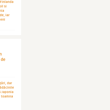
i Finlanda
il si
hia
de, iar
veni
in
 de
ări, dar
rădăcinile
ă Japonia
în toamna