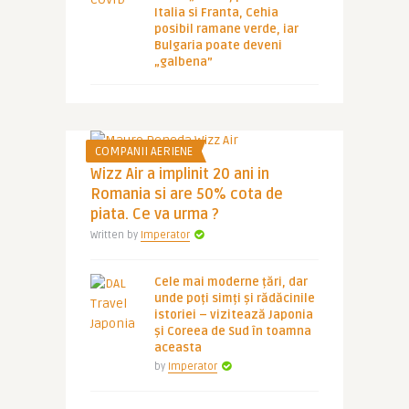
Italia si Franta, Cehia
posibil ramane verde, iar
Bulgaria poate deveni
„galbena”
COMPANII AERIENE
Wizz Air a implinit 20 ani in
Romania si are 50% cota de
piata. Ce va urma ?
Written by
Imperator
Cele mai moderne țări, dar
unde poți simți și rădăcinile
istoriei – vizitează Japonia
și Coreea de Sud în toamna
aceasta
by
Imperator