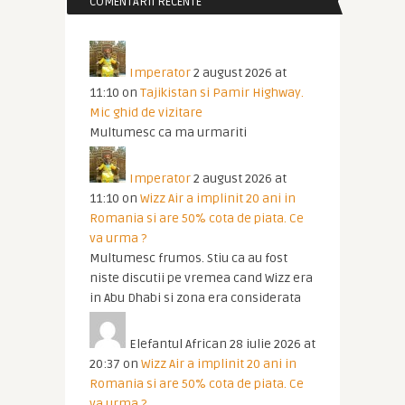
COMENTARII RECENTE
Imperator
2 august 2026 at
11:10
on
Tajikistan si Pamir Highway.
Mic ghid de vizitare
Multumesc ca ma urmariti
Imperator
2 august 2026 at
11:10
on
Wizz Air a implinit 20 ani in
Romania si are 50% cota de piata. Ce
va urma ?
Multumesc frumos. Stiu ca au fost
niste discutii pe vremea cand Wizz era
in Abu Dhabi si zona era considerata
Elefantul African
28 iulie 2026 at
20:37
on
Wizz Air a implinit 20 ani in
Romania si are 50% cota de piata. Ce
va urma ?