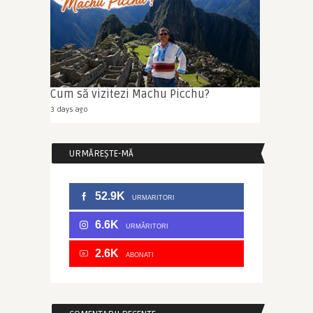
Cum să vizitezi Machu Picchu?
3 days ago
URMĂREȘTE-MĂ
52.9K
URMARITORI
6.6K
URMĂRITORI
2.6K
ABONATI