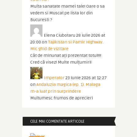
Multa sanatate mamei tale! Oare o sa
vedem si Muscat pe lista lor din
Bucuresti ?
Elena Ciubotaru
28 iulie 2026 at
20:00
on
Tajikistan si Pamir Highway.
Mic ghid de vizitare
Cât de minunat ați prezentat totul!!!!
Cred că visez! Multe mulțumiri!
Imperator
23 iunie 2026 at 12:27
on
Andaluzia magica (ep. 1). Malaga
m-a luat prin surprindere
Multumesc frumos de aprecieri
CELE MAI COMENTATE ARTICOLE