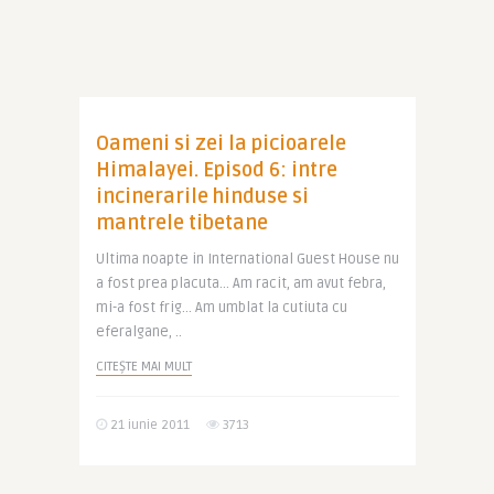
Oameni si zei la picioarele
Himalayei. Episod 6: intre
incinerarile hinduse si
mantrele tibetane
Ultima noapte in International Guest House nu
a fost prea placuta… Am racit, am avut febra,
mi-a fost frig… Am umblat la cutiuta cu
eferalgane, ..
CITEȘTE MAI MULT
21 iunie 2011
3713