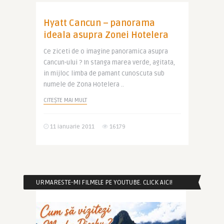
Hyatt Cancun – panorama
ideala asupra Zonei Hotelera
Ce ziceti de o imagine panoramica asupra
Cancun-ului ? In stanga marea verde, agitata,
in mijloc limba de pamant cunoscuta sub
numele de Zona Hotelera ..
CITEȘTE MAI MULT
11 ianuarie 2011
16179
URMARESTE-MI FILMELE PE YOUTUBE. CLICK AICI!