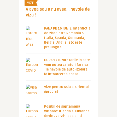
VIZE
A avea sau a nu avea… nevoie de
viza !
PANA PE 16 IUNIE. Interdictia
de zbor intre Romania si
Italia, Spania, Germania,
Belgia, Anglia, etc este
prelungita
DUPA 17 IUNIE: Tarile in care
vom putea calatori fara sa
fie nevoie de auto-izolare
la intoarcerea acasa
Vize pentru Asia si Orientul
Apropiat
Posibil de saptamana
viitoare: Irlanda si Finlanda
devin „verzi”, posibil si