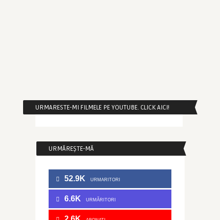
URMARESTE-MI FILMELE PE YOUTUBE. CLICK AICI!
URMĂREȘTE-MĂ
52.9K
URMARITORI
6.6K
URMĂRITORI
2.6K