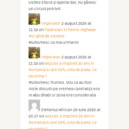
vizitez Ellora și Ajanta dar, nu găsesc
un circuit potrivit.
Imperator
2 august 2026 at
11:10
on
Tajikistan si Pamir Highway.
Mic ghid de vizitare
Multumesc ca ma urmariti
Imperator
2 august 2026 at
11:10
on
Wizz Air a implinit 20 ani in
Romania si are 50% cota de piata. Ce
va urma ?
Multumesc frumos. Stiu ca au fost
niste discutii pe vremea cand Wizz era
in Abu Dhabi si zona era considerata
Elefantul African
28 iulie 2026 at
20:37
on
Wizz Air a implinit 20 ani in
Romania si are 50% cota de piata. Ce
va urma ?