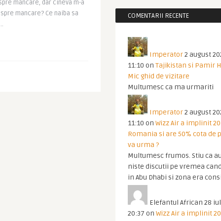
espre mancare, dar cineva m-a
despre mancare? Ce naiba sa
COMENTARII RECENTE
..
Imperator
2 august 20
11:10
on
Tajikistan si Pamir 
Mic ghid de vizitare
Multumesc ca ma urmariti
Imperator
2 august 20
11:10
on
Wizz Air a implinit 20
Romania si are 50% cota de p
va urma ?
Multumesc frumos. Stiu ca au
niste discutii pe vremea cand
in Abu Dhabi si zona era cons
Elefantul African
28 iul
20:37
on
Wizz Air a implinit 20