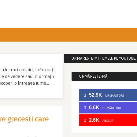
URMARESTE-MI FILMELE PE YOUTUBE. C
a lucruri noi aici, informații
tale de vedere sau informații
URMĂREȘTE-MĂ
escoperi o întreaga lume…
52.9K
URMARITORI
6.6K
URMĂRITORI
re grecesti care
2.6K
ABONATI