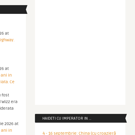
26 at
Highway.
26 at
 ani in
iata. Ce
 fost
 Wizz era
iderata
HAIDETI CU IMPERATOR IN …
ie 2026 at
 ani in
4 - 16 septembrie: China (cu croazieră