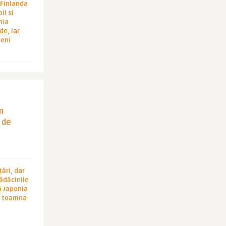
i Finlanda
il si
hia
de, iar
veni
in
 de
ări, dar
rădăcinile
ă Japonia
în toamna