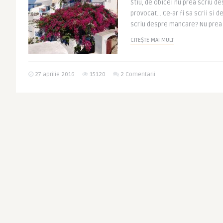
Stiu, de obicei nu prea scriu d
provocat… Ce-ar fi sa scrii si 
scriu despre mancare? Nu prea 
CITEȘTE MAI MULT
27 aprilie 2016
15120
2 Comentarii