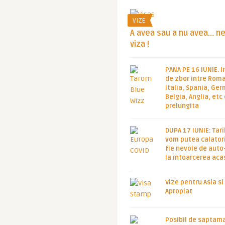
VIZE
A avea sau a nu avea… n
viza !
PANA PE 16 IUNIE. I
de zbor intre Roma
Italia, Spania, Ge
Belgia, Anglia, etc
prelungita
DUPA 17 IUNIE: Tari
vom putea calatori
fie nevoie de auto
la intoarcerea aca
Vize pentru Asia si
Apropiat
Posibil de saptam