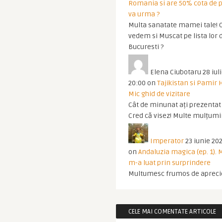
Romania si are 50% cota de p
va urma ?
Multa sanatate mamei tale! O
vedem si Muscat pe lista lor 
Bucuresti ?
Elena Ciubotaru
28 iul
20:00
on
Tajikistan si Pamir 
Mic ghid de vizitare
Cât de minunat ați prezentat t
Cred că visez! Multe mulțumir
Imperator
23 iunie 202
on
Andaluzia magica (ep. 1).
m-a luat prin surprindere
Multumesc frumos de apreci
CELE MAI COMENTATE ARTICOLE