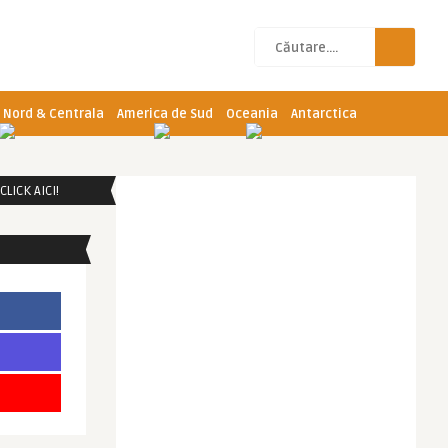
 Nord & Centrala
America de Sud
Oceania
Antarctica
LICK AICI!