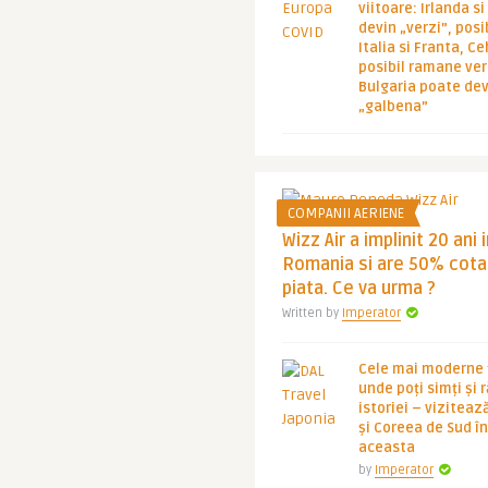
viitoare: Irlanda s
devin „verzi”, posib
Italia si Franta, Ce
posibil ramane ver
Bulgaria poate de
„galbena”
COMPANII AERIENE
Wizz Air a implinit 20 ani 
Romania si are 50% cota
piata. Ce va urma ?
Written by
Imperator
Cele mai moderne ț
unde poți simți și 
istoriei – viziteaz
și Coreea de Sud 
aceasta
by
Imperator