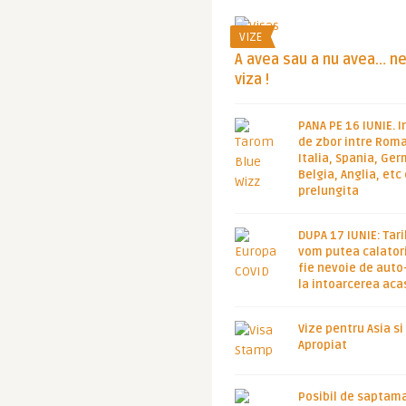
VIZE
A avea sau a nu avea… n
viza !
PANA PE 16 IUNIE. I
de zbor intre Roma
Italia, Spania, Ge
Belgia, Anglia, etc
prelungita
DUPA 17 IUNIE: Tari
vom putea calatori
fie nevoie de auto
la intoarcerea aca
Vize pentru Asia si
Apropiat
Posibil de saptam