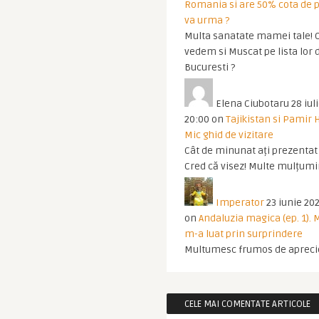
Romania si are 50% cota de p
va urma ?
Multa sanatate mamei tale! O
vedem si Muscat pe lista lor 
Bucuresti ?
Elena Ciubotaru
28 iul
20:00
on
Tajikistan si Pamir 
Mic ghid de vizitare
Cât de minunat ați prezentat t
Cred că visez! Multe mulțumir
Imperator
23 iunie 202
on
Andaluzia magica (ep. 1).
m-a luat prin surprindere
Multumesc frumos de apreci
CELE MAI COMENTATE ARTICOLE