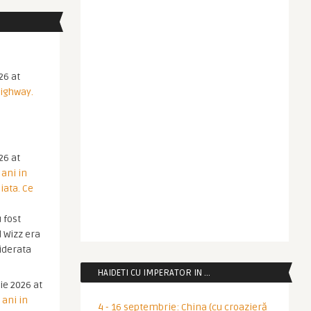
26 at
Highway.
26 at
 ani in
iata. Ce
 fost
 Wizz era
iderata
HAIDETI CU IMPERATOR IN …
ie 2026 at
 ani in
4 - 16 septembrie: China (cu croazieră