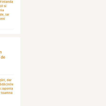
i Finlanda
il si
hia
de, iar
veni
in
 de
ări, dar
rădăcinile
ă Japonia
în toamna