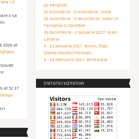
iata. Ce
pe Yangtze)
25 octombrie - 4 noiembrie: India
are o sa
26 noiembrie - 6 decembrie: Safari in
din
Tanzania si Zanzibar
26 decembrie - 2 ianuarie 2027: Gran
Canaria
ie 2026 at
6 - 21 ianuarie 2027: Benin, Togo,
Highway.
Ghana (Voodoo Festival)
6 - 19 februarie 2027: Venezuela
otul!!!!
i!
STATISTICI VIZITATORI
6 at 12:27
 Malaga
eri