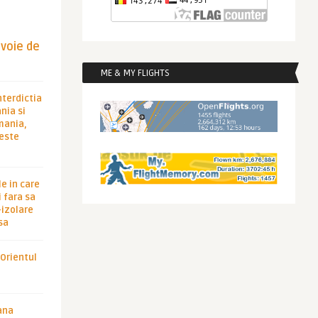
evoie de
ME & MY FLIGHTS
nterdictia
nia si
rmania,
 este
le in care
 fara sa
-izolare
sa
 Orientul
ana