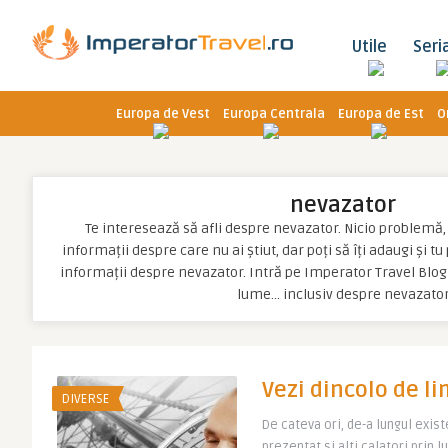
Utile
Seri
Europa de Vest
Europa Centrala
Europa de Est
O
nevazator
Te interesează să afli despre nevazator. Nicio problemă, po
informații despre care nu ai știut, dar poți să îți adaugi și t
informații despre nevazator. Intră pe Imperator Travel Blog 
lume… inclusiv despre nevazato
Vezi dincolo de l
DIVERSE
De cateva ori, de-a lungul exis
prezentat si alti calatori prin l