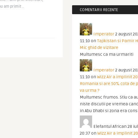
u am primit ..
COMENTARII RECENTE
Imperator
2 august 20
11:10
on
Tajikistan si Pamir 
Mic ghid de vizitare
Multumesc ca ma urmariti
Imperator
2 august 20
11:10
on
Wizz Air a implinit 20
Romania si are 50% cota de p
va urma ?
Multumesc frumos. Stiu ca au
niste discutii pe vremea cand
in Abu Dhabi si zona era cons
Elefantul African
28 iul
20:37
on
Wizz Air a implinit 20