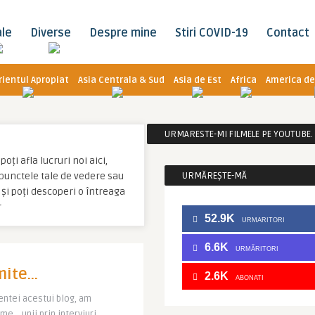
ale
Diverse
Despre mine
Stiri COVID-19
Contact
rientul Apropiat
Asia Centrala & Sud
Asia de Est
Africa
America de
URMARESTE-MI FILMELE PE YOUTUBE. C
ți afla lucruri noi aici,
u punctele tale de vedere sau
URMĂREȘTE-MĂ
și poți descoperi o întreaga
r
52.9K
URMARITORI
6.6K
URMĂRITORI
imite…
2.6K
ABONATI
tentei acestui blog, am
ume… unii prin interviuri,