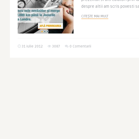
despre altii am scris povesti sa
CITEȘTE MAI MULT
31 iulie 2012
3087
0 Comentarii