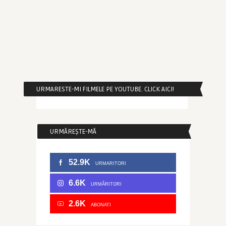
URMARESTE-MI FILMELE PE YOUTUBE. CLICK AICI!
URMĂREȘTE-MĂ
52.9K
URMARITORI
6.6K
URMĂRITORI
2.6K
ABONATI