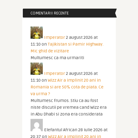
COMENTARII RECENTE
Imperator
2 august 2026 at
11:10
on
Tajikistan si Pamir Highway.
Mic ghid de vizitare
Multumesc ca ma urmariti
Imperator
2 august 2026 at
11:10
on
Wizz Air a implinit 20 ani in
Romania si are 50% cota de piata. Ce
va urma ?
Multumesc frumos. Stiu ca au fost
niste discutii pe vremea cand Wizz era
in Abu Dhabi si zona era considerata
Elefantul African
28 iulie 2026 at
20:37
on
Wizz Air a implinit 20 ani in