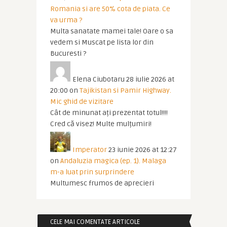
Romania si are 50% cota de piata. Ce
va urma ?
Multa sanatate mamei tale! Oare o sa
vedem si Muscat pe lista lor din
Bucuresti ?
Elena Ciubotaru
28 iulie 2026 at
20:00
on
Tajikistan si Pamir Highway.
Mic ghid de vizitare
Cât de minunat ați prezentat totul!!!!
Cred că visez! Multe mulțumiri!
Imperator
23 iunie 2026 at 12:27
on
Andaluzia magica (ep. 1). Malaga
m-a luat prin surprindere
Multumesc frumos de aprecieri
CELE MAI COMENTATE ARTICOLE