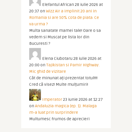
Elefantul African
28 iulie 2026 at
20:37
on
Wizz Air a implinit 20 ani in
Romania si are 50% cota de piata. Ce
va urma ?
Multa sanatate mamei tale! Oare o sa
vedem si Muscat pe lista lor din
Bucuresti ?
Elena Ciubotaru
28 iulie 2026 at
20:00
on
Tajikistan si Pamir Highway.
Mic ghid de vizitare
Cât de minunat ați prezentat totul!!!!
Cred că visez! Multe mulțumiri!
Imperator
23 iunie 2026 at 12:27
on
Andaluzia magica (ep. 1). Malaga
m-a luat prin surprindere
Multumesc frumos de aprecieri