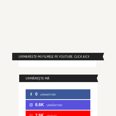
URMARESTE-MI FILMELE PE YOUTUBE. CLICK AICI!
URMĂREȘTE-MĂ
0
URMARITORI
6.6K
URMĂRITORI
2.6K