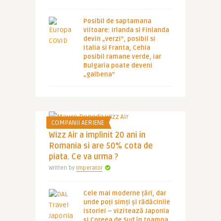
Posibil de saptamana
viitoare: Irlanda si Finlanda
devin „verzi”, posibil si
Italia si Franta, Cehia
posibil ramane verde, iar
Bulgaria poate deveni
„galbena”
COMPANII AERIENE
Wizz Air a implinit 20 ani in
Romania si are 50% cota de
piata. Ce va urma ?
Written by
Imperator
Cele mai moderne țări, dar
unde poți simți și rădăcinile
istoriei – vizitează Japonia
și Coreea de Sud în toamna