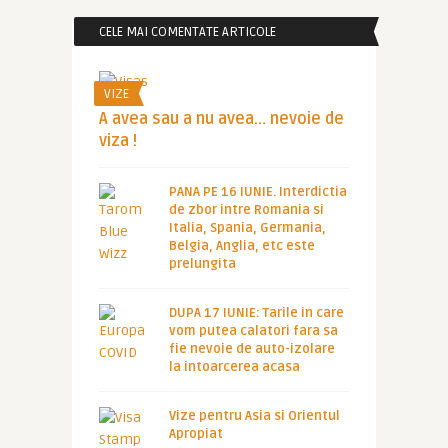
CELE MAI COMENTATE ARTICOLE
VIZE
A avea sau a nu avea… nevoie de
viza !
PANA PE 16 IUNIE. Interdictia
de zbor intre Romania si
Italia, Spania, Germania,
Belgia, Anglia, etc este
prelungita
DUPA 17 IUNIE: Tarile in care
vom putea calatori fara sa
fie nevoie de auto-izolare
la intoarcerea acasa
Vize pentru Asia si Orientul
Apropiat