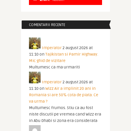
ABONATI
COMENTARII RECENTE
Imperator
2 august 2026 at
11:10
on
Tajikistan si Pamir Highway.
Mic ghid de vizitare
Multumesc ca ma urmariti
Imperator
2 august 2026 at
11:10
on
Wizz Air a implinit 20 ani in
Romania si are 50% cota de piata. Ce
va urma ?
Multumesc frumos. Stiu ca au fost
niste discutii pe vremea cand Wizz era
in Abu Dhabi si zona era considerata