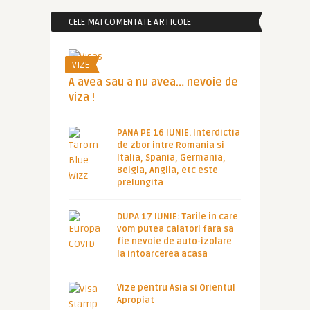
CELE MAI COMENTATE ARTICOLE
VIZE
A avea sau a nu avea… nevoie de
viza !
PANA PE 16 IUNIE. Interdictia
de zbor intre Romania si
Italia, Spania, Germania,
Belgia, Anglia, etc este
prelungita
DUPA 17 IUNIE: Tarile in care
vom putea calatori fara sa
fie nevoie de auto-izolare
la intoarcerea acasa
Vize pentru Asia si Orientul
Apropiat