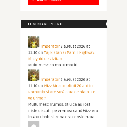
ABONATI
COMENTARII RECENTE
Imperator
2 august 2026 at
11:10
on
Tajikistan si Pamir Highway.
Mic ghid de vizitare
Multumesc ca ma urmariti
Imperator
2 august 2026 at
11:10
on
Wizz Air a implinit 20 ani in
Romania si are 50% cota de piata. Ce
va urma ?
Multumesc frumos. Stiu ca au fost
niste discutii pe vremea cand Wizz era
in Abu Dhabi si zona era considerata