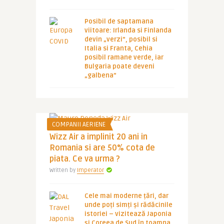
Posibil de saptamana
viitoare: Irlanda si Finlanda
devin „verzi”, posibil si
Italia si Franta, Cehia
posibil ramane verde, iar
Bulgaria poate deveni
„galbena”
COMPANII AERIENE
Wizz Air a implinit 20 ani in
Romania si are 50% cota de
piata. Ce va urma ?
Written by
Imperator
Cele mai moderne țări, dar
unde poți simți și rădăcinile
istoriei – vizitează Japonia
și Coreea de Sud în toamna