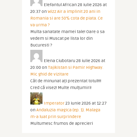
Elefantul African
28 iulie 2026 at
20:37
on
Wizz Air a implinit 20 ani in
Romania si are 50% cota de piata. Ce
va urma ?
Multa sanatate mamei tale! Oare o sa
vedem si Muscat pe lista lor din
Bucuresti ?
Elena Ciubotaru
28 iulie 2026 at
20:00
on
Tajikistan si Pamir Highway.
Mic ghid de vizitare
Cât de minunat ați prezentat totul!!!!
Cred că visez! Multe mulțumiri!
Imperator
23 iunie 2026 at 12:27
on
Andaluzia magica (ep. 1). Malaga
m-a luat prin surprindere
Multumesc frumos de aprecieri