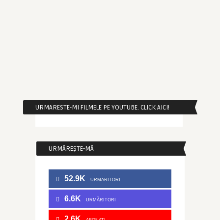
URMARESTE-MI FILMELE PE YOUTUBE. CLICK AICI!
URMĂREȘTE-MĂ
52.9K
URMARITORI
6.6K
URMĂRITORI
2.6K