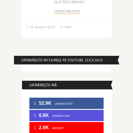
sa fi fost zboruri ..
CITEȘTE MAI MULT
26 august 2021
7485
URMARESTE-MI FILMELE PE YOUTUBE. CLICK AICI!
URMĂREȘTE-MĂ
52.9K
URMARITORI
6.6K
URMĂRITORI
2.6K
ABONATI