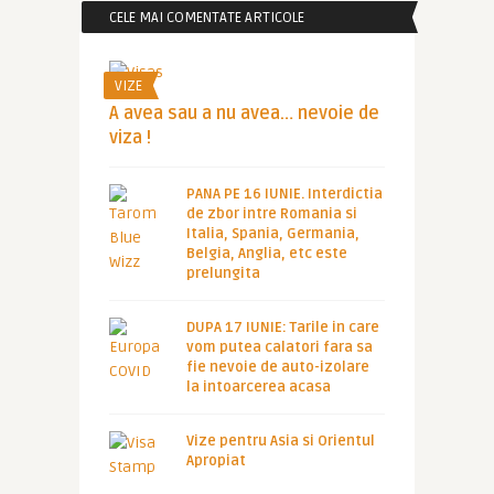
CELE MAI COMENTATE ARTICOLE
VIZE
A avea sau a nu avea… nevoie de
viza !
PANA PE 16 IUNIE. Interdictia
de zbor intre Romania si
Italia, Spania, Germania,
Belgia, Anglia, etc este
prelungita
DUPA 17 IUNIE: Tarile in care
vom putea calatori fara sa
fie nevoie de auto-izolare
la intoarcerea acasa
Vize pentru Asia si Orientul
Apropiat