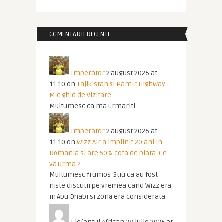
COMENTARII RECENTE
Imperator
2 august 2026 at
11:10
on
Tajikistan si Pamir Highway.
Mic ghid de vizitare
Multumesc ca ma urmariti
Imperator
2 august 2026 at
11:10
on
Wizz Air a implinit 20 ani in
Romania si are 50% cota de piata. Ce
va urma ?
Multumesc frumos. Stiu ca au fost
niste discutii pe vremea cand Wizz era
in Abu Dhabi si zona era considerata
Elefantul African
28 iulie 2026 at