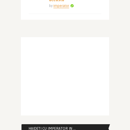
aceasta
by
Imperator
HAIDETI CU IMPERATOR IN …