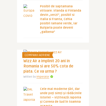
Posibil de saptamana
viitoare: Irlanda si Finlanda
devin „verzi”, posibil si
Italia si Franta, Cehia
posibil ramane verde, iar
Bulgaria poate deveni
„galbena”
COMPANII AERIENE
Wizz Air a implinit 20 ani in
Romania si are 50% cota de
piata. Ce va urma ?
Written by
Imperator
Cele mai moderne țări, dar
unde poți simți și rădăcinile
istoriei – vizitează Japonia
și Coreea de Sud în toamna