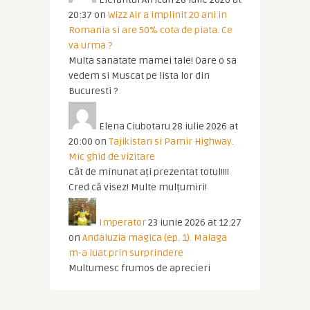
20:37
on
Wizz Air a implinit 20 ani in
Romania si are 50% cota de piata. Ce
va urma ?
Multa sanatate mamei tale! Oare o sa
vedem si Muscat pe lista lor din
Bucuresti ?
Elena Ciubotaru
28 iulie 2026 at
20:00
on
Tajikistan si Pamir Highway.
Mic ghid de vizitare
Cât de minunat ați prezentat totul!!!!
Cred că visez! Multe mulțumiri!
Imperator
23 iunie 2026 at 12:27
on
Andaluzia magica (ep. 1). Malaga
m-a luat prin surprindere
Multumesc frumos de aprecieri