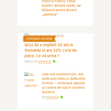
Italia si Franta, Cehia
posibil ramane verde, iar
Bulgaria poate deveni
„galbena”
COMPANII AERIENE
Wizz Air a implinit 20 ani in
Romania si are 50% cota de
piata. Ce va urma ?
Written by
Imperator
Cele mai moderne țări, dar
unde poți simți și rădăcinile
istoriei – vizitează Japonia
și Coreea de Sud în toamna
aceasta
by
Imperator