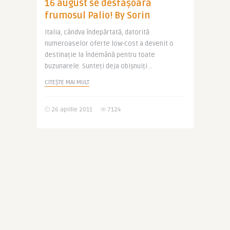
16 august se desfășoară
frumosul Palio! By Sorin
Italia, cândva îndepărtată, datorită
numeroaselor oferte low-cost a devenit o
destinație la îndemână pentru toate
buzunarele. Sunteți deja obișnuiți ..
CITEȘTE MAI MULT
26 aprilie 2011
7124