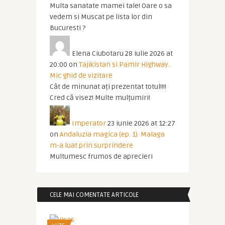
Multa sanatate mamei tale! Oare o sa
vedem si Muscat pe lista lor din
Bucuresti ?
Elena Ciubotaru
28 iulie 2026 at
20:00
on
Tajikistan si Pamir Highway.
Mic ghid de vizitare
Cât de minunat ați prezentat totul!!!!
Cred că visez! Multe mulțumiri!
Imperator
23 iunie 2026 at 12:27
on
Andaluzia magica (ep. 1). Malaga
m-a luat prin surprindere
Multumesc frumos de aprecieri
CELE MAI COMENTATE ARTICOLE