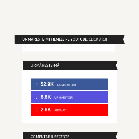
URMARESTE-MI FILMELE PE YOUTUBE. CLICK AICI!
URMĂREȘTE-MĂ
52.9K
URMARITORI
6.6K
URMĂRITORI
2.6K
ABONATI
COMENTARII RECENTE