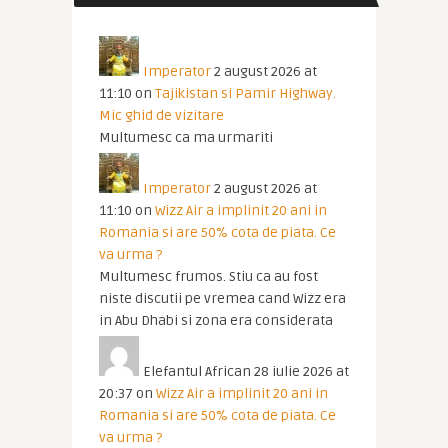
Imperator
2 august 2026 at
11:10
on
Tajikistan si Pamir Highway.
Mic ghid de vizitare
Multumesc ca ma urmariti
Imperator
2 august 2026 at
11:10
on
Wizz Air a implinit 20 ani in
Romania si are 50% cota de piata. Ce
va urma ?
Multumesc frumos. Stiu ca au fost
niste discutii pe vremea cand Wizz era
in Abu Dhabi si zona era considerata
Elefantul African
28 iulie 2026 at
20:37
on
Wizz Air a implinit 20 ani in
Romania si are 50% cota de piata. Ce
va urma ?