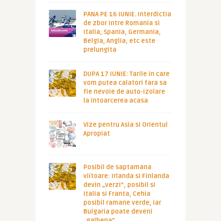
PANA PE 16 IUNIE. Interdictia
de zbor intre Romania si
Italia, Spania, Germania,
Belgia, Anglia, etc este
prelungita
DUPA 17 IUNIE: Tarile in care
vom putea calatori fara sa
fie nevoie de auto-izolare
la intoarcerea acasa
Vize pentru Asia si Orientul
Apropiat
Posibil de saptamana
viitoare: Irlanda si Finlanda
devin „verzi”, posibil si
Italia si Franta, Cehia
posibil ramane verde, iar
Bulgaria poate deveni
„galbena”