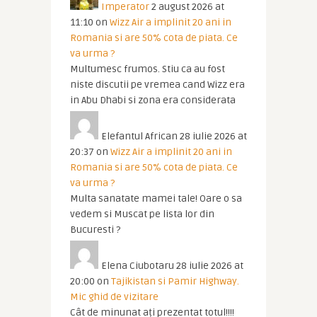
Imperator
2 august 2026 at
11:10
on
Wizz Air a implinit 20 ani in
Romania si are 50% cota de piata. Ce
va urma ?
Multumesc frumos. Stiu ca au fost
niste discutii pe vremea cand Wizz era
in Abu Dhabi si zona era considerata
Elefantul African
28 iulie 2026 at
20:37
on
Wizz Air a implinit 20 ani in
Romania si are 50% cota de piata. Ce
va urma ?
Multa sanatate mamei tale! Oare o sa
vedem si Muscat pe lista lor din
Bucuresti ?
Elena Ciubotaru
28 iulie 2026 at
20:00
on
Tajikistan si Pamir Highway.
Mic ghid de vizitare
Cât de minunat ați prezentat totul!!!!