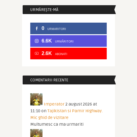
URMĂREȘTE-MĂ
0
URMARITORI
6.6K
URMĂRITORI
2.6K
ABONATI
COMENTARII RECENTE
Imperator
2 august 2026 at
11:10
on
Tajikistan si Pamir Highway.
Mic ghid de vizitare
Multumesc ca ma urmariti