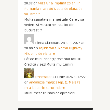
20:37
on
Wizz Air a implinit 20 ani in
Romania si are 50% cota de piata. Ce
va urma ?
Multa sanatate mamei tale! Oare o sa
vedem si Muscat pe lista lor din
Bucuresti ?
Elena Ciubotaru
28 iulie 2026 at
20:00
on
Tajikistan si Pamir Highway.
Mic ghid de vizitare
Cât de minunat ați prezentat totul!!!!
Cred că visez! Multe mulțumiri!
Imperator
23 iunie 2026 at 12:27
on
Andaluzia magica (ep. 1). Malaga
m-a luat prin surprindere
Multumesc frumos de aprecieri