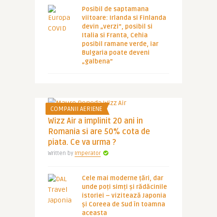
Posibil de saptamana
viitoare: Irlanda si Finlanda
devin „verzi”, posibil si
Italia si Franta, Cehia
posibil ramane verde, iar
Bulgaria poate deveni
„galbena”
COMPANII AERIENE
Wizz Air a implinit 20 ani in
Romania si are 50% cota de
piata. Ce va urma ?
Written by
Imperator
Cele mai moderne țări, dar
unde poți simți și rădăcinile
istoriei – vizitează Japonia
și Coreea de Sud în toamna
aceasta