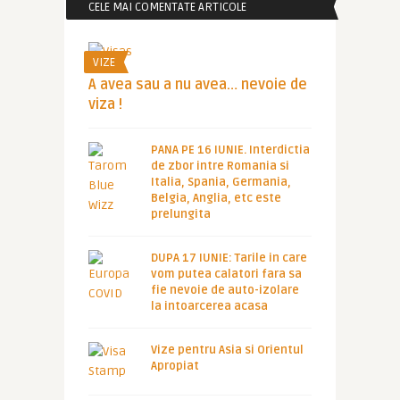
CELE MAI COMENTATE ARTICOLE
VIZE
A avea sau a nu avea… nevoie de
viza !
PANA PE 16 IUNIE. Interdictia
de zbor intre Romania si
Italia, Spania, Germania,
Belgia, Anglia, etc este
prelungita
DUPA 17 IUNIE: Tarile in care
vom putea calatori fara sa
fie nevoie de auto-izolare
la intoarcerea acasa
Vize pentru Asia si Orientul
Apropiat