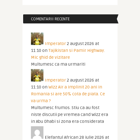
COMENTARII RECENTE
Imperator
2 august 2026 at
11:10
on
Tajikistan si Pamir Highway.
Mic ghid de vizitare
Multumesc ca ma urmariti
Imperator
2 august 2026 at
11:10
on
Wizz Air a implinit 20 ani in
Romania si are 50% cota de piata. Ce
va urma ?
Multumesc frumos. Stiu ca au fost
niste discutii pe vremea cand Wizz era
in Abu Dhabi si zona era considerata
Elefantul African
28 iulie 2026 at