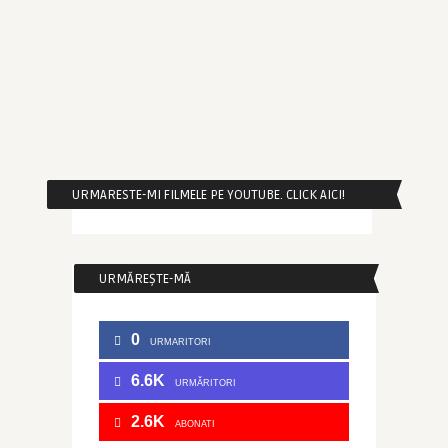
URMARESTE-MI FILMELE PE YOUTUBE. CLICK AICI!
URMĂREȘTE-MĂ
0
URMARITORI
6.6K
URMĂRITORI
2.6K
ABONATI