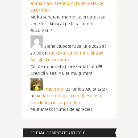
Romania si are 50% cota de piata. Ce
va urma ?
Multa sanatate mamei tale! Oare o sa
vedem si Muscat pe lista lor din
Bucuresti ?
Elena Ciubotaru
28 iulie 2026 at
20:00
on
Tajikistan si Pamir Highway.
Mic ghid de vizitare
Cât de minunat ați prezentat totul!!!!
Cred că visez! Multe mulțumiri!
Imperator
23 iunie 2026 at 12:27
on
Andaluzia magica (ep. 1). Malaga
m-a luat prin surprindere
Multumesc frumos de aprecieri
CELE MAI COMENTATE ARTICOLE