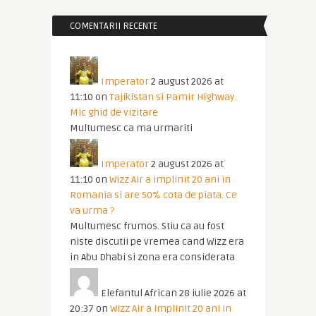
COMENTARII RECENTE
Imperator
2 august 2026 at
11:10
on
Tajikistan si Pamir Highway.
Mic ghid de vizitare
Multumesc ca ma urmariti
Imperator
2 august 2026 at
11:10
on
Wizz Air a implinit 20 ani in
Romania si are 50% cota de piata. Ce
va urma ?
Multumesc frumos. Stiu ca au fost
niste discutii pe vremea cand Wizz era
in Abu Dhabi si zona era considerata
Elefantul African
28 iulie 2026 at
20:37
on
Wizz Air a implinit 20 ani in