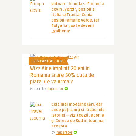
viitoare: Irlanda si Finlanda
devin „verzi”, posibil si
Italia si Franta, Cehia
posibil ramane verde, iar
Bulgaria poate deveni
„galbena”
COMPANII AERIENE
Wizz Air a implinit 20 ani in
Romania si are 50% cota de
piata. Ce va urma ?
Written by
Imperator
Cele mai moderne țări, dar
unde poți simți și rădăcinile
istoriei – vizitează Japonia
și Coreea de Sud în toamna
aceasta
by
Imperator