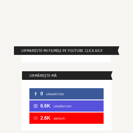
URMARESTE-MI FILMELE PE YOUTUBE. CLICK AICI!
URMĂREȘTE-MĂ
0
URMARITORI
6.6K
URMĂRITORI
2.6K
ABONATI