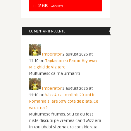
2.6K
ABONATI
COMENTARII RECENTE
Imperator
2 august 2026 at
11:10
on
Tajikistan si Pamir Highway.
Mic ghid de vizitare
Multumesc ca ma urmariti
Imperator
2 august 2026 at
11:10
on
Wizz Air a implinit 20 ani in
Romania si are 50% cota de piata. Ce
va urma ?
Multumesc frumos. Stiu ca au fost
niste discutii pe vremea cand Wizz era
in Abu Dhabi si zona era considerata