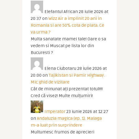
Elefantul African
28 iulie 2026 at
20:37
on
Wizz Air a implinit 20 ani in
Romania si are 50% cota de piata. Ce
va urma ?
Multa sanatate mamei tale! Oare o sa
vedem si Muscat pe lista lor din
Bucuresti ?
Elena Ciubotaru
28 iulie 2026 at
20:00
on
Tajikistan si Pamir Highway.
Mic ghid de vizitare
Cât de minunat ați prezentat totul!!!!
Cred că visez! Multe mulțumiri!
Imperator
23 iunie 2026 at 12:27
on
Andaluzia magica (ep. 1). Malaga
m-a luat prin surprindere
Multumesc frumos de aprecieri