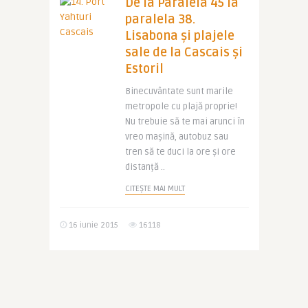
De la Paralela 45 la
paralela 38.
Lisabona și plajele
sale de la Cascais și
Estoril
Binecuvântate sunt marile
metropole cu plajă proprie!
Nu trebuie să te mai arunci în
vreo mașină, autobuz sau
tren să te duci la ore și ore
distanță ..
CITEȘTE MAI MULT
16 iunie 2015
16118