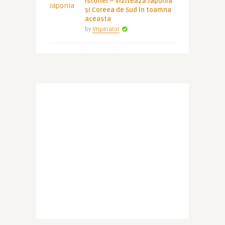
istoriei – vizitează Japonia
și Coreea de Sud în toamna
aceasta
by
Imperator