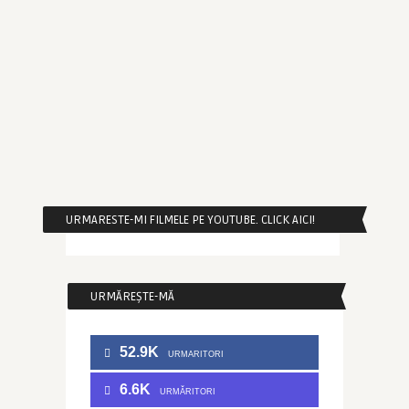
URMARESTE-MI FILMELE PE YOUTUBE. CLICK AICI!
URMĂREȘTE-MĂ
52.9K
URMARITORI
6.6K
URMĂRITORI