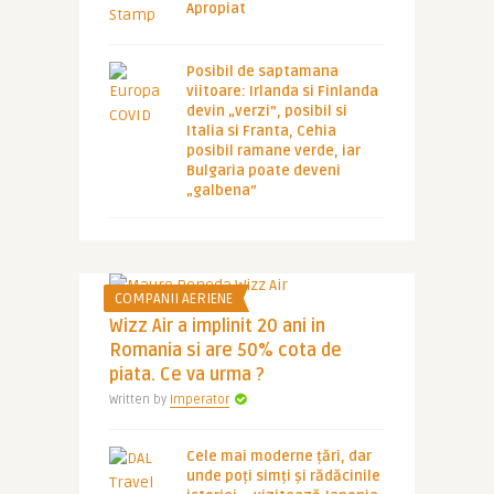
Apropiat
Posibil de saptamana
viitoare: Irlanda si Finlanda
devin „verzi”, posibil si
Italia si Franta, Cehia
posibil ramane verde, iar
Bulgaria poate deveni
„galbena”
COMPANII AERIENE
Wizz Air a implinit 20 ani in
Romania si are 50% cota de
piata. Ce va urma ?
Written by
Imperator
Cele mai moderne țări, dar
unde poți simți și rădăcinile