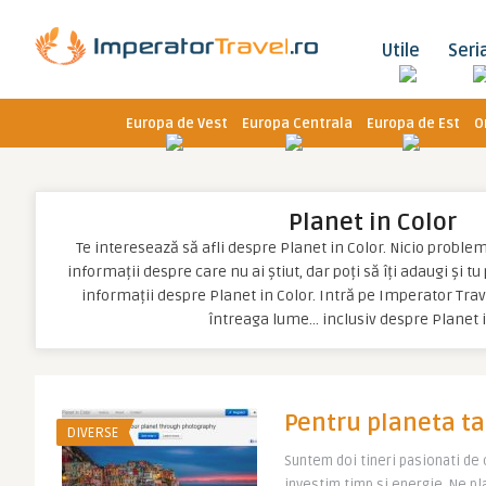
Utile
Seri
Europa de Vest
Europa Centrala
Europa de Est
O
Planet in Color
Te interesează să afli despre Planet in Color. Nicio problemă,
informații despre care nu ai știut, dar poți să îți adaugi și t
informații despre Planet in Color. Intră pe Imperator Trave
întreaga lume… inclusiv despre Planet 
Pentru planeta ta
DIVERSE
Suntem doi tineri pasionati de c
investim timp si energie. Ne p