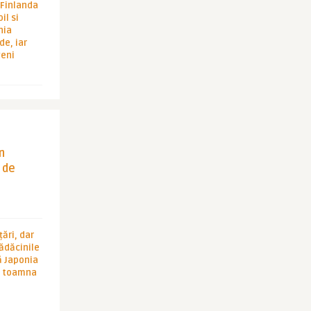
i Finlanda
il si
hia
de, iar
veni
in
 de
ări, dar
rădăcinile
ă Japonia
în toamna