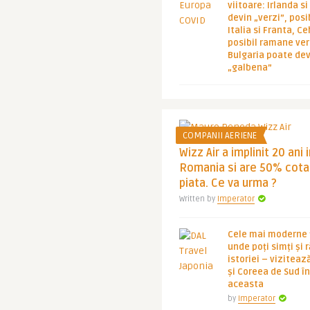
viitoare: Irlanda s
devin „verzi”, posib
Italia si Franta, Ce
posibil ramane ver
Bulgaria poate de
„galbena”
COMPANII AERIENE
Wizz Air a implinit 20 ani 
Romania si are 50% cota
piata. Ce va urma ?
Written by
Imperator
Cele mai moderne ț
unde poți simți și 
istoriei – viziteaz
și Coreea de Sud 
aceasta
by
Imperator