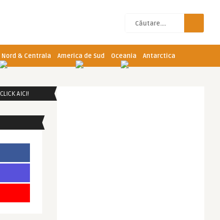
 Nord & Centrala
America de Sud
Oceania
Antarctica
LICK AICI!