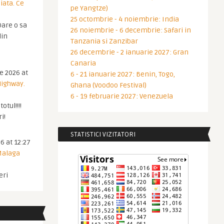
iata. Ce
pe Yangtze)
25 octombrie - 4 noiembrie: India
are o sa
26 noiembrie - 6 decembrie: Safari in
din
Tanzania si Zanzibar
26 decembrie - 2 ianuarie 2027: Gran
Canaria
ie 2026 at
6 - 21 ianuarie 2027: Benin, Togo,
Highway.
Ghana (Voodoo Festival)
6 - 19 februarie 2027: Venezuela
otul!!!!
i!
STATISTICI VIZITATORI
6 at 12:27
 Malaga
eri