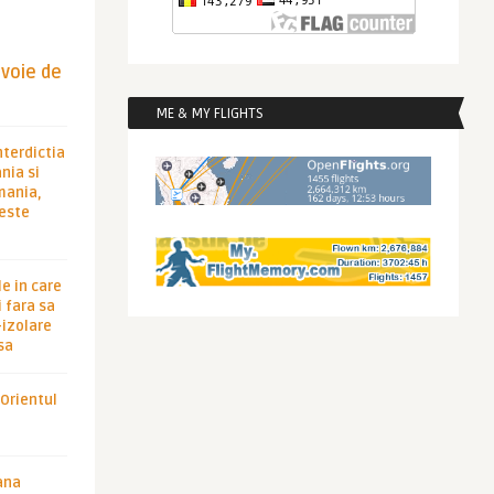
evoie de
ME & MY FLIGHTS
nterdictia
nia si
rmania,
 este
le in care
 fara sa
-izolare
sa
 Orientul
ana