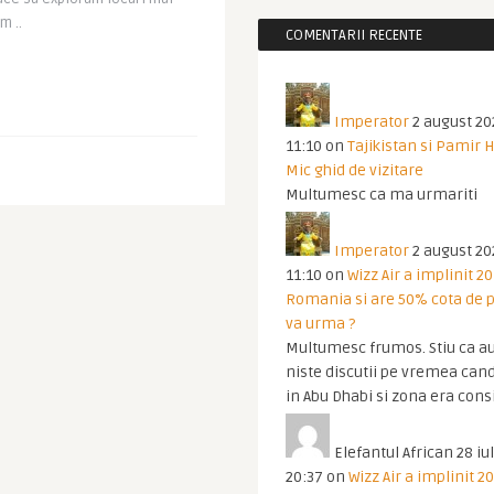
m ..
COMENTARII RECENTE
Imperator
2 august 20
11:10
on
Tajikistan si Pamir 
Mic ghid de vizitare
Multumesc ca ma urmariti
Imperator
2 august 20
11:10
on
Wizz Air a implinit 20
Romania si are 50% cota de p
va urma ?
Multumesc frumos. Stiu ca au
niste discutii pe vremea cand
in Abu Dhabi si zona era cons
Elefantul African
28 iul
20:37
on
Wizz Air a implinit 20