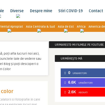
ale
Diverse
Despre mine
Stiri COVID-19
Contact
rientul Apropiat
Asia Centrala & Sud
Asia de Est
Africa
America de
URMARESTE-MI FILMELE PE YOUTUBE. C
 poți afla lucruri noi aici,
u punctele tale de vedere sau
URMĂREȘTE-MĂ
l Blog și poți descoperi o
in Color
0
URMARITORI
6.6K
URMĂRITORI
 color
2.6K
ABONATI
alatorii si fotografie in care
lace sa exploram locuri mai