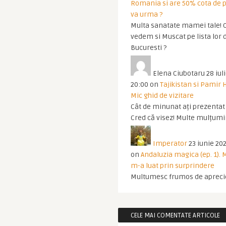
Romania si are 50% cota de p
va urma ?
Multa sanatate mamei tale! O
vedem si Muscat pe lista lor 
Bucuresti ?
Elena Ciubotaru
28 iul
20:00
on
Tajikistan si Pamir 
Mic ghid de vizitare
Cât de minunat ați prezentat t
Cred că visez! Multe mulțumir
Imperator
23 iunie 202
on
Andaluzia magica (ep. 1).
m-a luat prin surprindere
Multumesc frumos de apreci
CELE MAI COMENTATE ARTICOLE