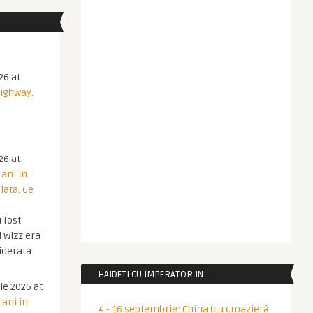
26 at
Highway.
26 at
 ani in
iata. Ce
 fost
 Wizz era
iderata
HAIDETI CU IMPERATOR IN …
ie 2026 at
 ani in
4 - 16 septembrie: China (cu croazieră