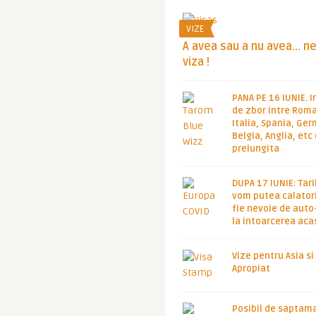
VIZE
A avea sau a nu avea… n
viza !
PANA PE 16 IUNIE. I
de zbor intre Roma
Italia, Spania, Ge
Belgia, Anglia, etc
prelungita
DUPA 17 IUNIE: Tari
vom putea calatori
fie nevoie de auto
la intoarcerea aca
Vize pentru Asia si
Apropiat
Posibil de saptam